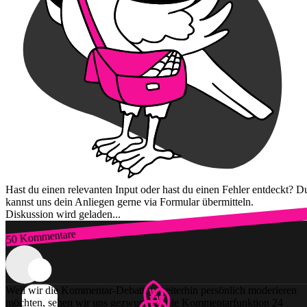
Hast du einen relevanten Input oder hast du einen Fehler entdeckt? D
kannst uns dein Anliegen gerne via Formular übermitteln.
Diskussion wird geladen...
50 Kommentare
Zum Login
Weil wir die Kommentar-Debatten weiterhin persönlich moderieren
möchten, sehen wir uns gezwungen, die Kommentarfunktion 24