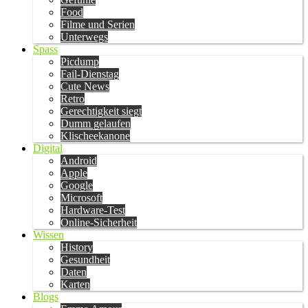
Food
Filme und Serien
Unterwegs
Spass
Picdump
Fail-Dienstag
Cute News
Retro
Gerechtigkeit siegt
Dumm gelaufen
Klischeekanone
Digital
Android
Apple
Google
Microsoft
Hardware-Test
Online-Sicherheit
Wissen
History
Gesundheit
Daten
Karten
Blogs