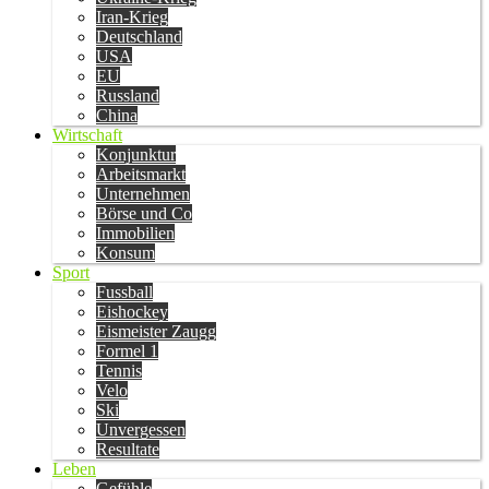
Iran-Krieg
Deutschland
USA
EU
Russland
China
Wirtschaft
Konjunktur
Arbeitsmarkt
Unternehmen
Börse und Co
Immobilien
Konsum
Sport
Fussball
Eishockey
Eismeister Zaugg
Formel 1
Tennis
Velo
Ski
Unvergessen
Resultate
Leben
Gefühle