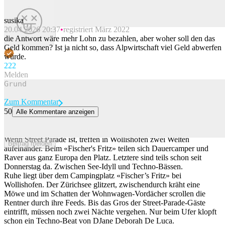
susika
20.04.2026 20:37
registriert März 2022
Beitrag melden
die Antwort wäre mehr Lohn zu bezahlen, aber woher soll den das
Geld kommen? Ist ja nicht so, dass Alpwirtschaft viel Geld abwerfen
würde.
22
2
Melden
Zum Kommentar
50
Alle Kommentare anzeigen
Absperrband und Flucht: So schützen sich Zürcher Camper vor den
Street-Parade-Massen
Wenn Street Parade ist, treffen in Wollishofen zwei Welten
Beitrag melden
aufeinander. Beim «Fischer's Fritz» teilen sich Dauercamper und
Raver aus ganz Europa den Platz. Letztere sind teils schon seit
Donnerstag da. Zwischen See-Idyll und Techno-Bässen.
Ruhe liegt über dem Campingplatz «Fischer’s Fritz» bei
Wollishofen. Der Zürichsee glitzert, zwischendurch kräht eine
Möwe und im Schatten der Wohnwagen-Vordächer scrollen die
Rentner durch ihre Feeds. Bis das Gros der Street-Parade-Gäste
eintrifft, müssen noch zwei Nächte vergehen. Nur beim Ufer klopft
schon ein Techno-Beat von DJane Deborah De Luca.