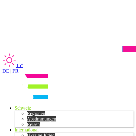
15°
DE
|
FR
Schweiz
Regionen
Abstimmungen
Reisen
International
Ukraine-Krieg