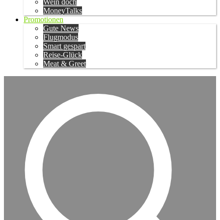
Wein doch
MoneyTalks
Promotionen
Gute News
Flugmodus
Smart gespart
Reise-Glück
Meat & Greet