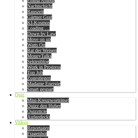
Emma Amour
Nachtschicht
Rauszeit
Gärtner Graf
KI-Kosmos
Loading …
Down by Law
Move on up
Watts On
Rat der Weisen
MoneyTalks
Sektenblog
Work in Progress
Top Job
Zugestiegen
Madame Energie
Smart gespart
Quiz
Mini-Kreuzworträtsel
Quizz den Huber
Quizzticle
Aufgedeckt
Videos
Reportagen
Fragenbot