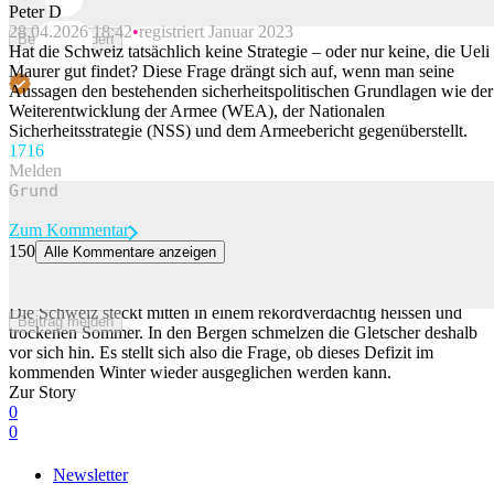
Peter D
28.04.2026 18:42
registriert Januar 2023
Beitrag melden
Hat die Schweiz tatsächlich keine Strategie – oder nur keine, die Ueli
Maurer gut findet? Diese Frage drängt sich auf, wenn man seine
Aussagen den bestehenden sicherheitspolitischen Grundlagen wie der
Weiterentwicklung der Armee (WEA), der Nationalen
Sicherheitsstrategie (NSS) und dem Armeebericht gegenüberstellt.
171
6
Melden
Zum Kommentar
150
Alle Kommentare anzeigen
Wie wird der Winter? Ein sich vor Indien bildendes Phänomen gibt
erste Hinweise
Die Schweiz steckt mitten in einem rekordverdächtig heissen und
Beitrag melden
trockenen Sommer. In den Bergen schmelzen die Gletscher deshalb
vor sich hin. Es stellt sich also die Frage, ob dieses Defizit im
kommenden Winter wieder ausgeglichen werden kann.
Zur Story
0
0
Newsletter