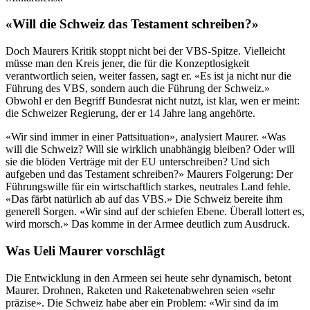
«Will die Schweiz das Testament schreiben?»
Doch Maurers Kritik stoppt nicht bei der VBS-Spitze. Vielleicht
müsse man den Kreis jener, die für die Konzeptlosigkeit
verantwortlich seien, weiter fassen, sagt er. «Es ist ja nicht nur die
Führung des VBS, sondern auch die Führung der Schweiz.»
Obwohl er den Begriff Bundesrat nicht nutzt, ist klar, wen er meint:
die Schweizer Regierung, der er 14 Jahre lang angehörte.
«Wir sind immer in einer Pattsituation», analysiert Maurer. «Was
will die Schweiz? Will sie wirklich unabhängig bleiben? Oder will
sie die blöden Verträge mit der EU unterschreiben? Und sich
aufgeben und das Testament schreiben?» Maurers Folgerung: Der
Führungswille für ein wirtschaftlich starkes, neutrales Land fehle.
«Das färbt natürlich ab auf das VBS.» Die Schweiz bereite ihm
generell Sorgen. «Wir sind auf der schiefen Ebene. Überall lottert es,
wird morsch.» Das komme in der Armee deutlich zum Ausdruck.
Was Ueli Maurer vorschlägt
Die Entwicklung in den Armeen sei heute sehr dynamisch, betont
Maurer. Drohnen, Raketen und Raketenabwehren seien «sehr
präzise». Die Schweiz habe aber ein Problem: «Wir sind da im