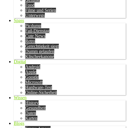
Food
Filme und Serien
Unterwegs
Spass
Picdump
Fail-Dienstag
Cute News
Retro
Gerechtigkeit siegt
Dumm gelaufen
Klischeekanone
Digital
Android
Apple
Google
Microsoft
Hardware-Test
Online-Sicherheit
Wissen
History
Gesundheit
Daten
Karten
Blogs