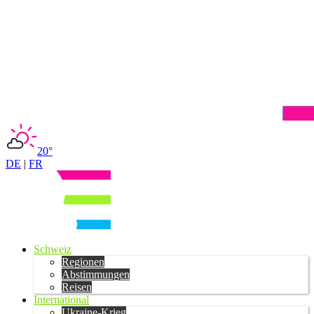
20°
DE
|
FR
Schweiz
Regionen
Abstimmungen
Reisen
International
Ukraine-Krieg