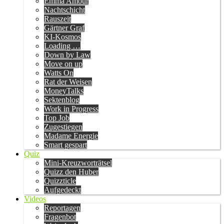
Emma Amour
Nachtschicht
Rauszeit
Gärtner Graf
KI-Kosmos
Loading …
Down by Law
Move on up
Watts On
Rat der Weisen
MoneyTalks
Sektenblog
Work in Progress
Top Job
Zugestiegen
Madame Energie
Smart gespart
Quiz
Mini-Kreuzworträtsel
Quizz den Huber
Quizzticle
Aufgedeckt
Videos
Reportagen
Fragenbot