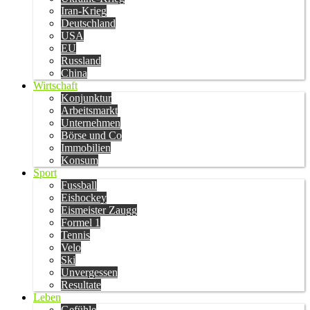
Iran-Krieg
Deutschland
USA
EU
Russland
China
Wirtschaft
Konjunktur
Arbeitsmarkt
Unternehmen
Börse und Co
Immobilien
Konsum
Sport
Fussball
Eishockey
Eismeister Zaugg
Formel 1
Tennis
Velo
Ski
Unvergessen
Resultate
Leben
Gefühle