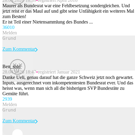
28.04.2026 18:39
registriert April 2016
Maurer als Bundesrat war eine Fehlbesetzung sondergleichen. Und
jetzt reist er das Maul auf und gibt seine Unfähigkeit ein weiteres Mal
zum Besten!
Er ist Teil einer Nietensammlung des Bundes ...
360
10
Melden
Zum Kommentar
Ben_solo
28.04.2026 18:47
registriert Januar 2021
Beitrag melden
Danke Ueli, genau darauf hat die ganze Schweiz jetzt noch gewartet.
Inputs, ausgerechnet vom inkompetentesten Bundesrat ever. Und das
heisst was, wenn man sich all die bisherigen SVP Bundesräte zu
Gemüte führt.
293
9
Melden
Zum Kommentar