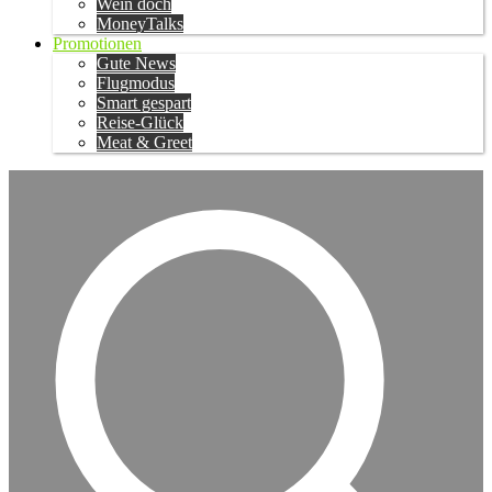
Wein doch
MoneyTalks
Promotionen
Gute News
Flugmodus
Smart gespart
Reise-Glück
Meat & Greet