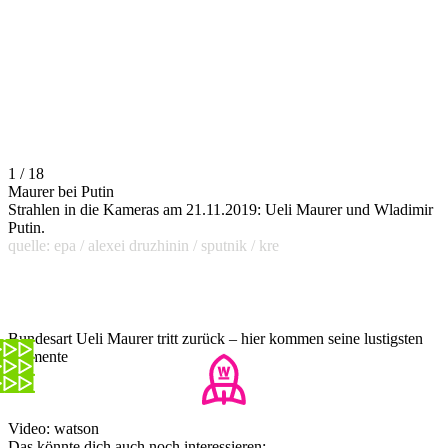
1 / 18
Maurer bei Putin
Strahlen in die Kameras am 21.11.2019: Ueli Maurer und Wladimir
Putin.
quelle: epa / alexei druzhinin / sputnik / kre
Bundesart Ueli Maurer tritt zurück – hier kommen seine lustigsten
Momente
Video: watson
Das könnte dich auch noch interessieren: