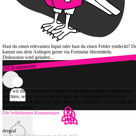
Hast du einen relevanten Input oder hast du einen Fehler entdeckt? D
kannst uns dein Anliegen gerne via Formular übermitteln.
Diskussion wird geladen...
150 Kommentare
Zum Login
Weil wir die Kommentar-Debatten weiterhin persönlich moderieren
möchten, sehen wir uns gezwungen, die Kommentarfunktion 24
Stunden nach Publikation einer Story zu schliessen. Vielen Dank für
dein Verständnis!
Die beliebtesten Kommentare
dergraf