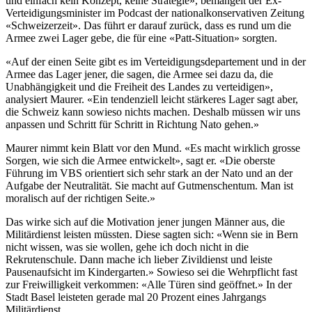
und einfach kein Konzept, keine Strategie», bemängelt der Ex-
Verteidigungsminister im Podcast der nationalkonservativen Zeitung
«Schweizerzeit». Das führt er darauf zurück, dass es rund um die
Armee zwei Lager gebe, die für eine «Patt-Situation» sorgten.
«Auf der einen Seite gibt es im Verteidigungsdepartement und in der
Armee das Lager jener, die sagen, die Armee sei dazu da, die
Unabhängigkeit und die Freiheit des Landes zu verteidigen»,
analysiert Maurer. «Ein tendenziell leicht stärkeres Lager sagt aber,
die Schweiz kann sowieso nichts machen. Deshalb müssen wir uns
anpassen und Schritt für Schritt in Richtung Nato gehen.»
Maurer nimmt kein Blatt vor den Mund. «Es macht wirklich grosse
Sorgen, wie sich die Armee entwickelt», sagt er. «Die oberste
Führung im VBS orientiert sich sehr stark an der Nato und an der
Aufgabe der Neutralität. Sie macht auf Gutmenschentum. Man ist
moralisch auf der richtigen Seite.»
Das wirke sich auf die Motivation jener jungen Männer aus, die
Militärdienst leisten müssten. Diese sagten sich: «Wenn sie in Bern
nicht wissen, was sie wollen, gehe ich doch nicht in die
Rekrutenschule. Dann mache ich lieber Zivildienst und leiste
Pausenaufsicht im Kindergarten.» Sowieso sei die Wehrpflicht fast
zur Freiwilligkeit verkommen: «Alle Türen sind geöffnet.» In der
Stadt Basel leisteten gerade mal 20 Prozent eines Jahrgangs
Militärdienst.