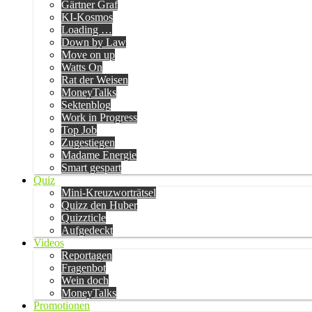
Gärtner Graf
KI-Kosmos
Loading …
Down by Law
Move on up
Watts On
Rat der Weisen
MoneyTalks
Sektenblog
Work in Progress
Top Job
Zugestiegen
Madame Energie
Smart gespart
Quiz
Mini-Kreuzworträtsel
Quizz den Huber
Quizzticle
Aufgedeckt
Videos
Reportagen
Fragenbot
Wein doch
MoneyTalks
Promotionen