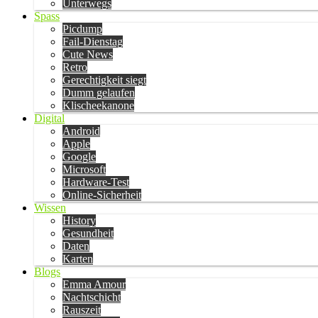
Unterwegs
Spass
Picdump
Fail-Dienstag
Cute News
Retro
Gerechtigkeit siegt
Dumm gelaufen
Klischeekanone
Digital
Android
Apple
Google
Microsoft
Hardware-Test
Online-Sicherheit
Wissen
History
Gesundheit
Daten
Karten
Blogs
Emma Amour
Nachtschicht
Rauszeit