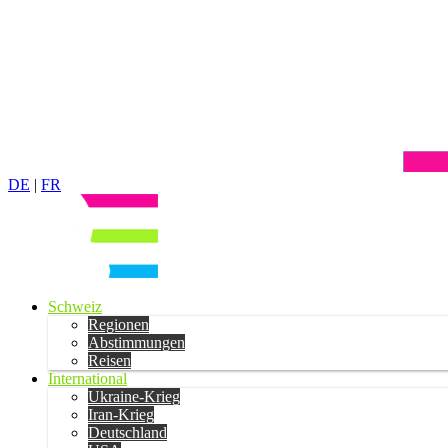
DE
|
FR
Schweiz
Regionen
Abstimmungen
Reisen
International
Ukraine-Krieg
Iran-Krieg
Deutschland