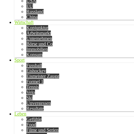
USA
EU
Russland
China
Wirtschaft
Konjunktur
Arbeitsmarkt
Unternehmen
Börse und Co
Immobilien
Konsum
Sport
Fussball
Eishockey
Eismeister Zaugg
Formel 1
Tennis
Velo
Ski
Unvergessen
Resultate
Leben
Gefühle
Food
Filme und Serien