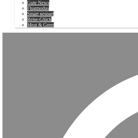
Gute News
Flugmodus
Smart gespart
Reise-Glück
Meat & Greet