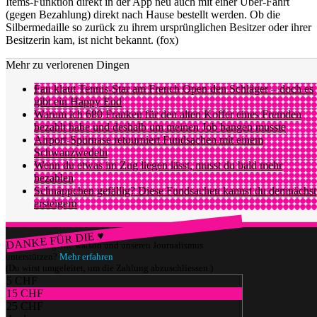
Items-Funktion direkt in der App neu auch mit einer Uber-Fahrt
(gegen Bezahlung) direkt nach Hause bestellt werden. Ob die
Silbermedaille so zurück zu ihrem ursprünglichen Besitzer oder ihrer
Besitzerin kam, ist nicht bekannt. (fox)
Mehr zu verlorenen Dingen
Fan klaut Tennis-Star am French Open den Schläger – doch es
gibt ein Happy End
Warum ich 680 Franken für den alten Koffer eines Fremden
bezahlt habe und deshalb um meinen Job bangen musste
Airport-Spürnase retourniert Fundsachen mit einem
Schwanzwedeln
Wenn du etwas im Zug liegen lässt, musst du bald mehr
bezahlen
Schnäppchen gefällig? Diese Fundsachen kannst du demnächst
ersteigern
DANKE FÜR DIE ♥
Würdest du gerne watson und unseren Journalismus
unterstützen?
Mehr erfahren
(Du wirst umgeleitet, um die Zahlung abzuschliessen.)
5 CHF
15 CHF
25 CHF