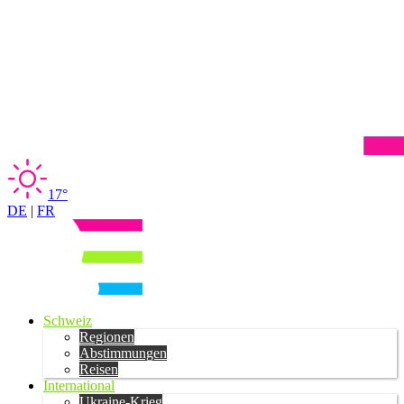
17°
DE
|
FR
Schweiz
Regionen
Abstimmungen
Reisen
International
Ukraine-Krieg