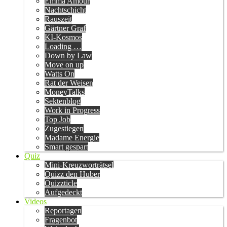
Emma Amour
Nachtschicht
Rauszeit
Gärtner Graf
KI-Kosmos
Loading …
Down by Law
Move on up
Watts On
Rat der Weisen
MoneyTalks
Sektenblog
Work in Progress
Top Job
Zugestiegen
Madame Energie
Smart gespart
Quiz
Mini-Kreuzworträtsel
Quizz den Huber
Quizzticle
Aufgedeckt
Videos
Reportagen
Fragenbot