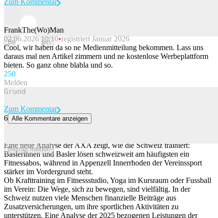
Zum Kommentar
FrankThe(Wo)Man
02.06.2026 10:10
registriert Januar 2026
Beitrag melden
Cool, wir haben da so ne Medienmitteilung bekommen. Lass uns
daraus mal nen Artikel zimmern und ne kostenlose Werbeplattform
bieten. So ganz ohne blabla und so.
25
0
Melden
Zum Kommentar
6
Alle Kommentare anzeigen
Fitnessstudio, Bewegungskurs oder Verein – so unterschiedlich
trainiert die Schweiz
Eine neue Analyse der AXA zeigt, wie die Schweiz trainiert:
Beitrag melden
Baslerinnen und Basler lösen schweizweit am häufigsten ein
Fitnessabos, während in Appenzell Innerrhoden der Vereinssport
stärker im Vordergrund steht.
Ob Krafttraining im Fitnessstudio, Yoga im Kursraum oder Fussball
im Verein: Die Wege, sich zu bewegen, sind vielfältig. In der
Schweiz nutzen viele Menschen finanzielle Beiträge aus
Zusatzversicherungen, um ihre sportlichen Aktivitäten zu
unterstützen. Eine Analyse der 2025 bezogenen Leistungen der