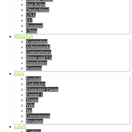
Iran-Krieg
Deutschland
USA
EU
Russland
China
Wirtschaft
Konjunktur
Arbeitsmarkt
Unternehmen
Börse und Co
Immobilien
Konsum
Sport
Fussball
Eishockey
Eismeister Zaugg
Formel 1
Tennis
Velo
Ski
Unvergessen
Resultate
Leben
Gefühle