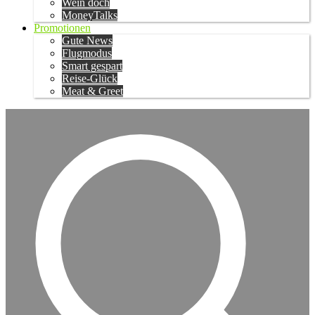
Wein doch
MoneyTalks
Promotionen
Gute News
Flugmodus
Smart gespart
Reise-Glück
Meat & Greet