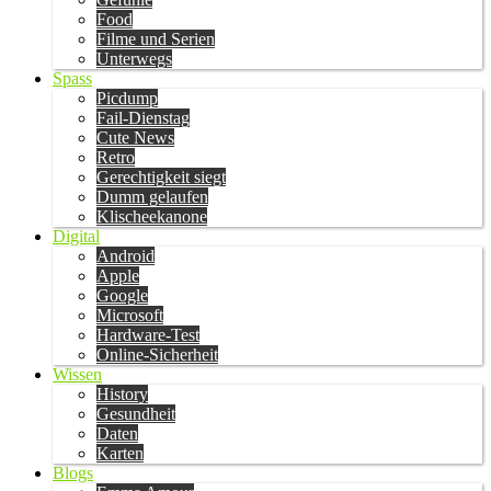
Food
Filme und Serien
Unterwegs
Spass
Picdump
Fail-Dienstag
Cute News
Retro
Gerechtigkeit siegt
Dumm gelaufen
Klischeekanone
Digital
Android
Apple
Google
Microsoft
Hardware-Test
Online-Sicherheit
Wissen
History
Gesundheit
Daten
Karten
Blogs