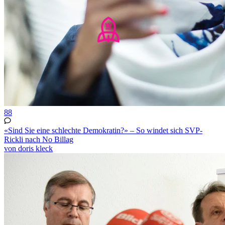
88
«Sind Sie eine schlechte Demokratin?» – So windet sich SVP-
Rickli nach No Billag
von doris kleck