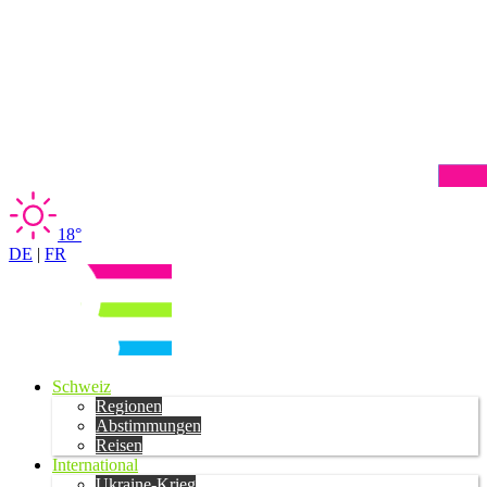
18°
DE
|
FR
Schweiz
Regionen
Abstimmungen
Reisen
International
Ukraine-Krieg