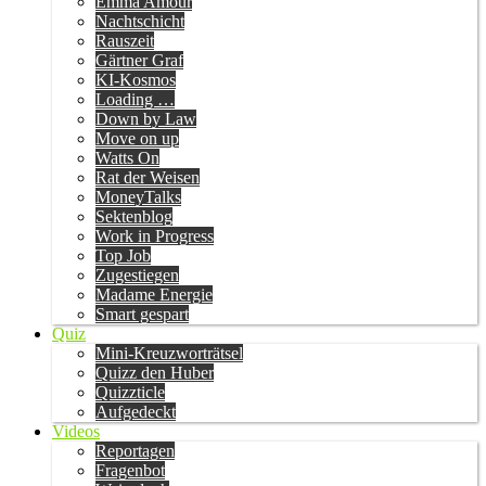
Emma Amour
Nachtschicht
Rauszeit
Gärtner Graf
KI-Kosmos
Loading …
Down by Law
Move on up
Watts On
Rat der Weisen
MoneyTalks
Sektenblog
Work in Progress
Top Job
Zugestiegen
Madame Energie
Smart gespart
Quiz
Mini-Kreuzworträtsel
Quizz den Huber
Quizzticle
Aufgedeckt
Videos
Reportagen
Fragenbot