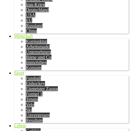
Iran-Krieg
Deutschland
USA
EU
Russland
China
Wirtschaft
Konjunktur
Arbeitsmarkt
Unternehmen
Börse und Co
Immobilien
Konsum
Sport
Fussball
Eishockey
Eismeister Zaugg
Formel 1
Tennis
Velo
Ski
Unvergessen
Resultate
Leben
Gefühle