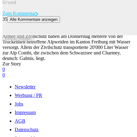
Zum Kommentar
35
Alle Kommentare anzeigen
Armee und Zivilschutz liefern Wasser auf Alpweiden – fragt sich
nur, wie lange es reicht
Armee und Zivilschutz haben am Donnerstag mehrere von der
Beitrag melden
Trockenheit betroffene Alpweiden im Kanton Freiburg mit Wasser
versorgt. Allein der Zivilschutz transportierte 20'000 Liter Wasser
zur Alp Combi, die zwischen dem Schwarzsee und Charmey,
deutsch: Galmis, liegt.
Zur Story
0
0
Newsletter
Werbung / PR
Jobs
Impressum
AGB
Datenschutz