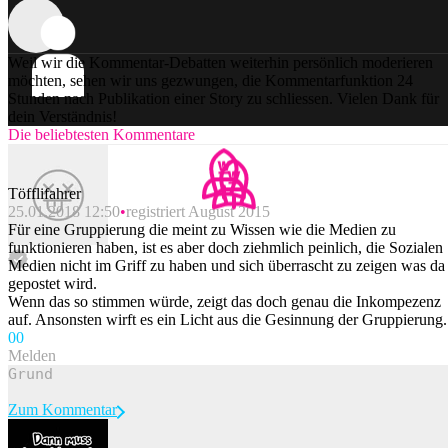
Weil wir die Kommentar-Debatten weiterhin persönlich moderieren
möchten, sehen wir uns gezwungen, die Kommentarfunktion 24
Stunden nach Publikation einer Story zu schliessen. Vielen Dank für
dein Verständnis!
Die beliebtesten Kommentare
Töfflifahrer
25.01.2018 12:50
registriert August 2015
Für eine Gruppierung die meint zu Wissen wie die Medien zu
funktionieren haben, ist es aber doch ziehmlich peinlich, die Sozialen
Medien nicht im Griff zu haben und sich überrascht zu zeigen was da
gepostet wird.
Wenn das so stimmen würde, zeigt das doch genau die Inkompezenz
auf. Ansonsten wirft es ein Licht aus die Gesinnung der Gruppierung.
0
0
Melden
Zum Kommentar