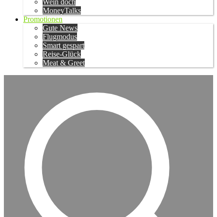
Wein doch
MoneyTalks
Promotionen
Gute News
Flugmodus
Smart gespart
Reise-Glück
Meat & Greet