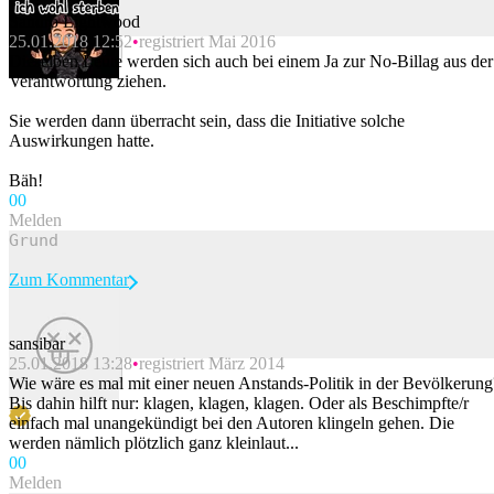
Sandro Lightwood
25.01.2018 12:52
registriert Mai 2016
Beitrag melden
Dieselben Leute werden sich auch bei einem Ja zur No-Billag aus der
Verantwortung ziehen.
Sie werden dann überracht sein, dass die Initiative solche
Auswirkungen hatte.
Bäh!
0
0
Melden
Zum Kommentar
sansibar
25.01.2018 13:28
registriert März 2014
Beitrag melden
Wie wäre es mal mit einer neuen Anstands-Politik in der Bevölkerung
Bis dahin hilft nur: klagen, klagen, klagen. Oder als Beschimpfte/r
einfach mal unangekündigt bei den Autoren klingeln gehen. Die
werden nämlich plötzlich ganz kleinlaut...
0
0
Melden