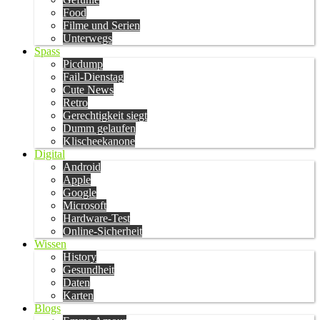
Food
Filme und Serien
Unterwegs
Spass
Picdump
Fail-Dienstag
Cute News
Retro
Gerechtigkeit siegt
Dumm gelaufen
Klischeekanone
Digital
Android
Apple
Google
Microsoft
Hardware-Test
Online-Sicherheit
Wissen
History
Gesundheit
Daten
Karten
Blogs