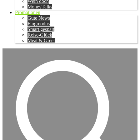
Wein doch
MoneyTalks
Promotionen
Gute News
Flugmodus
Smart gespart
Reise-Glück
Meat & Greet