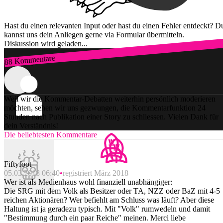
Hast du einen relevanten Input oder hast du einen Fehler entdeckt? D
kannst uns dein Anliegen gerne via Formular übermitteln.
Diskussion wird geladen...
88 Kommentare
Zum Login
Weil wir die Kommentar-Debatten weiterhin persönlich moderieren
möchten, sehen wir uns gezwungen, die Kommentarfunktion 24
Stunden nach Publikation einer Story zu schliessen. Vielen Dank für
dein Verständnis!
Die beliebtesten Kommentare
Fiftyfoot
05.03.2018 06:40
registriert März 2018
Wer ist als Medienhaus wohl finanziell unabhängiger:
Die SRG mit dem Volk als Besitzer oder TA, NZZ oder BaZ mit 4-5
reichen Aktionären? Wer befiehlt am Schluss was läuft? Aber diese
Haltung ist ja geradezu typisch. Mit "Volk" rumwedeln und damit
"Bestimmung durch ein paar Reiche" meinen. Merci liebe