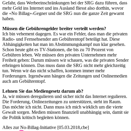
Gefahr, dass Werbeeinschränkungen bei der SRG dazu führen, dass
mehr Geld ins Internet und ins Ausland fliesst also dorthin, wovor
die «No Billag»-Gegner und die SRG nun die ganze Zeit gewarnt
haben.
Müssen die Gebührengelder breiter verteilt werden?
Ich bin vehement dagegen. Es war ein Fehler, dass man die privaten
Radio- und Fernsehsender am Gebührentopf beteiligt hat. Diese
Abhängigkeiten hat man im Abstimmungskampf nun klar gesehen.
Schon heute gibt es TV-Stationen, die bis zu 70 Prozent von
Gebühren leben. Wir müssen den privaten Unternehmen mehr
Freiheit geben: Darum müssen wir schauen, was die privaten Sender
erbringen können. Das muss dann die SRG nicht mehr gleichzeitig
tun. Wenn wir das nicht schaffen, kommen immer mehr
Forderungen. Irgendwann hängen die Zeitungen und Onlinemedien
auch am Gebührentopf.
Lehnen Sie das Mediengesetz darum ab?
Ja, wir müssen deregulieren und sicher nicht das Internet regulieren.
Die Forderung, Onlinezeitungen zu unterstützen, steht im Raum.
Das möchte ich nicht. Dann muss ich mich wirklich um die vierte
Gewalt sorgen. Medien müssen finanziell unabhängig sein, damit sie
die Politik kritisch begleiten können.
Alles zur No-Billag-Initiative [05.03.2018,cbe]