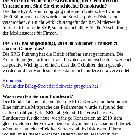
Die SVP fordert auch die Abschaffung der Gebühren für
Unternehmen. Sind Sie eine schlechte Demokratin?
Die damalige Abstimmung ging mit einem Unterschied von nur
3500 Stimmen aus. Es wurde eine Service-public-Diskussion
versprochen, die nicht wirklich stattgefunden hat. Mittlerweile
fordert nicht nur die SVP, sondern auch die FDP die Abschaffung
der Mediensteuer für Firmen.
Die SRG hat angekündigt, 2019 80 Millionen Franken zu
sparen. Genügt das?
Die SRG-Führung hat die Kritik offenbar ernst genommen. Die
Ankündigungen, sich mehr von Privaten zu unterscheiden, werte ich
als positiv. Wichtig ist einfach, dass die Gebühren dann gesenkt
werden und der Bundesrat diese dann nicht anderweitig verwendet.
Kommentar
Warum der Billag-Streit der Schweiz gut getan hat
Was erwarten Sie vom Bundesrat?
Der Bundesrat kann alleine über die SRG-Konzession bestimmen.
Eine minimale Mitsprache des Parlamentes wurde aufgrund des
starken Lobbyings der SRG abgelehnt. Der Vorschlag des
Bundesrates für die neue, vierjährige Konzession ab 2019 sieht
gleich viele Sender vor wie heute und gar einen Ausbau im Internet.
Wenn wir nun eine effektive Service-public-Diskussion führen
wollen, muss dieses Vorhaben sistiert werden, was wir in der