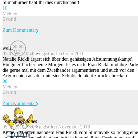
Stimmbürher habt Ihr dies durchschaut!
1
0
Melden
Zum Kommentar
walsi
05.03.2018 06:05
registriert Februar 2016
Beitrag melden
Natalie Rickli ärgert sich über den gehässigen Abstimmungskampf.
Ein guter Lacher heute Morgen. Ist es nicht Frau Rickli und ihre Parte
die gerne mal mit dem Zweihänder argumentieren und auch vor den
Argumenten aus der untersten Schublade nicht zurückschrecken.
0
0
Melden
Zum Kommentar
Tommyboy Jones
05.03.2018 06:06
registriert November 2016
Beitrag melden
Keine 5 Minuten nachdem Frau Rickli vom Stimmvolk so richtig eine
an die Schnauze gekriegt hat, tritt sie hier mit ihren Forderungen auf.