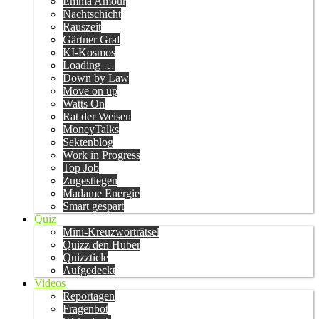
Emma Amour
Nachtschicht
Rauszeit
Gärtner Graf
KI-Kosmos
Loading …
Down by Law
Move on up
Watts On
Rat der Weisen
MoneyTalks
Sektenblog
Work in Progress
Top Job
Zugestiegen
Madame Energie
Smart gespart
Quiz
Mini-Kreuzworträtsel
Quizz den Huber
Quizzticle
Aufgedeckt
Videos
Reportagen
Fragenbot