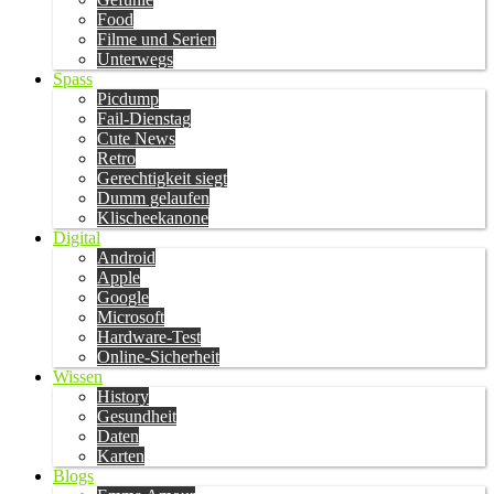
Food
Filme und Serien
Unterwegs
Spass
Picdump
Fail-Dienstag
Cute News
Retro
Gerechtigkeit siegt
Dumm gelaufen
Klischeekanone
Digital
Android
Apple
Google
Microsoft
Hardware-Test
Online-Sicherheit
Wissen
History
Gesundheit
Daten
Karten
Blogs