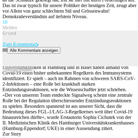
Das ist zwar typisch für unsere Politiker der heutigen Zeit, zeugt aber
vor Allem von ganz schlechtem Stil und Grössenwahn!
Demokratieverständnis auf tiefstem Niveau.
1
0
Melden
Zum Kommentar
88
Alle Kommentare anzeigen
Covid-Forschung: Treffer bei überschiessenden Entzündungen
Wissenschaftliche Arbeiten von Forschern an den
Universitätskliniken in Hamburg und in Basel haben anhand von
Beitrag melden
Covid-19 einen bisher unbekannten Regelkreis des Immunsystems
identifiziert. Er spielt – auch im Rahmen von schweren SARS-CoV-
2-Infektionen – eine Rolle bei krankhaft starken
Entzündungsreaktionen, wie die Wissenschaftler jetzt schrieben.
«Der von unserem Team entdeckte Signalweg scheint eine zentrale
Rolle bei der Regulation überschiessender Entzündungsreaktionen
zu spielen. Besonders spannend ist aus unserer Sicht, dass die
Bedeutung dieses FGL-1/LAG-3-Regelkreises weit über Covid-19
hinausreichen dürfte», wurde Erstautorin Sophia Cichutek von der
II. Medizinischen Klinik des Hamburger Universitätskrankenhauses
(Hamburg-Eppendorf; UKE) in einer Aussendung zitiert.
Zur Story