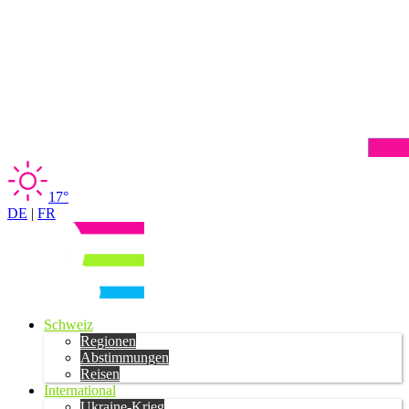
17°
DE
|
FR
Schweiz
Regionen
Abstimmungen
Reisen
International
Ukraine-Krieg