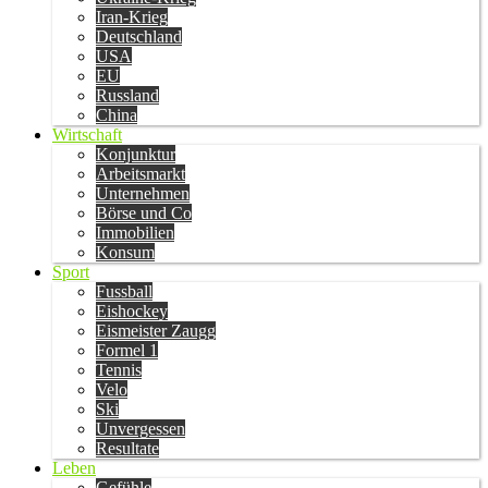
Iran-Krieg
Deutschland
USA
EU
Russland
China
Wirtschaft
Konjunktur
Arbeitsmarkt
Unternehmen
Börse und Co
Immobilien
Konsum
Sport
Fussball
Eishockey
Eismeister Zaugg
Formel 1
Tennis
Velo
Ski
Unvergessen
Resultate
Leben
Gefühle