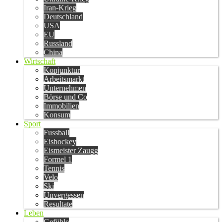
Iran-Krieg
Deutschland
USA
EU
Russland
China
Wirtschaft
Konjunktur
Arbeitsmarkt
Unternehmen
Börse und Co
Immobilien
Konsum
Sport
Fussball
Eishockey
Eismeister Zaugg
Formel 1
Tennis
Velo
Ski
Unvergessen
Resultate
Leben
Gefühle