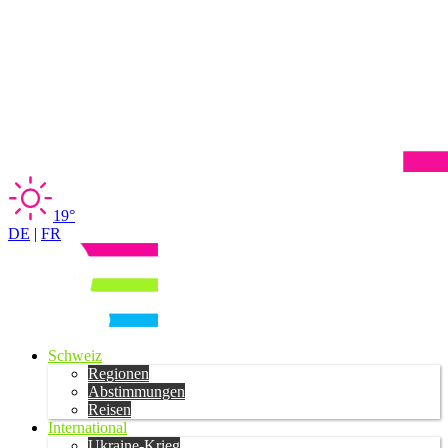
19°
DE
|
FR
Schweiz
Regionen
Abstimmungen
Reisen
International
Ukraine-Krieg