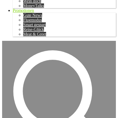
Wein doch
MoneyTalks
Promotionen
Gute News
Flugmodus
Smart gespart
Reise-Glück
Meat & Greet