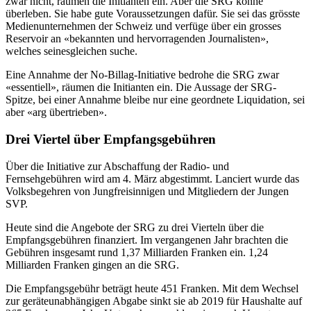
zwar nicht, räumen die Initianten ein. Aber die SRG könne
überleben. Sie habe gute Voraussetzungen dafür. Sie sei das grösste
Medienunternehmen der Schweiz und verfüge über ein grosses
Reservoir an «bekannten und hervorragenden Journalisten»,
welches seinesgleichen suche.
Eine Annahme der No-Billag-Initiative bedrohe die SRG zwar
«essentiell», räumen die Initianten ein. Die Aussage der SRG-
Spitze, bei einer Annahme bleibe nur eine geordnete Liquidation, sei
aber «arg übertrieben».
Drei Viertel über Empfangsgebühren
Über die Initiative zur Abschaffung der Radio- und
Fernsehgebühren wird am 4. März abgestimmt. Lanciert wurde das
Volksbegehren von Jungfreisinnigen und Mitgliedern der Jungen
SVP.
Heute sind die Angebote der SRG zu drei Vierteln über die
Empfangsgebühren finanziert. Im vergangenen Jahr brachten die
Gebühren insgesamt rund 1,37 Milliarden Franken ein. 1,24
Milliarden Franken gingen an die SRG.
Die Empfangsgebühr beträgt heute 451 Franken. Mit dem Wechsel
zur geräteunabhängigen Abgabe sinkt sie ab 2019 für Haushalte auf