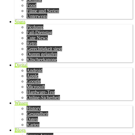
Food
Filme und Serien
Unterwegs
Spass
Picdump
Fail-Dienstag
Cute News
Retro
Gerechtigkeit siegt
Dumm gelaufen
Klischeekanone
Digital
Android
Apple
Google
Microsoft
Hardware-Test
Online-Sicherheit
Wissen
History
Gesundheit
Daten
Karten
Blogs