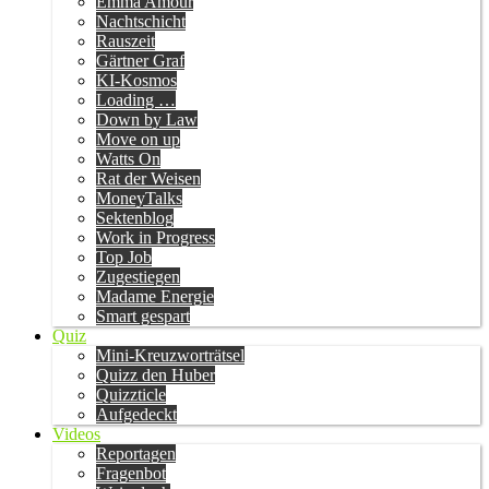
Emma Amour
Nachtschicht
Rauszeit
Gärtner Graf
KI-Kosmos
Loading …
Down by Law
Move on up
Watts On
Rat der Weisen
MoneyTalks
Sektenblog
Work in Progress
Top Job
Zugestiegen
Madame Energie
Smart gespart
Quiz
Mini-Kreuzworträtsel
Quizz den Huber
Quizzticle
Aufgedeckt
Videos
Reportagen
Fragenbot