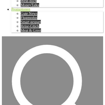
Wein doch
MoneyTalks
Promotionen
Gute News
Flugmodus
Smart gespart
Reise-Glück
Meat & Greet