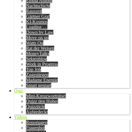
Emma Amour
Nachtschicht
Rauszeit
Gärtner Graf
KI-Kosmos
Loading …
Down by Law
Move on up
Watts On
Rat der Weisen
MoneyTalks
Sektenblog
Work in Progress
Top Job
Zugestiegen
Madame Energie
Smart gespart
Quiz
Mini-Kreuzworträtsel
Quizz den Huber
Quizzticle
Aufgedeckt
Videos
Reportagen
Fragenbot