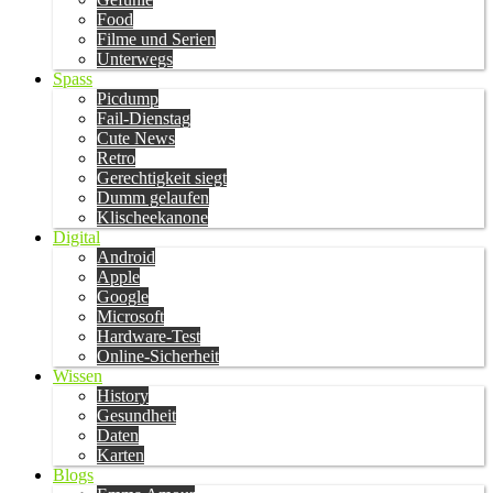
Food
Filme und Serien
Unterwegs
Spass
Picdump
Fail-Dienstag
Cute News
Retro
Gerechtigkeit siegt
Dumm gelaufen
Klischeekanone
Digital
Android
Apple
Google
Microsoft
Hardware-Test
Online-Sicherheit
Wissen
History
Gesundheit
Daten
Karten
Blogs