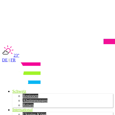
23°
DE
|
FR
Schweiz
Regionen
Abstimmungen
Reisen
International
Ukraine-Krieg