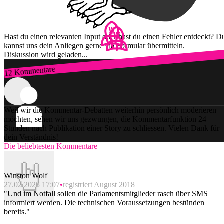
Hast du einen relevanten Input oder hast du einen Fehler entdeckt? D
kannst uns dein Anliegen gerne via Formular übermitteln.
Diskussion wird geladen...
12 Kommentare
Zum Login
Weil wir die Kommentar-Debatten weiterhin persönlich moderieren
möchten, sehen wir uns gezwungen, die Kommentarfunktion 24
Stunden nach Publikation einer Story zu schliessen. Vielen Dank für
dein Verständnis!
Die beliebtesten Kommentare
Winston Wolf
27.02.2023 17:07
registriert August 2018
"Und im Notfall sollen die Parlamentsmitglieder rasch über SMS
informiert werden. Die technischen Voraussetzungen bestünden
bereits."