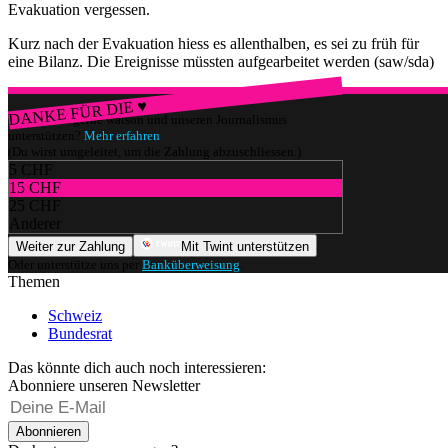
Evakuation vergessen.
Kurz nach der Evakuation hiess es allenthalben, es sei zu früh für
eine Bilanz. Die Ereignisse müssten aufgearbeitet werden (saw/sda)
DANKE FÜR DIE ♥
Würdest du gerne watson und unseren Journalismus
unterstützen?
Mehr erfahren
(Du wirst umgeleitet, um die Zahlung abzuschliessen.)
5 CHF
15 CHF
25 CHF
Anderer
Weiter zur Zahlung
Mit Twint unterstützen
Oder unterstütze uns per
Banküberweisung
.
Themen
Schweiz
Bundesrat
Das könnte dich auch noch interessieren:
Abonniere unseren Newsletter
Abonnieren