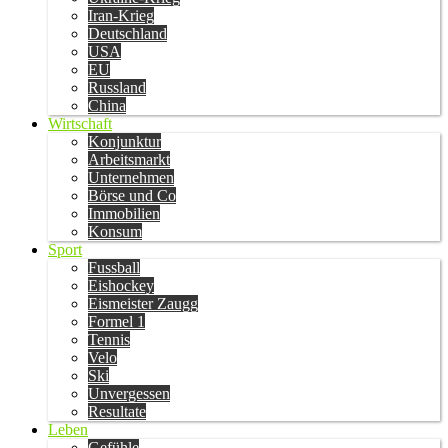
Iran-Krieg
Deutschland
USA
EU
Russland
China
Wirtschaft
Konjunktur
Arbeitsmarkt
Unternehmen
Börse und Co
Immobilien
Konsum
Sport
Fussball
Eishockey
Eismeister Zaugg
Formel 1
Tennis
Velo
Ski
Unvergessen
Resultate
Leben
Gefühle