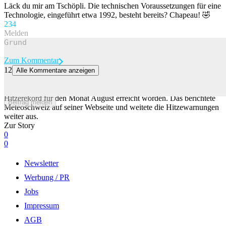
Läck du mir am Tschöpli. Die technischen Voraussetzungen für eine
Technologie, eingeführt etwa 1992, besteht bereits? Chapeau! 🤣
23
4
Melden
Zum Kommentar
12
Alle Kommentare anzeigen
Meiringen hat einen neuen August-Hitzerekord
Mit 34,6 Grad ist in Meiringen BE am Sonntag ein neuer
Hitzerekord für den Monat August erreicht worden. Das berichtete
Beitrag melden
Meteoschweiz auf seiner Webseite und weitete die Hitzewarnungen
weiter aus.
Zur Story
0
0
Newsletter
Werbung / PR
Jobs
Impressum
AGB