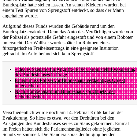
Bundesplatz hatte stehen lassen. An seinen Kleidern wurden bei
einem Test Spuren von Sprengstoff entdeckt, so dass der Mann
angehalten wurde.
Aufgrund dieses Funds wurden die Gebäude rund um den
Bundesplatz evakuiert. Denn das Auto des Verdächtigen wurde von
der Polizei als potenzielle Gefahr eingestuft und von einem Roboter
untersucht. Der Walliser wurde später im Rahmen eines
fürsorgerischen Freiheitsentzugs in eine geeignete Institution
gebracht. Im Auto befand sich kein Sprengstoff.
«Ideales Szenario für Angriff:» FDP-Caroni stellt Evakuierung
des Bundeshauses in Frage
Erneut muss Polizei vor Bundeshaus verdächtiges Objekt
untersuchen
Nach Bombenalarm im Bundeshaus spricht jetzt der
Sicherheitschef
Verschiedentlich wurde noch am 14. Februar Kritik laut an der
Evakuierung. So hiess es etwa, vor den Drehtüren bei den
Ausgängen des Bundeshauses sei es zu Staus gekommen. Einmal
im Freien hätten sich die Parlamentsmitglieder ohne jeglichen
Schutz versammelt. Die Ständeratspräsidentin ging bei der