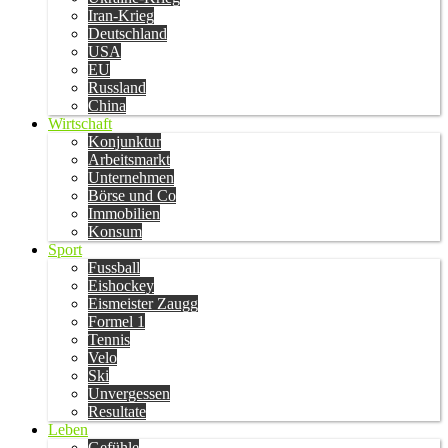
Iran-Krieg
Deutschland
USA
EU
Russland
China
Wirtschaft
Konjunktur
Arbeitsmarkt
Unternehmen
Börse und Co
Immobilien
Konsum
Sport
Fussball
Eishockey
Eismeister Zaugg
Formel 1
Tennis
Velo
Ski
Unvergessen
Resultate
Leben
Gefühle