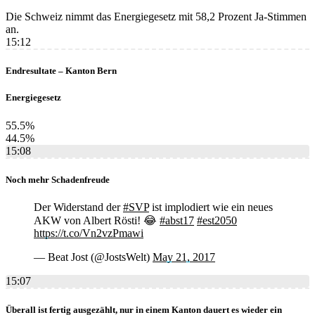
Die Schweiz nimmt das Energiegesetz mit 58,2 Prozent Ja-Stimmen
an.
15:12
Endresultate – Kanton Bern
Energiegesetz
55.5%
44.5%
15:08
Noch mehr Schadenfreude
Der Widerstand der
#SVP
ist implodiert wie ein neues
AKW von Albert Rösti! 😂
#abst17
#est2050
https://t.co/Vn2vzPmawi
— Beat Jost (@JostsWelt)
May 21, 2017
15:07
Überall ist fertig ausgezählt, nur in einem Kanton dauert es wieder ein