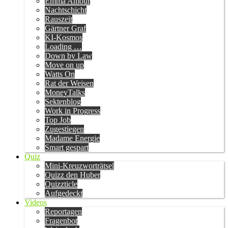
Emma Amour
Nachtschicht
Rauszeit
Gärtner Graf
KI-Kosmos
Loading …
Down by Law
Move on up
Watts On
Rat der Weisen
MoneyTalks
Sektenblog
Work in Progress
Top Job
Zugestiegen
Madame Energie
Smart gespart
Quiz
Mini-Kreuzworträtsel
Quizz den Huber
Quizzticle
Aufgedeckt
Videos
Reportagen
Fragenbot