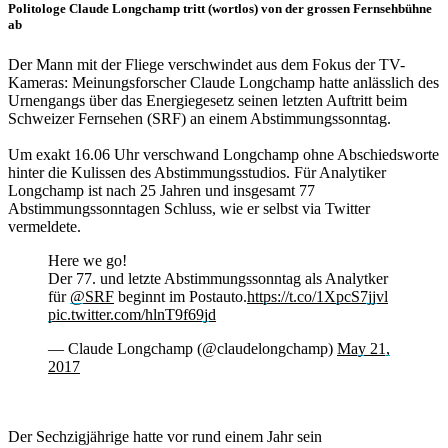
Politologe Claude Longchamp tritt (wortlos) von der grossen Fernsehbühne
ab
Der Mann mit der Fliege verschwindet aus dem Fokus der TV-
Kameras: Meinungsforscher Claude Longchamp hatte anlässlich des
Urnengangs über das Energiegesetz seinen letzten Auftritt beim
Schweizer Fernsehen (SRF) an einem Abstimmungssonntag.
Um exakt 16.06 Uhr verschwand Longchamp ohne Abschiedsworte
hinter die Kulissen des Abstimmungsstudios. Für Analytiker
Longchamp ist nach 25 Jahren und insgesamt 77
Abstimmungssonntagen Schluss, wie er selbst via Twitter
vermeldete.
Here we go!
Der 77. und letzte Abstimmungssonntag als Analytker
für
@SRF
beginnt im Postauto.
https://t.co/1XpcS7jjvl
pic.twitter.com/hlnT9f69jd
— Claude Longchamp (@claudelongchamp)
May 21,
2017
Der Sechzigjährige hatte vor rund einem Jahr sein