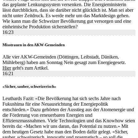
das geplante Lenkungssystem versenken. Die Energieministerin
lässt durchblicken, dass sie darüber nicht glücklich ist. Man sei aber
nicht unter Zeitdruck. Es werde mehr um das Marktdesign gehen.
Wie kann man die Schweizer Bevölkerung gut versorgen und eine
einheimische Produktion sicherstellen?
16:23
Misstrauen in den AKW-Gemeinden
Alle vier AKW-Gemeinden (Döttingen, Leibstadt, Däniken,
Mühleberg) haben am Sonntag Nein gesagt zum Energiegesetz.
Hier
geht's zum Artikel.
16:21
«Sicher, sauber, schweizerisch»
Leuthards Fazit: «Die Bevölkerung hat sich sechs Jahre nach
Fukushima für eine Neuausrichtung der Energiepolitik
entschieden.» Dazu gehörten der Ausstieg aus der Atomenergie und
die Förderung von erneuerbaren Energien und
Effizienzmassnahmen. Viele Technologien und das Knowhow seien
bereits da: «Machen wir uns daran, das Potential zu nutzen.» Mit
dem heutigen Gesetz habe man den Boden dafür gelegt. «Sicher,
sauber, schweizerisch, innovativ und pragmatisch – so soll die