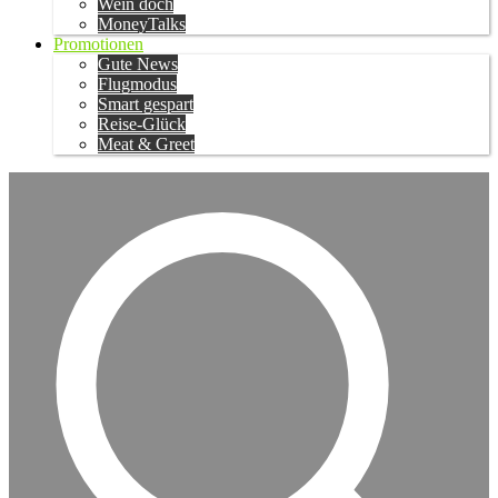
Wein doch
MoneyTalks
Promotionen
Gute News
Flugmodus
Smart gespart
Reise-Glück
Meat & Greet