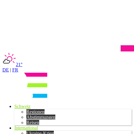
21°
DE
|
FR
Schweiz
Regionen
Abstimmungen
Reisen
International
Ukraine-Krieg