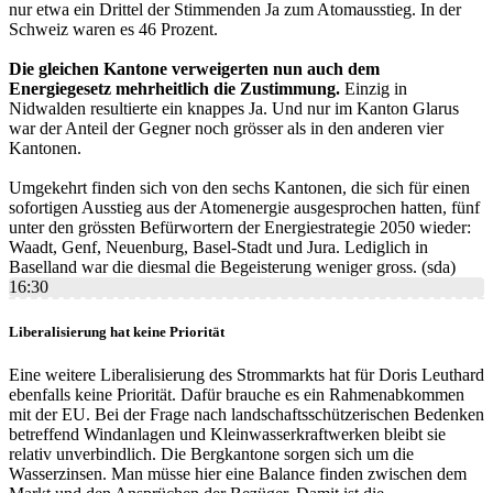
nur etwa ein Drittel der Stimmenden Ja zum Atomausstieg. In der
Schweiz waren es 46 Prozent.
Die gleichen Kantone verweigerten nun auch dem
Energiegesetz mehrheitlich die Zustimmung.
Einzig in
Nidwalden resultierte ein knappes Ja. Und nur im Kanton Glarus
war der Anteil der Gegner noch grösser als in den anderen vier
Kantonen.
Umgekehrt finden sich von den sechs Kantonen, die sich für einen
sofortigen Ausstieg aus der Atomenergie ausgesprochen hatten, fünf
unter den grössten Befürwortern der Energiestrategie 2050 wieder:
Waadt, Genf, Neuenburg, Basel-Stadt und Jura. Lediglich in
Baselland war die diesmal die Begeisterung weniger gross. (sda)
16:30
Liberalisierung hat keine Priorität
Eine weitere Liberalisierung des Strommarkts hat für Doris Leuthard
ebenfalls keine Priorität. Dafür brauche es ein Rahmenabkommen
mit der EU. Bei der Frage nach landschaftsschützerischen Bedenken
betreffend Windanlagen und Kleinwasserkraftwerken bleibt sie
relativ unverbindlich. Die Bergkantone sorgen sich um die
Wasserzinsen. Man müsse hier eine Balance finden zwischen dem