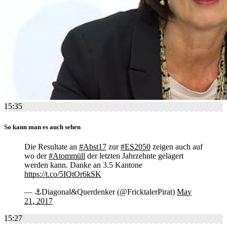
15:35
So kann man es auch sehen
Die Resultate an
#Abst17
zur
#ES2050
zeigen auch auf
wo der
#Atommüll
der letzten Jahrzehnte gelagert
werden kann. Danke an 3.5 Kantone
https://t.co/5IQtOr6kSK
— ⚓Diagonal&Querdenker (@FricktalerPirat)
May
21, 2017
15:27