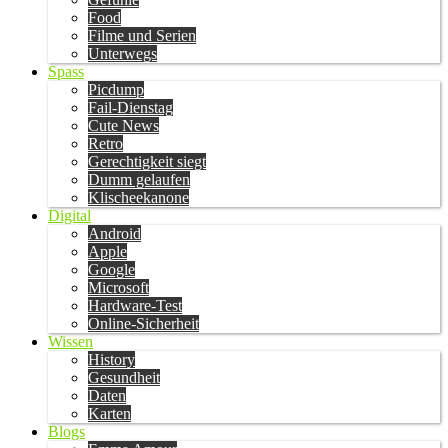
Food
Filme und Serien
Unterwegs
Spass
Picdump
Fail-Dienstag
Cute News
Retro
Gerechtigkeit siegt
Dumm gelaufen
Klischeekanone
Digital
Android
Apple
Google
Microsoft
Hardware-Test
Online-Sicherheit
Wissen
History
Gesundheit
Daten
Karten
Blogs