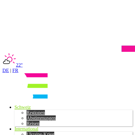
22°
DE
|
FR
Schweiz
Regionen
Abstimmungen
Reisen
International
Ukraine-Krieg