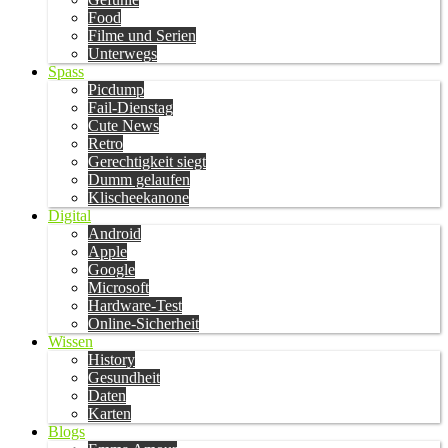
Food
Filme und Serien
Unterwegs
Spass
Picdump
Fail-Dienstag
Cute News
Retro
Gerechtigkeit siegt
Dumm gelaufen
Klischeekanone
Digital
Android
Apple
Google
Microsoft
Hardware-Test
Online-Sicherheit
Wissen
History
Gesundheit
Daten
Karten
Blogs