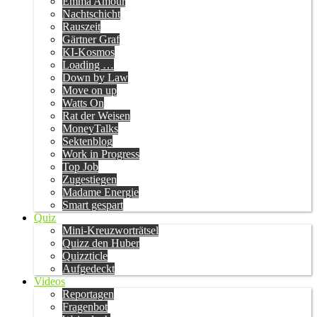
Emma Amour
Nachtschicht
Rauszeit
Gärtner Graf
KI-Kosmos
Loading …
Down by Law
Move on up
Watts On
Rat der Weisen
MoneyTalks
Sektenblog
Work in Progress
Top Job
Zugestiegen
Madame Energie
Smart gespart
Quiz
Mini-Kreuzworträtsel
Quizz den Huber
Quizzticle
Aufgedeckt
Videos
Reportagen
Fragenbot