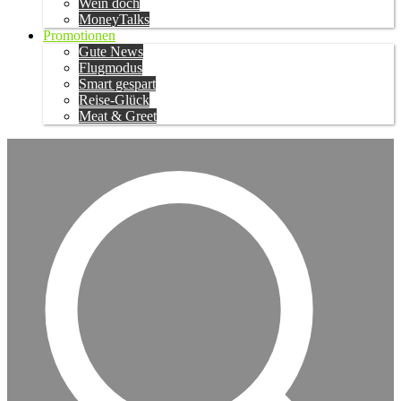
Wein doch
MoneyTalks
Promotionen
Gute News
Flugmodus
Smart gespart
Reise-Glück
Meat & Greet