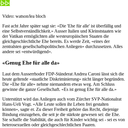
Video: watson/lea bloch
Fast acht Jahre später sagt sie: «Die 'Ehe für alle' ist überfällig und
eine Selbstverständlichkeit.» Ausser Italien und Kleinststaaten wie
der Vatikan ermöglichten alle westeuropäischen Staaten die
gleichgeschlechtliche Ehe bereits. Es werde Zeit, «eines der
zentralsten gesellschaftspolitischen Anliegen» durchzusetzen. Alles
andere sei «entwürdigend».
«Genug Ehe für alle da»
Laut dem Ausserrhoder FDP-Ständerat Andrea Caroni lässt sich die
heute geltende «staatliche Diskriminierung» nicht länger begründen.
Die «Ehe für alle» nehme niemandem etwas weg. Am Schluss
gewinne die ganze Gesellschaft. «Es ist genug Ehe für alle da.»
Unterstützt wird das Anliegen auch vom Zürcher SVP-Nationalrat
Hans-Ueli Vogt. «Alle Leute sollen ihr Leben frei gestalten
können», sagte er. Zu dieser Freiheit gehöre das Recht, diejenige
Bindung einzugehen, die seit je die stärkste gewesen sei: die Ehe.
Sie schaffe die Stabilität, die auch für Kinder wichtig sei - sei es von
heterosexuellen oder gleichgeschlechtlichen Paaren.