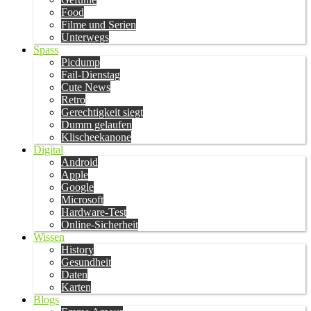
Food
Filme und Serien
Unterwegs
Spass
Picdump
Fail-Dienstag
Cute News
Retro
Gerechtigkeit siegt
Dumm gelaufen
Klischeekanone
Digital
Android
Apple
Google
Microsoft
Hardware-Test
Online-Sicherheit
Wissen
History
Gesundheit
Daten
Karten
Blogs