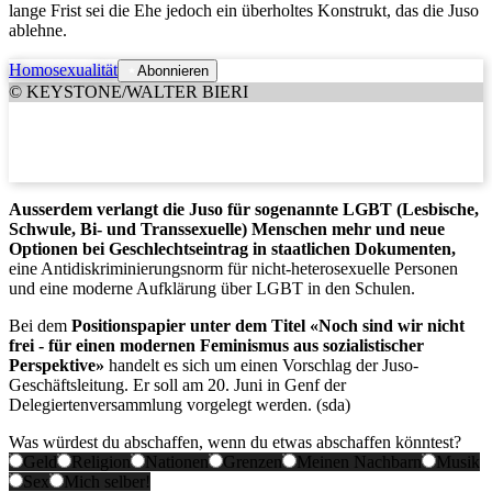
lange Frist sei die Ehe jedoch ein überholtes Konstrukt, das die Juso
ablehne.
Homosexualität
Abonnieren
© KEYSTONE/WALTER BIERI
Ausserdem verlangt die Juso für sogenannte LGBT (Lesbische,
Schwule, Bi- und Transsexuelle) Menschen mehr und neue
Optionen bei Geschlechtseintrag in staatlichen Dokumenten,
eine Antidiskriminierungsnorm für nicht-heterosexuelle Personen
und eine moderne Aufklärung über LGBT in den Schulen.
Bei dem
Positionspapier unter dem Titel «Noch sind wir nicht
frei - für einen modernen Feminismus aus sozialistischer
Perspektive»
handelt es sich um einen Vorschlag der Juso-
Geschäftsleitung. Er soll am 20. Juni in Genf der
Delegiertenversammlung vorgelegt werden. (sda)
Was würdest du abschaffen, wenn du etwas abschaffen könntest?
Geld
Religion
Nationen
Grenzen
Meinen Nachbarn
Musik
Sex
Mich selber!