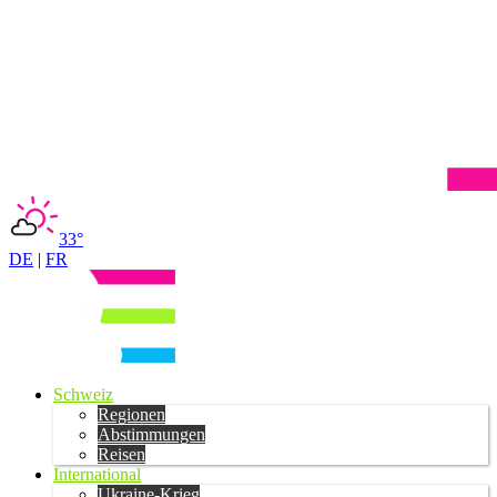
33°
DE
|
FR
Schweiz
Regionen
Abstimmungen
Reisen
International
Ukraine-Krieg