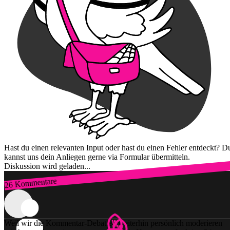
Hast du einen relevanten Input oder hast du einen Fehler entdeckt? D
kannst uns dein Anliegen gerne via Formular übermitteln.
Diskussion wird geladen...
26 Kommentare
Zum Login
Weil wir die Kommentar-Debatten weiterhin persönlich moderieren