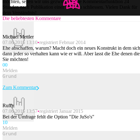
möchten, sehen wir uns gezwungen, die Kommentarfunktion 24
Stunden nach Publikation einer Story zu schliessen. Vielen Dank für
dein Verständnis!
Die beliebtesten Kommentare
Michael Mettler
07.06.2015 13:10
registriert Februar 2014
Ehe abschaffen, warum? Macht doch ein neues Konstrukt in dem sic
dann jeder so verhalten kann wie er will. Aber lasst die Ehe denen die
Sie möchten!
0
0
Melden
Zum Kommentar
Ruffy
07.06.2015 13:57
registriert Januar 2015
Beitrag melden
Bei der Umfrage fehlt die Option "Die JuSo's"
1
0
Melden