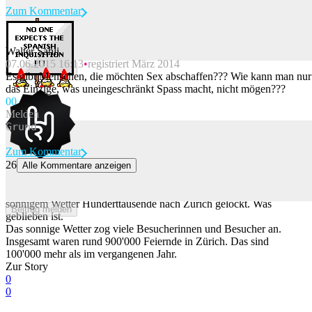
Zum Kommentar
Walter Sahli
07.06.2015 16:13
registriert März 2014
Beitrag melden
Es gibt Menschen, die möchten Sex abschaffen??? Wie kann man nur
das Einzige, was uneingeschränkt Spass macht, nicht mögen???
0
0
Melden
Zum Kommentar
26
Alle Kommentare anzeigen
Drogen, Brandschutz, Verletzte: Die Zahlen zur Street Parade 2026
Schon ist sie wieder vorbei. Die Street Parade hat am Samstag bei
sonnigem Wetter Hunderttausende nach Zürich gelockt. Was
Beitrag melden
geblieben ist.
Das sonnige Wetter zog viele Besucherinnen und Besucher an.
Insgesamt waren rund 900'000 Feiernde in Zürich. Das sind
100'000 mehr als im vergangenen Jahr.
Zur Story
0
0