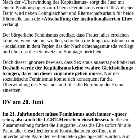
Nach der «Überwindung des Kapitalismus» sorgt die Juso mit
einem Positionspapier zum Thema Feminismus erneut für Aufsehen.
Darin wird neben Lohngleichheit und Elternschaftsurlaub für beide
Elternteile auch die
«Abschaffung der institutionalisierten Ehe»
verlangt.
Der bürgerliche Feminismus predige, dass Frauen alles erreichen
könnten, wenn sie nur wollten, schreiben die Jungsozialistinnen und
- sozialisten in dem Papier, das der Nachrichtenagentur sda vorliegt
und über das die «Schweiz am Sonntag» berichtete.
Doch dieser ignoriere bewusst, dass Sexismus äusserst profitabel sei.
Deshalb werde der Kapitalismus keine «wahre Gleichstellung»
bringen, da er an dieser zugrunde gehen müsse.
Nur der
sozialistische Feminismus könne sich konsequent für die
Überwindung des Sexismus und für «die Befreiung der Frau»
einsetzen.
DV am 20. Juni
Im 21. Jahrhundert müsse Feminismus auch immer «queer
sein», also auch die LGBT-Menschen einschliessen.
In diesem
Zusammenhang fordert die Jungpartei, dass die Ehe sofort für alle
Paare aller Geschlechter und Konstellationen geöffnet und
unverheiratete Paare den verheirateten gleichgestellt würden. Auf