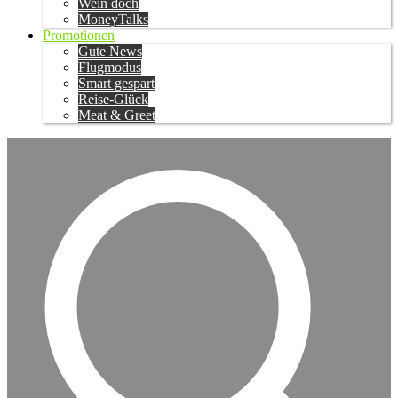
Wein doch
MoneyTalks
Promotionen
Gute News
Flugmodus
Smart gespart
Reise-Glück
Meat & Greet