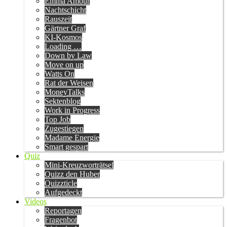
Emma Amour
Nachtschicht
Rauszeit
Gärtner Graf
KI-Kosmos
Loading …
Down by Law
Move on up
Watts On
Rat der Weisen
MoneyTalks
Sektenblog
Work in Progress
Top Job
Zugestiegen
Madame Energie
Smart gespart
Quiz
Mini-Kreuzworträtsel
Quizz den Huber
Quizzticle
Aufgedeckt
Videos
Reportagen
Fragenbot