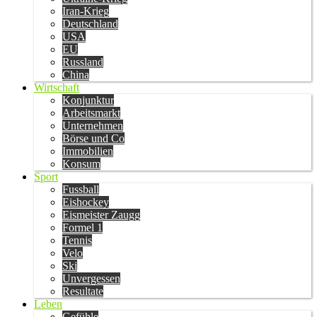
Iran-Krieg
Deutschland
USA
EU
Russland
China
Wirtschaft
Konjunktur
Arbeitsmarkt
Unternehmen
Börse und Co
Immobilien
Konsum
Sport
Fussball
Eishockey
Eismeister Zaugg
Formel 1
Tennis
Velo
Ski
Unvergessen
Resultate
Leben
Gefühle