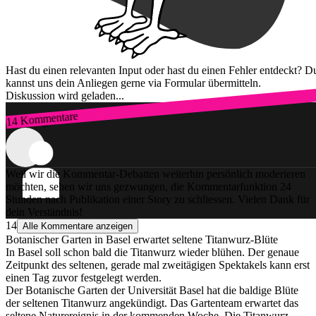
Hast du einen relevanten Input oder hast du einen Fehler entdeckt? D
kannst uns dein Anliegen gerne via Formular übermitteln.
Diskussion wird geladen...
14 Kommentare
Zum Login
Weil wir die Kommentar-Debatten weiterhin persönlich moderieren
möchten, sehen wir uns gezwungen, die Kommentarfunktion 24
Stunden nach Publikation einer Story zu schliessen. Vielen Dank für
dein Verständnis!
14
Alle Kommentare anzeigen
Botanischer Garten in Basel erwartet seltene Titanwurz-Blüte
In Basel soll schon bald die Titanwurz wieder blühen. Der genaue
Zeitpunkt des seltenen, gerade mal zweitägigen Spektakels kann erst
einen Tag zuvor festgelegt werden.
Der Botanische Garten der Universität Basel hat die baldige Blüte
der seltenen Titanwurz angekündigt. Das Gartenteam erwartet das
seltene Naturereignis in der kommenden Woche. Die Titanwurz