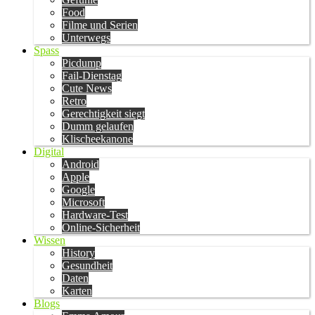
Food
Filme und Serien
Unterwegs
Spass
Picdump
Fail-Dienstag
Cute News
Retro
Gerechtigkeit siegt
Dumm gelaufen
Klischeekanone
Digital
Android
Apple
Google
Microsoft
Hardware-Test
Online-Sicherheit
Wissen
History
Gesundheit
Daten
Karten
Blogs