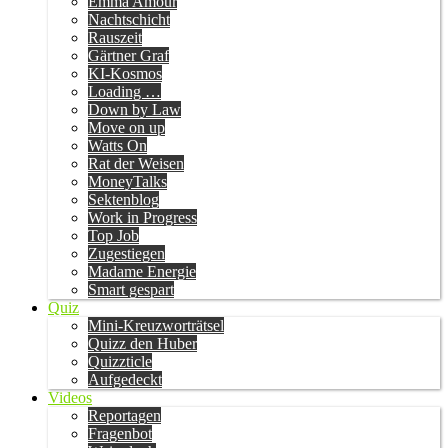
Emma Amour
Nachtschicht
Rauszeit
Gärtner Graf
KI-Kosmos
Loading …
Down by Law
Move on up
Watts On
Rat der Weisen
MoneyTalks
Sektenblog
Work in Progress
Top Job
Zugestiegen
Madame Energie
Smart gespart
Quiz
Mini-Kreuzworträtsel
Quizz den Huber
Quizzticle
Aufgedeckt
Videos
Reportagen
Fragenbot