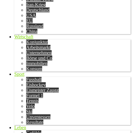
Iran-Krieg
Deutschland
USA
EU
Russland
China
Wirtschaft
Konjunktur
Arbeitsmarkt
Unternehmen
Börse und Co
Immobilien
Konsum
Sport
Fussball
Eishockey
Eismeister Zaugg
Formel 1
Tennis
Velo
Ski
Unvergessen
Resultate
Leben
Gefühle