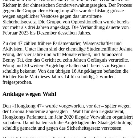
Richter in der chinesischen Sonderverwaltungsregion. Der Prozess
gegen die Gruppe der «Hongkong 47» war der bislang grösste
wegen angeblicher Verstösse gegen das umstrittene
Sicherheitsgesetz. Die Gruppe von Oppositionellen wurde bereits
vor mehr als drei Jahren angeklagt. Die Verhandlung dauerte von
Februar 2023 bis Dezember desselben Jahres.
Zu den 47 zählen frühere Parlamentarier, Wissenschaftler und
Aktivisten. Unter ihnen sind der ehemalige Studentenführer Joshua
Wong, der vier Jahre und acht Monate erhielt, und Juradozent
Benny Tai, den das Gericht zu zehn Jahren Gefängnis verurteilte.
Wong und 30 weitere Angeklagte hatten sich bereits zu Beginn
schuldig bekannt. Von den übrigen 16 Angeklagten befanden die
Richter Ende Mai dieses Jahres 14 für schuldig, 2 wurden
freigesprochen.
Anklage wegen Wahl
Den «Hongkong 47» wurde vorgeworfen, vor der – später wegen
der Corona-Pandemie abgesagten – Wahl für den Legislativrat,
Hongkongs Parlament, im Jahr 2020 illegale Vorwahlen organisiert
zu haben. Damit hätten sich die Angeklagten der Staatsgefährdung
schuldig gemacht und gegen das Sicherheitsgesetz verstossen.