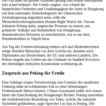
Der Fall hatte für grosses Aufsehen gesorgt und wurde international
teils scharf kritisiert. Die Urteile zeigten, wie schnell die
bürgerlichen Freiheiten und Unabhängigkeit der Justiz in Hongkong
seit dem nationalen Sicherheitsgesetz der chinesischen
Zentralregierung abgestürzt seien, teilte die
Menschenrechtsorganisation Human Right Watch mit. Taiwan
kritisierte Peking dafür, ungerechte Prozesse zu nutzen, um
politische Teilhabe und Redefreiheit von Hongkongs
demokratischen Personen zu unterdrücken, wie es aus dem
Präsidentenbüro in Taipeh hiess.
Am Tag der Urteilsverkündung reihten sich laut Medienberichten
einige Hundert Menschen vor dem Gericht ein, darunter auch
Diplomaten aus Deutschland, der EU und anderen Ländern. Die
Polizei riegelte das Gebiet um das Gebäude im Stadtteil Kowloon
der ehemaligen britischen Kronkolonie weiträumig ab.
Zuspruch aus Peking für Urteile
Eine Anklage wegen Verschwörung zum Umsturz der staatlichen
Ordnung hätte im schlimmsten Fall zu einer lebenslangen
Freiheitsstrafe führen können. Chinas Aussenamt stellte sich erneut
hinter die Entscheidung der Hongkonger Richter. Peking unterstütze
die rechtskonforme Bestrafung von Taten, welche die nationale
Sicherheit gefährdeten, sagte Sprecher Lin Jian in Peking. Die