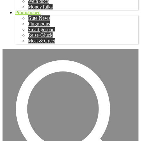
Wein doch
MoneyTalks
Promotionen
Gute News
Flugmodus
Smart gespart
Reise-Glück
Meat & Greet