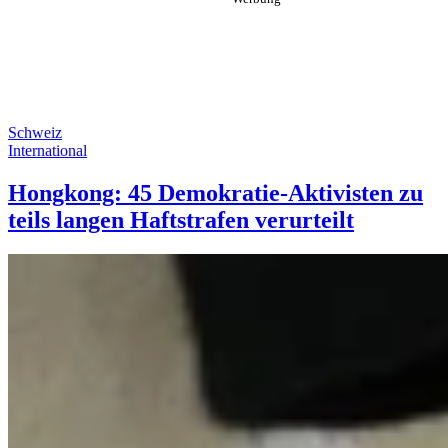
Schweiz
International
Hongkong: 45 Demokratie-Aktivisten zu
teils langen Haftstrafen verurteilt