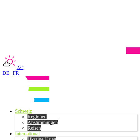
22°
DE
|
FR
Schweiz
Regionen
Abstimmungen
Reisen
International
Ukraine-Krieg