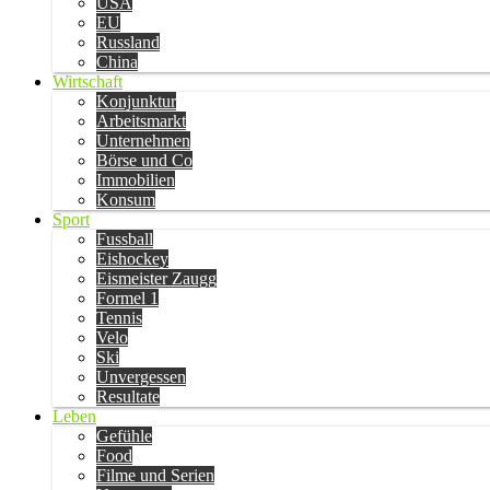
USA
EU
Russland
China
Wirtschaft
Konjunktur
Arbeitsmarkt
Unternehmen
Börse und Co
Immobilien
Konsum
Sport
Fussball
Eishockey
Eismeister Zaugg
Formel 1
Tennis
Velo
Ski
Unvergessen
Resultate
Leben
Gefühle
Food
Filme und Serien