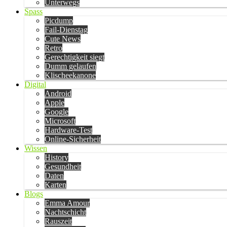
Unterwegs
Spass
Picdump
Fail-Dienstag
Cute News
Retro
Gerechtigkeit siegt
Dumm gelaufen
Klischeekanone
Digital
Android
Apple
Google
Microsoft
Hardware-Test
Online-Sicherheit
Wissen
History
Gesundheit
Daten
Karten
Blogs
Emma Amour
Nachtschicht
Rauszeit