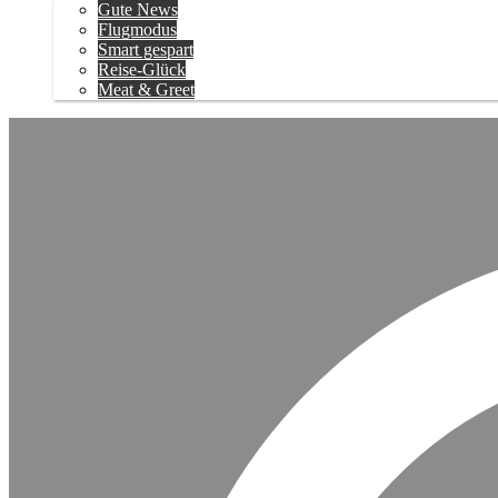
Gute News
Flugmodus
Smart gespart
Reise-Glück
Meat & Greet