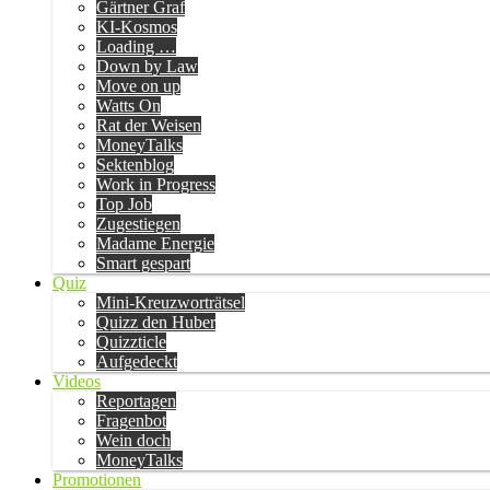
Gärtner Graf
KI-Kosmos
Loading …
Down by Law
Move on up
Watts On
Rat der Weisen
MoneyTalks
Sektenblog
Work in Progress
Top Job
Zugestiegen
Madame Energie
Smart gespart
Quiz
Mini-Kreuzworträtsel
Quizz den Huber
Quizzticle
Aufgedeckt
Videos
Reportagen
Fragenbot
Wein doch
MoneyTalks
Promotionen