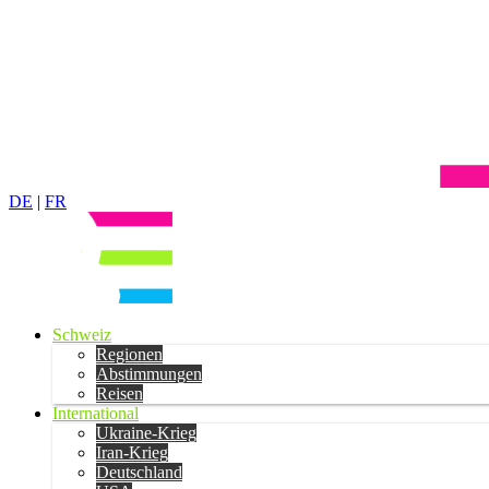
DE
|
FR
Schweiz
Regionen
Abstimmungen
Reisen
International
Ukraine-Krieg
Iran-Krieg
Deutschland