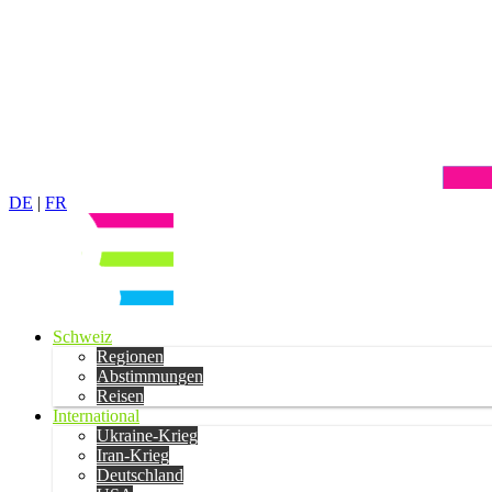
DE
|
FR
Schweiz
Regionen
Abstimmungen
Reisen
International
Ukraine-Krieg
Iran-Krieg
Deutschland