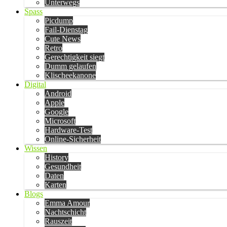
Unterwegs
Spass
Picdump
Fail-Dienstag
Cute News
Retro
Gerechtigkeit siegt
Dumm gelaufen
Klischeekanone
Digital
Android
Apple
Google
Microsoft
Hardware-Test
Online-Sicherheit
Wissen
History
Gesundheit
Daten
Karten
Blogs
Emma Amour
Nachtschicht
Rauszeit