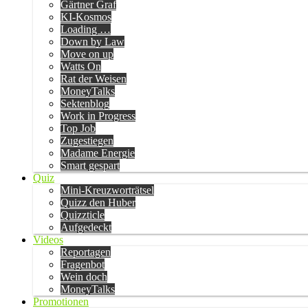
Gärtner Graf
KI-Kosmos
Loading …
Down by Law
Move on up
Watts On
Rat der Weisen
MoneyTalks
Sektenblog
Work in Progress
Top Job
Zugestiegen
Madame Energie
Smart gespart
Quiz
Mini-Kreuzworträtsel
Quizz den Huber
Quizzticle
Aufgedeckt
Videos
Reportagen
Fragenbot
Wein doch
MoneyTalks
Promotionen