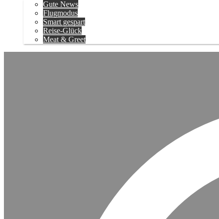
Gute News
Flugmodus
Smart gespart
Reise-Glück
Meat & Greet