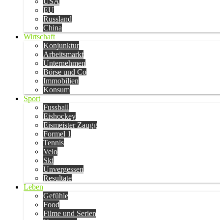
USA
EU
Russland
China
Wirtschaft
Konjunktur
Arbeitsmarkt
Unternehmen
Börse und Co
Immobilien
Konsum
Sport
Fussball
Eishockey
Eismeister Zaugg
Formel 1
Tennis
Velo
Ski
Unvergessen
Resultate
Leben
Gefühle
Food
Filme und Serien