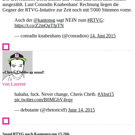
ausgezählt. Laut Conradin Knabenhans' Rechnung liegen die
Gegner der RTVG-Initative zur Zeit noch mit 5'000 Stimmen vorne.
Auch der
@kantonsg
sagt NEIN zum
#RTVG
:
https://t.co/Z2mQgTfpTN
— conradin knabenhans (@conradion)
14. Juni 2015
«Chreis Cheib» as usual!
von Laurent
hahaha, fuck. Never change, Chreis Cheib.
#Abst15
pic.twitter.com/B0MGbV4yqy
— debutante (@rhetoricsff)
June 14, 2015
Stand RTVG nach Kantonen um 15.26h