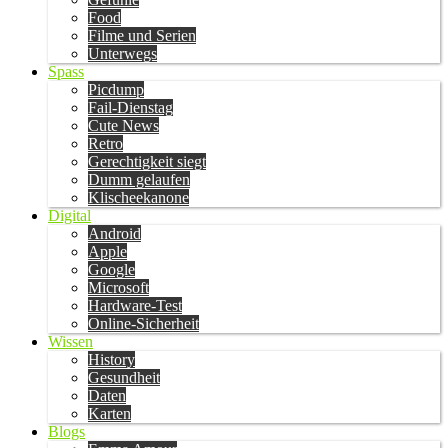
Food
Filme und Serien
Unterwegs
Spass
Picdump
Fail-Dienstag
Cute News
Retro
Gerechtigkeit siegt
Dumm gelaufen
Klischeekanone
Digital
Android
Apple
Google
Microsoft
Hardware-Test
Online-Sicherheit
Wissen
History
Gesundheit
Daten
Karten
Blogs