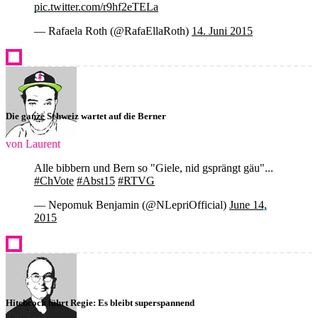
pic.twitter.com/r9hf2eTELa
— Rafaela Roth (@RafaEllaRoth)
14. Juni 2015
Die ganze Schweiz wartet auf die Berner
von Laurent
Alle bibbern und Bern so "Giele, nid gsprängt gäu"...
#ChVote
#Abst15
#RTVG
— Nepomuk Benjamin (@NLepriOfficial)
June 14,
2015
Hitchcock führt Regie: Es bleibt superspannend