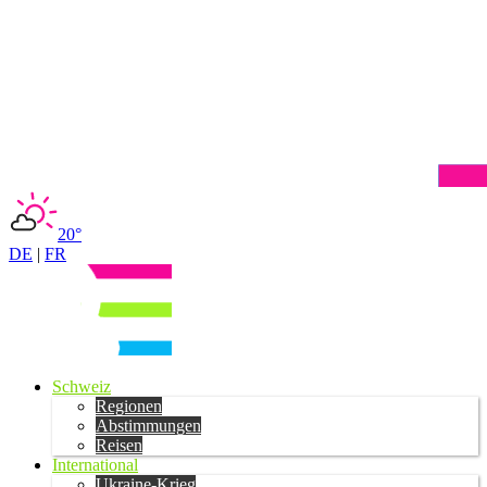
20°
DE
|
FR
Schweiz
Regionen
Abstimmungen
Reisen
International
Ukraine-Krieg