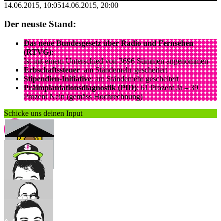
14.06.2015, 10:05
14.06.2015, 20:00
Der neuste Stand:
Das neue Bundesgesetz über Radio und Fernsehen
(RTVG)
:
Ist mit einem Unterschied von 3696 Stimmen angenommen
Erbschaftssteuer
: am Ständemehr gescheitert
Stipendien-Initiative
: am Ständemehr gescheitert
Präimplantationsdiagnostik (PID)
: 61 Prozent Ja – 39
Prozent Nein (gemäss Hochrechnung)
Schicke uns deinen Input