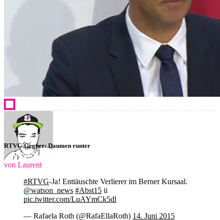
RTVG-Gegner: Daumen runter
von Laurent
#RTVG
-Ja! Enttäuschte Verlierer im Berner Kursaal.
@watson_news
#Abst15
ü
pic.twitter.com/LuAYmCk5dl
— Rafaela Roth (@RafaEllaRoth)
14. Juni 2015