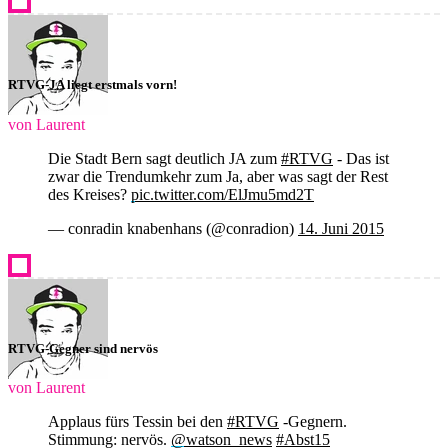
RTVG-JA liegt erstmals vorn!
von Laurent
Die Stadt Bern sagt deutlich JA zum
#RTVG
- Das ist
zwar die Trendumkehr zum Ja, aber was sagt der Rest
des Kreises?
pic.twitter.com/ElJmu5md2T
— conradin knabenhans (@conradion)
14. Juni 2015
RTVG-Gegner sind nervös
von Laurent
Applaus fürs Tessin bei den
#RTVG
-Gegnern.
Stimmung: nervös.
@watson_news
#Abst15