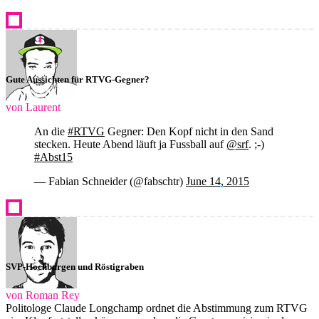
Gute Aussichten für RTVG-Gegner?
von Laurent
An die
#RTVG
Gegner: Den Kopf nicht in den Sand
stecken. Heute Abend läuft ja Fussball auf
@srf
. ;-)
#Abst15
— Fabian Schneider (@fabschtr)
June 14, 2015
SVP-Hochburgen und Röstigraben
von Roman Rey
Politologe Claude Longchamp ordnet die Abstimmung zum RTVG