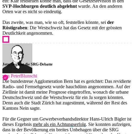
ein: Klar feststellen könne man, dass die Gesetzesrevision in den
SVP-Hochburgen deutlich abgelehnt
wurde. An den anderen
Orten war es nicht so eindeutig.
Das zweite, was man, wie so oft, feststellen könnte, sei
der
Röstigraben
: Die Westschweiz hat das Gesetz mit der grössten
Deutlichkeit angenommen.
Jetzt beginnt die SRG-Debatte
von PeterBlunschi
Die bundestreue Agglomeration Bern hat es gerichtet: Das revidierte
Radio- und Fernsehgesetz wurde hauchdünn angenommen. Auf der
Ziellinie ist damit meine Prognose eingetroffen, wonach die urbane
Deutschschweiz und die Westschweiz für ein Ja sorgen könnten.
Denn auch die Stadt Zürich hat zugestimmt, während der Rest des
Kantons Nein sagte.
Für die Gegner um Gewerbeverbandsdirektor Hans-Ulrich Bigler ist
dieses Ergebnis
mehr als ein Achtungserfolg
. Sie konnten aufzeigen,
dass in der Bevölkerung ein breites Unbehagen über die SRG