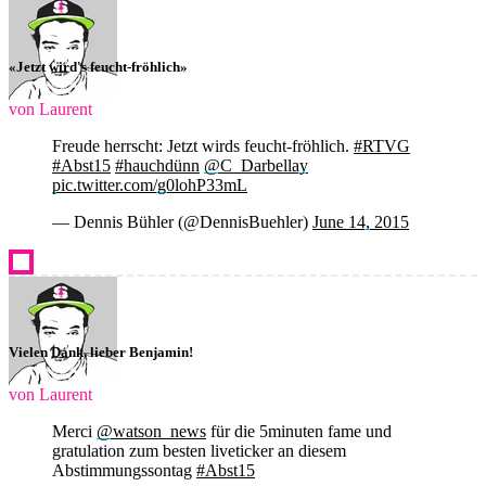
«Jetzt wird's feucht-fröhlich»
von Laurent
Freude herrscht: Jetzt wirds feucht-fröhlich.
#RTVG
#Abst15
#hauchdünn
@C_Darbellay
pic.twitter.com/g0lohP33mL
— Dennis Bühler (@DennisBuehler)
June 14, 2015
Vielen Dank, lieber Benjamin!
von Laurent
Merci
@watson_news
für die 5minuten fame und
gratulation zum besten liveticker an diesem
Abstimmungssontag
#Abst15