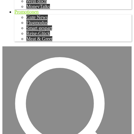
Wein doch
MoneyTalks
Promotionen
Gute News
Flugmodus
Smart gespart
Reise-Glück
Meat & Greet