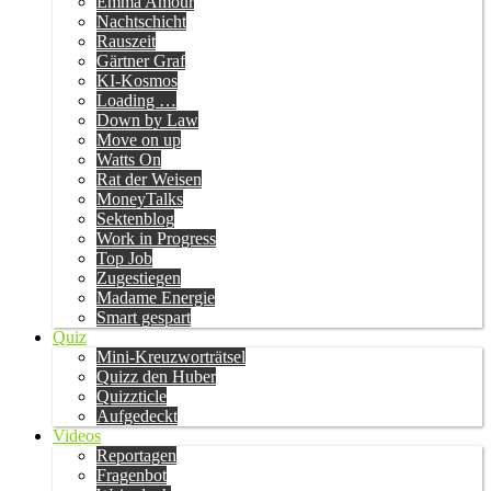
Emma Amour
Nachtschicht
Rauszeit
Gärtner Graf
KI-Kosmos
Loading …
Down by Law
Move on up
Watts On
Rat der Weisen
MoneyTalks
Sektenblog
Work in Progress
Top Job
Zugestiegen
Madame Energie
Smart gespart
Quiz
Mini-Kreuzworträtsel
Quizz den Huber
Quizzticle
Aufgedeckt
Videos
Reportagen
Fragenbot