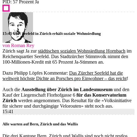
PID: 57 Prozent Ja
15:45 Uhr: Seefeld in Zürich erhält soziale Wohnsiedlung
von Roman Rey
Zürich sagt Ja zur
städtischen sozialen Wohnsiedlung Hornbach
im
Reichenquartier Seefeld. Das Stadtzürcher Stimmvolk nimmt den
100-Millionen-Kredit mit 65 Prozent Ja-Stimmen an.
Dazu Philipp Löpfes Kommentar:
Das Zürcher Seefeld hat die
weltweit höchste Dichte an Porsches pro Einwohner – das reicht
!
Auch die
Ausstellung über Zürich im Landesmuseum
und den
Kauf der Liegenschaft Florhofgasse 6
für das Konservatorium
Zürich
werden angenommen. Das Resultat für die «Volksinitiative
für sichere und durchgängige Velorouten» steht noch aus.
15:41
Alle warten auf Bern, Zürich und das Wallis
Die drei Kantone Bern, Zürich und Wallis sind noch nicht restlos