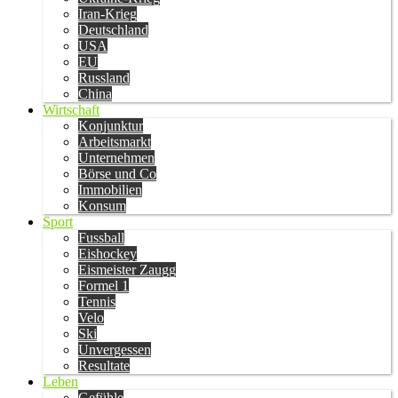
Iran-Krieg
Deutschland
USA
EU
Russland
China
Wirtschaft
Konjunktur
Arbeitsmarkt
Unternehmen
Börse und Co
Immobilien
Konsum
Sport
Fussball
Eishockey
Eismeister Zaugg
Formel 1
Tennis
Velo
Ski
Unvergessen
Resultate
Leben
Gefühle