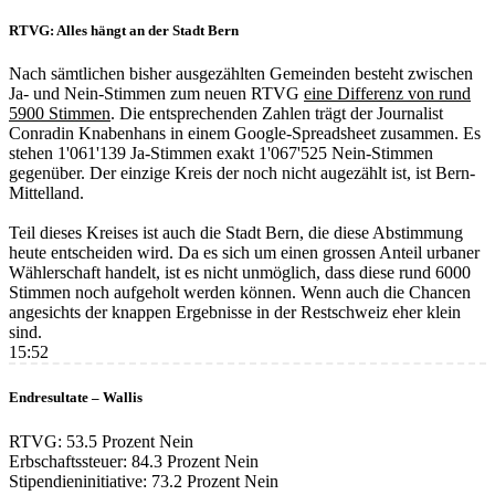
RTVG: Alles hängt an der Stadt Bern
Nach sämtlichen bisher ausgezählten Gemeinden besteht zwischen
Ja- und Nein-Stimmen zum neuen RTVG
eine Differenz von rund
5900 Stimmen
. Die entsprechenden Zahlen trägt der Journalist
Conradin Knabenhans in einem Google-Spreadsheet zusammen. Es
stehen 1'061'139 Ja-Stimmen exakt 1'067'525 Nein-Stimmen
gegenüber. Der einzige Kreis der noch nicht augezählt ist, ist Bern-
Mittelland.
Teil dieses Kreises ist auch die Stadt Bern, die diese Abstimmung
heute entscheiden wird. Da es sich um einen grossen Anteil urbaner
Wählerschaft handelt, ist es nicht unmöglich, dass diese rund 6000
Stimmen noch aufgeholt werden können. Wenn auch die Chancen
angesichts der knappen Ergebnisse in der Restschweiz eher klein
sind.
15:52
Endresultate – Wallis
RTVG: 53.5 Prozent Nein
Erbschaftssteuer: 84.3 Prozent Nein
Stipendieninitiative: 73.2 Prozent Nein