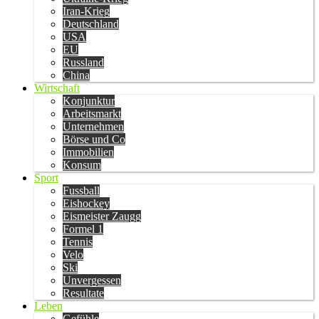
Iran-Krieg
Deutschland
USA
EU
Russland
China
Wirtschaft
Konjunktur
Arbeitsmarkt
Unternehmen
Börse und Co
Immobilien
Konsum
Sport
Fussball
Eishockey
Eismeister Zaugg
Formel 1
Tennis
Velo
Ski
Unvergessen
Resultate
Leben
Gefühle