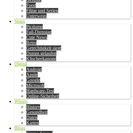
Food
Filme und Serien
Unterwegs
Spass
Picdump
Fail-Dienstag
Cute News
Retro
Gerechtigkeit siegt
Dumm gelaufen
Klischeekanone
Digital
Android
Apple
Google
Microsoft
Hardware-Test
Online-Sicherheit
Wissen
History
Gesundheit
Daten
Karten
Blogs