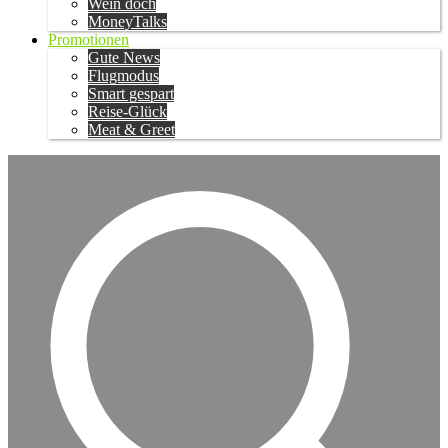
Wein doch
MoneyTalks
Promotionen
Gute News
Flugmodus
Smart gespart
Reise-Glück
Meat & Greet