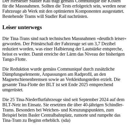
Der Hersteller Stadler Rail trägt gemäss Communiqué die Kosten
für die Massnahmen. Sollten die Tests erfolgreich sein, werden neue
Fahrzeuge ab Werk mit den optimierten Komponenten ausgestattet.
Bestehende Trams will Stadler Rail nachrüsten.
Leiser unterwegs
Die Tina-Trans sind nach technischen Massnahmen «deutlich leiser»
geworden. Der Primärschall der Fahrzeuge sei um 3,7 Dezibel
reduziert worden, was einer Halbierung der Lautstärke entspreche,
heisst es weiter. Damit erreiche der Lärm das Niveau der bisherigen
Tango-Flotte.
Die Reduktion wurde gemäss Communiqué durch zusätzliche
Dämpfungselemente, Anpassungen am Radprofil, an den
Magnetschienenbremsen sowie an Verkleidungsteilen erzielt. Die
gesamte Tina-Flotte der BLT ist seit Ende 2025 entsprechend
umgerüstet.
Die 25 Tina-Niederflurfahrzeuge sind seit September 2024 auf dem
BLT-Netz im Einsatz. Sie ersetzten die über 40-jährigen Schindler-
Trams. Besonders bei Weichen- und Kreuzungspunkten, zum
Beispiel beim Basler Centralbahnplatz, rumorte und rumpelte das
Tina-Tram zu Beginn erheblich. (sda)