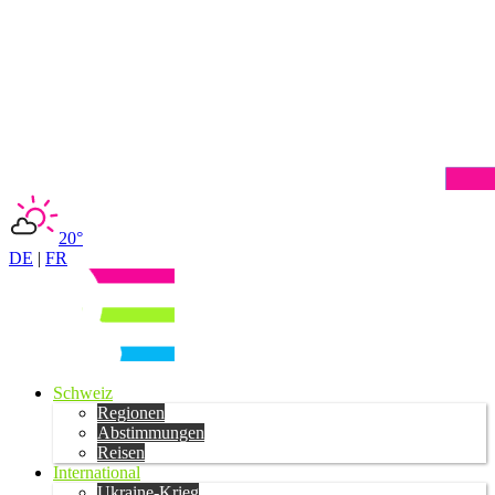
20°
DE
|
FR
Schweiz
Regionen
Abstimmungen
Reisen
International
Ukraine-Krieg