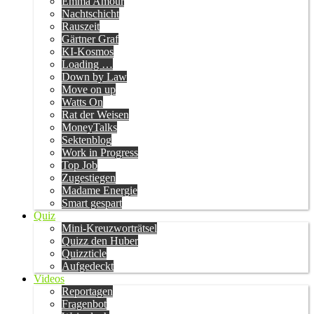
Emma Amour
Nachtschicht
Rauszeit
Gärtner Graf
KI-Kosmos
Loading …
Down by Law
Move on up
Watts On
Rat der Weisen
MoneyTalks
Sektenblog
Work in Progress
Top Job
Zugestiegen
Madame Energie
Smart gespart
Quiz
Mini-Kreuzworträtsel
Quizz den Huber
Quizzticle
Aufgedeckt
Videos
Reportagen
Fragenbot