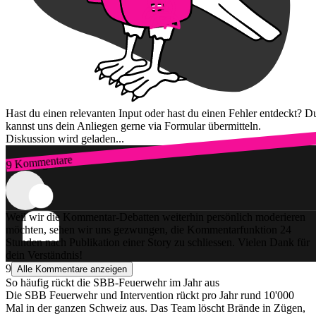
Hast du einen relevanten Input oder hast du einen Fehler entdeckt? D
kannst uns dein Anliegen gerne via Formular übermitteln.
Diskussion wird geladen...
9 Kommentare
Zum Login
Weil wir die Kommentar-Debatten weiterhin persönlich moderieren
möchten, sehen wir uns gezwungen, die Kommentarfunktion 24
Stunden nach Publikation einer Story zu schliessen. Vielen Dank für
dein Verständnis!
9
Alle Kommentare anzeigen
So häufig rückt die SBB-Feuerwehr im Jahr aus
Die SBB Feuerwehr und Intervention rückt pro Jahr rund 10'000
Mal in der ganzen Schweiz aus. Das Team löscht Brände in Zügen,