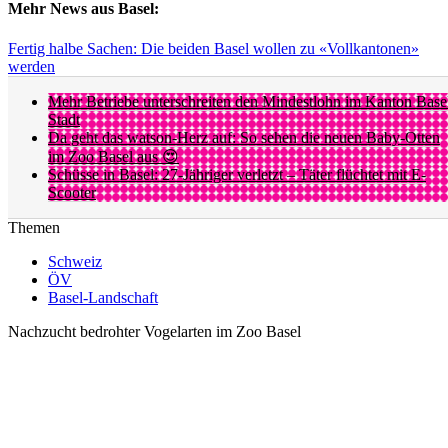
Mehr News aus Basel:
Fertig halbe Sachen: Die beiden Basel wollen zu «Vollkantonen»
werden
Mehr Betriebe unterschreiten den Mindestlohn im Kanton Base
Stadt
Da geht das watson-Herz auf: So sehen die neuen Baby-Otten
im Zoo Basel aus 😍
Schüsse in Basel: 27-Jähriger verletzt – Täter flüchtet mit E-
Scooter
Themen
Schweiz
ÖV
Basel-Landschaft
Nachzucht bedrohter Vogelarten im Zoo Basel