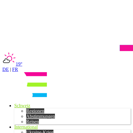
19°
DE
|
FR
Schweiz
Regionen
Abstimmungen
Reisen
International
Ukraine-Krieg