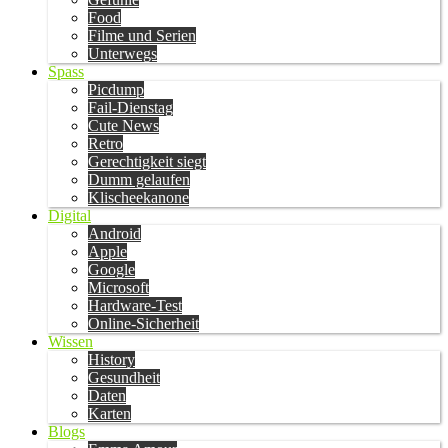
Food
Filme und Serien
Unterwegs
Spass
Picdump
Fail-Dienstag
Cute News
Retro
Gerechtigkeit siegt
Dumm gelaufen
Klischeekanone
Digital
Android
Apple
Google
Microsoft
Hardware-Test
Online-Sicherheit
Wissen
History
Gesundheit
Daten
Karten
Blogs