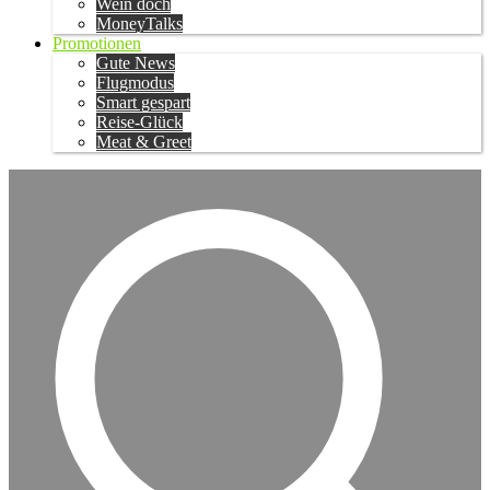
Wein doch
MoneyTalks
Promotionen
Gute News
Flugmodus
Smart gespart
Reise-Glück
Meat & Greet