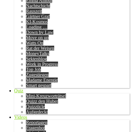
Emma Amour
Nachtschicht
Rauszeit
Gärtner Graf
KI-Kosmos
Loading …
Down by Law
Move on up
Watts On
Rat der Weisen
MoneyTalks
Sektenblog
Work in Progress
Top Job
Zugestiegen
Madame Energie
Smart gespart
Quiz
Mini-Kreuzworträtsel
Quizz den Huber
Quizzticle
Aufgedeckt
Videos
Reportagen
Fragenbot