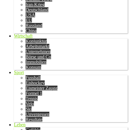
Iran-Krieg
Deutschland
USA
EU
Russland
China
Wirtschaft
Konjunktur
Arbeitsmarkt
Unternehmen
Börse und Co
Immobilien
Konsum
Sport
Fussball
Eishockey
Eismeister Zaugg
Formel 1
Tennis
Velo
Ski
Unvergessen
Resultate
Leben
Gefühle