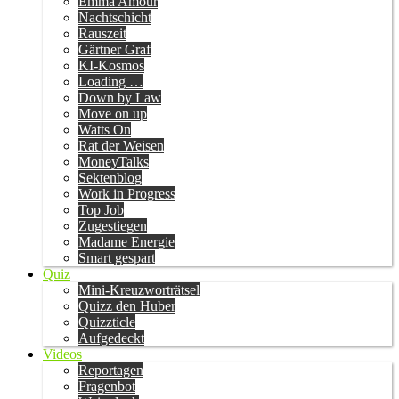
Emma Amour
Nachtschicht
Rauszeit
Gärtner Graf
KI-Kosmos
Loading …
Down by Law
Move on up
Watts On
Rat der Weisen
MoneyTalks
Sektenblog
Work in Progress
Top Job
Zugestiegen
Madame Energie
Smart gespart
Quiz
Mini-Kreuzworträtsel
Quizz den Huber
Quizzticle
Aufgedeckt
Videos
Reportagen
Fragenbot