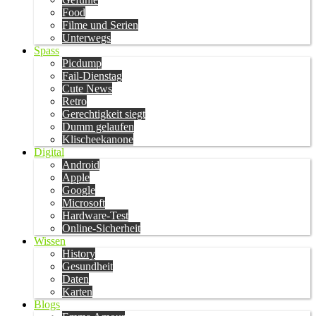
Food
Filme und Serien
Unterwegs
Spass
Picdump
Fail-Dienstag
Cute News
Retro
Gerechtigkeit siegt
Dumm gelaufen
Klischeekanone
Digital
Android
Apple
Google
Microsoft
Hardware-Test
Online-Sicherheit
Wissen
History
Gesundheit
Daten
Karten
Blogs