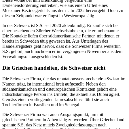
Diese wollte bei ihm offenkundig vergeblich eine
Darlehensforderung eintreiben, wie aus einem Urteil eines
Moskauer Bezirksgerichts aus dem Jahr 2022 hervorgeht. Doch zu
diesem Zeitpunkt war er längst in Westeuropa tätig.
In der Schweiz ist S.S. seit 2020 aktenkundig. Er kaufte sich bei
einer bestehenden Zürcher Wechselstube ein, die er umbenannte.
Die Kontakte liefen über südamerikanische Partner, mit denen er
bereits in Schweden tätig gewesen ist. Aus Unterlagen des
Handelsregisters geht hervor, dass die Schweizer Firma weiterhin
S.S. gehört, auch nachdem er im vergangenen November aus dem
Verwaltungsrat ausgeschieden ist.
Die Griechen handelten, die Schweizer nicht
Die Schweizer Firma, die das reputationsversprechende «Swiss» im
Namen trägt, ist international breit aufgestellt. Neben den
südamerikanischen und osteuropäischen Kontakten gehört eine
indischstämmige Person ins Umfeld, die aktuell aus Dubai agiert.
Gemäss einem vorliegenden Jahresabschluss führt sie auch
Tochterfirmen in Brasilien und im Senegal.
Die Schweizer Firma war auch Ausgangspunkt, um mit
griechischen Partnern in Athen tätig zu werden. Über Griechenland
spannte S.S. das Netz mittels Zweigniederlassungen nach