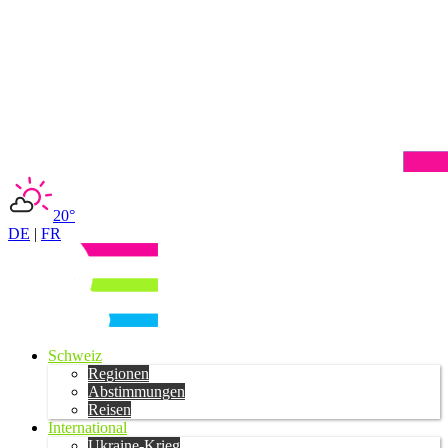
20°
DE
|
FR
Schweiz
Regionen
Abstimmungen
Reisen
International
Ukraine-Krieg