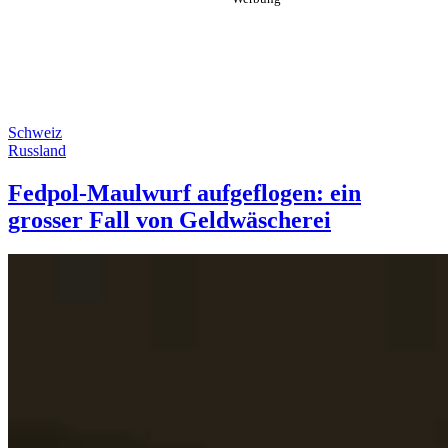
Schweiz
Russland
Fedpol-Maulwurf aufgeflogen: ein
grosser Fall von Geldwäscherei