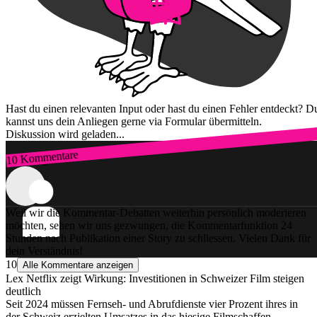
Hast du einen relevanten Input oder hast du einen Fehler entdeckt? D
kannst uns dein Anliegen gerne via Formular übermitteln.
Diskussion wird geladen...
10 Kommentare
Zum Login
Weil wir die Kommentar-Debatten weiterhin persönlich moderieren
möchten, sehen wir uns gezwungen, die Kommentarfunktion 24
Stunden nach Publikation einer Story zu schliessen. Vielen Dank für
dein Verständnis!
10
Alle Kommentare anzeigen
Lex Netflix zeigt Wirkung: Investitionen in Schweizer Film steigen
deutlich
Seit 2024 müssen Fernseh- und Abrufdienste vier Prozent ihres in
der Schweiz erzielten Umsatzes in das hiesige Filmschaffen