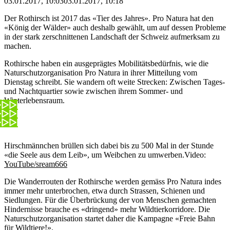
03.01.2017, 10:03
03.01.2017, 10:18
Der Rothirsch ist 2017 das «Tier des Jahres». Pro Natura hat den
«König der Wälder» auch deshalb gewählt, um auf dessen Probleme
in der stark zerschnittenen Landschaft der Schweiz aufmerksam zu
machen.
Rothirsche haben ein ausgeprägtes Mobilitätsbedürfnis, wie die
Naturschutzorganisation Pro Natura in ihrer Mitteilung vom
Dienstag schreibt. Sie wandern oft weite Strecken: Zwischen Tages-
und Nachtquartier sowie zwischen ihrem Sommer- und
Winterlebensraum.
Hirschmännchen brüllen sich dabei bis zu 500 Mal in der Stunde
«die Seele aus dem Leib», um Weibchen zu umwerben.
Video:
YouTube/sream666
Die Wanderrouten der Rothirsche werden gemäss Pro Natura indes
immer mehr unterbrochen, etwa durch Strassen, Schienen und
Siedlungen. Für die Überbrückung der von Menschen gemachten
Hindernisse brauche es «dringend» mehr Wildtierkorridore. Die
Naturschutzorganisation startet daher die Kampagne «Freie Bahn
für Wildtiere!».