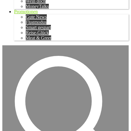
Wein doch
MoneyTalks
Promotionen
Gute News
Flugmodus
Smart gespart
Reise-Glück
Meat & Greet