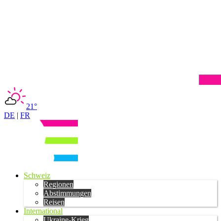
21°
DE
|
FR
Schweiz
Regionen
Abstimmungen
Reisen
International
Ukraine-Krieg