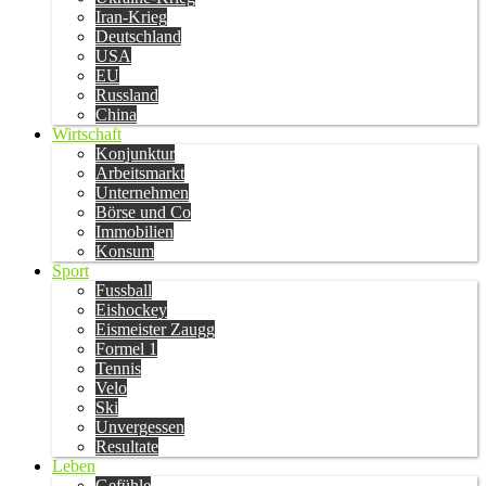
Iran-Krieg
Deutschland
USA
EU
Russland
China
Wirtschaft
Konjunktur
Arbeitsmarkt
Unternehmen
Börse und Co
Immobilien
Konsum
Sport
Fussball
Eishockey
Eismeister Zaugg
Formel 1
Tennis
Velo
Ski
Unvergessen
Resultate
Leben
Gefühle