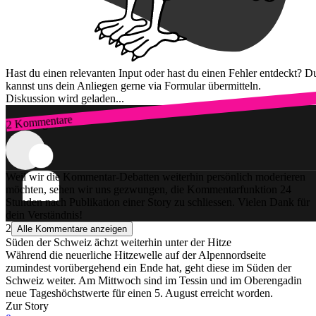
Hast du einen relevanten Input oder hast du einen Fehler entdeckt? D
kannst uns dein Anliegen gerne via Formular übermitteln.
Diskussion wird geladen...
2 Kommentare
Zum Login
Weil wir die Kommentar-Debatten weiterhin persönlich moderieren
möchten, sehen wir uns gezwungen, die Kommentarfunktion 24
Stunden nach Publikation einer Story zu schliessen. Vielen Dank für
dein Verständnis!
2
Alle Kommentare anzeigen
Süden der Schweiz ächzt weiterhin unter der Hitze
Während die neuerliche Hitzewelle auf der Alpennordseite
zumindest vorübergehend ein Ende hat, geht diese im Süden der
Schweiz weiter. Am Mittwoch sind im Tessin und im Oberengadin
neue Tageshöchstwerte für einen 5. August erreicht worden.
Zur Story