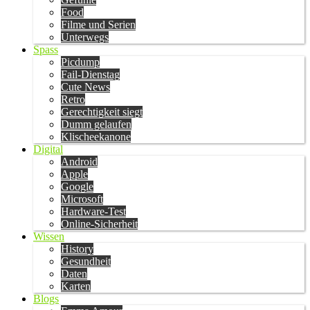
Food
Filme und Serien
Unterwegs
Spass
Picdump
Fail-Dienstag
Cute News
Retro
Gerechtigkeit siegt
Dumm gelaufen
Klischeekanone
Digital
Android
Apple
Google
Microsoft
Hardware-Test
Online-Sicherheit
Wissen
History
Gesundheit
Daten
Karten
Blogs