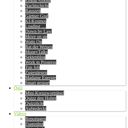
Emma Amour
Nachtschicht
Rauszeit
Gärtner Graf
KI-Kosmos
Loading …
Down by Law
Move on up
Watts On
Rat der Weisen
MoneyTalks
Sektenblog
Work in Progress
Top Job
Zugestiegen
Madame Energie
Smart gespart
Quiz
Mini-Kreuzworträtsel
Quizz den Huber
Quizzticle
Aufgedeckt
Videos
Reportagen
Fragenbot