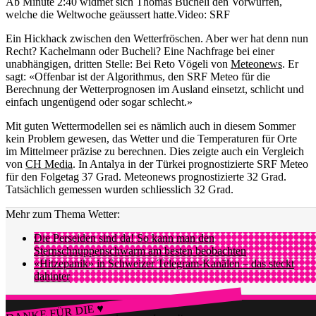
Ab Minute 2:40 widmet sich Thomas Bucheli den Vorwürfen,
welche die Weltwoche geäussert hatte.
Video: SRF
Ein Hickhack zwischen den Wetterfröschen. Aber wer hat denn nun
Recht? Kachelmann oder Bucheli? Eine Nachfrage bei einer
unabhängigen, dritten Stelle: Bei Reto Vögeli von
Meteonews
. Er
sagt: «Offenbar ist der Algorithmus, den SRF Meteo für die
Berechnung der Wetterprognosen im Ausland einsetzt, schlicht und
einfach ungenügend oder sogar schlecht.»
Mit guten Wettermodellen sei es nämlich auch in diesem Sommer
kein Problem gewesen, das Wetter und die Temperaturen für Orte
im Mittelmeer präzise zu berechnen. Dies zeigte auch ein Vergleich
von
CH Media
. In Antalya in der Türkei prognostizierte SRF Meteo
für den Folgetag 37 Grad. Meteonews prognostizierte 32 Grad.
Tatsächlich gemessen wurden schliesslich 32 Grad.
Mehr zum Thema Wetter:
Die Perseiden sind da! So kann man den
Sternschnuppenschwarm am besten beobachten
«Hitzepanik» in Schweizer Telegram-Kanälen – das steckt
dahinter
DANKE FÜR DIE ♥