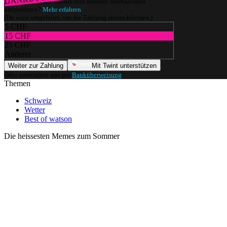
Würdest du gerne watson und unseren Journalismus
unterstützen?
Mehr erfahren
(Du wirst umgeleitet, um die Zahlung abzuschliessen.)
5 CHF
15 CHF
25 CHF
Anderer
Weiter zur Zahlung
Mit Twint unterstützen
Oder unterstütze uns per
Banküberweisung
.
Themen
Schweiz
Wetter
Best of watson
Die heissesten Memes zum Sommer