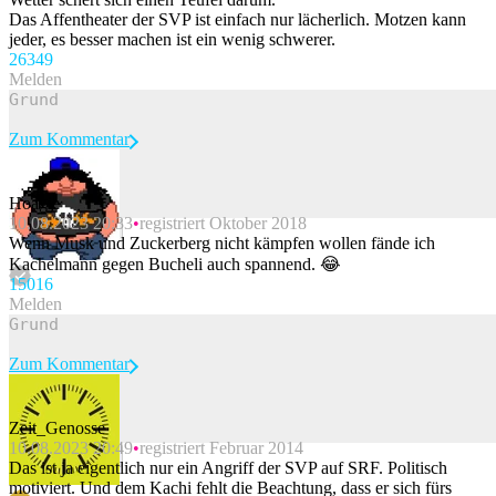
Das Affentheater der SVP ist einfach nur lächerlich. Motzen kann
jeder, es besser machen ist ein wenig schwerer.
263
49
Melden
Zum Kommentar
Hoagie
10.08.2023 20:33
registriert Oktober 2018
Beitrag melden
Wenn Musk und Zuckerberg nicht kämpfen wollen fände ich
Kachelmann gegen Bucheli auch spannend. 😂
150
16
Melden
Zum Kommentar
Zeit_Genosse
10.08.2023 20:49
registriert Februar 2014
Beitrag melden
Das ist ja eigentlich nur ein Angriff der SVP auf SRF. Politisch
motiviert. Und dem Kachi fehlt die Beachtung, dass er sich fürs