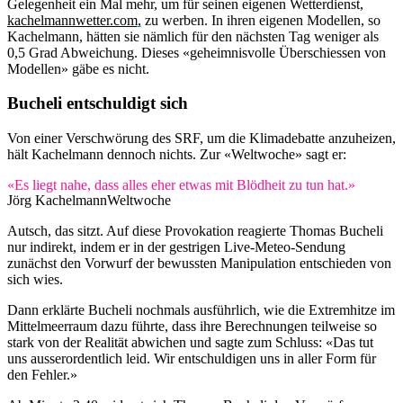
Gelegenheit ein Mal mehr, um für seinen eigenen Wetterdienst,
kachelmannwetter.com,
zu werben. In ihren eigenen Modellen, so
Kachelmann, hätten sie nämlich für den nächsten Tag weniger als
0,5 Grad Abweichung. Dieses «geheimnisvolle Überschiessen von
Modellen» gäbe es nicht.
Bucheli entschuldigt sich
Von einer Verschwörung des SRF, um die Klimadebatte anzuheizen,
hält Kachelmann dennoch nichts. Zur «Weltwoche» sagt er:
«Es liegt nahe, dass alles eher etwas mit Blödheit zu tun hat.»
Jörg Kachelmann
Weltwoche
Autsch, das sitzt. Auf diese Provokation reagierte Thomas Bucheli
nur indirekt, indem er in der gestrigen Live-Meteo-Sendung
zunächst den Vorwurf der bewussten Manipulation entschieden von
sich wies.
Dann erklärte Bucheli nochmals ausführlich, wie die Extremhitze im
Mittelmeerraum dazu führte, dass ihre Berechnungen teilweise so
stark von der Realität abwichen und sagte zum Schluss: «Das tut
uns ausserordentlich leid. Wir entschuldigen uns in aller Form für
den Fehler.»