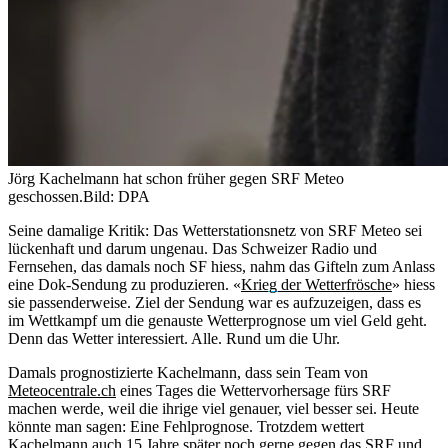
Jörg Kachelmann hat schon früher gegen SRF Meteo
geschossen.
Bild: DPA
Seine damalige Kritik: Das Wetterstationsnetz von SRF Meteo sei
lückenhaft und darum ungenau. Das Schweizer Radio und
Fernsehen, das damals noch SF hiess, nahm das Gifteln zum Anlass
eine Dok-Sendung zu produzieren. «
Krieg der Wetterfrösche
» hiess
sie passenderweise. Ziel der Sendung war es aufzuzeigen, dass es
im Wettkampf um die genauste Wetterprognose um viel Geld geht.
Denn das Wetter interessiert. Alle. Rund um die Uhr.
Damals prognostizierte Kachelmann, dass sein Team von
Meteocentrale.ch
eines Tages die Wettervorhersage fürs SRF
machen werde, weil die ihrige viel genauer, viel besser sei. Heute
könnte man sagen: Eine Fehlprognose. Trotzdem wettert
Kachelmann auch 15 Jahre später noch gerne gegen das SRF und