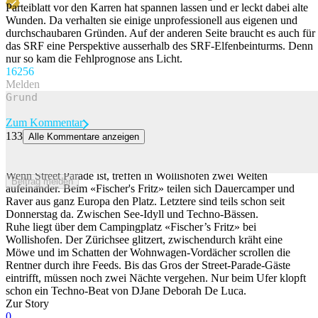
Parteiblatt vor den Karren hat spannen lassen und er leckt dabei alte
Wunden. Da verhalten sie einige unprofessionell aus eigenen und
durchschaubaren Gründen. Auf der anderen Seite braucht es auch für
das SRF eine Perspektive ausserhalb des SRF-Elfenbeinturms. Denn
nur so kam die Fehlprognose ans Licht.
162
56
Melden
Zum Kommentar
133
Alle Kommentare anzeigen
Absperrband und Flucht: So schützen sich Zürcher Camper vor den
Street-Parade-Massen
Wenn Street Parade ist, treffen in Wollishofen zwei Welten
Beitrag melden
aufeinander. Beim «Fischer's Fritz» teilen sich Dauercamper und
Raver aus ganz Europa den Platz. Letztere sind teils schon seit
Donnerstag da. Zwischen See-Idyll und Techno-Bässen.
Ruhe liegt über dem Campingplatz «Fischer’s Fritz» bei
Wollishofen. Der Zürichsee glitzert, zwischendurch kräht eine
Möwe und im Schatten der Wohnwagen-Vordächer scrollen die
Rentner durch ihre Feeds. Bis das Gros der Street-Parade-Gäste
eintrifft, müssen noch zwei Nächte vergehen. Nur beim Ufer klopft
schon ein Techno-Beat von DJane Deborah De Luca.
Zur Story
0