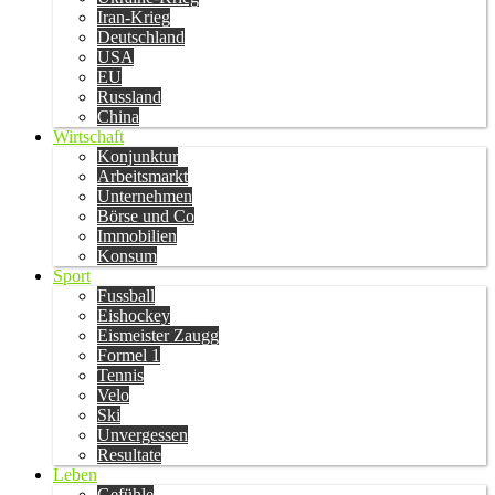
Iran-Krieg
Deutschland
USA
EU
Russland
China
Wirtschaft
Konjunktur
Arbeitsmarkt
Unternehmen
Börse und Co
Immobilien
Konsum
Sport
Fussball
Eishockey
Eismeister Zaugg
Formel 1
Tennis
Velo
Ski
Unvergessen
Resultate
Leben
Gefühle