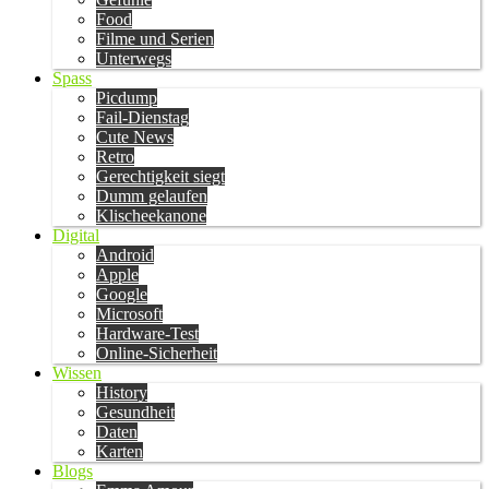
Food
Filme und Serien
Unterwegs
Spass
Picdump
Fail-Dienstag
Cute News
Retro
Gerechtigkeit siegt
Dumm gelaufen
Klischeekanone
Digital
Android
Apple
Google
Microsoft
Hardware-Test
Online-Sicherheit
Wissen
History
Gesundheit
Daten
Karten
Blogs