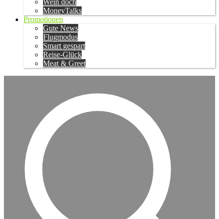
Wein doch
MoneyTalks
Promotionen
Gute News
Flugmodus
Smart gespart
Reise-Glück
Meat & Greet