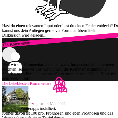
Hast du einen relevanten Input oder hast du einen Fehler entdeckt? D
kannst uns dein Anliegen gerne via Formular übermitteln.
Diskussion wird geladen...
133 Kommentare
Zum Login
Weil wir die Kommentar-Debatten weiterhin persönlich moderieren
möchten, sehen wir uns gezwungen, die Kommentarfunktion 24
Stunden nach Publikation einer Story zu schliessen. Vielen Dank für
dein Verständnis!
Die beliebtesten Kommentare
Bruno Dünnpfiff
10.08.2023 21:09
registriert Mai 2021
Ich habe 5 Wetterapps installiert.
Keines davon ist 100 pro. Prognosen sind eben Prognosen und das
Wetter schert sich einen Teufel darum.