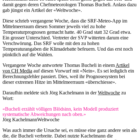
damit gegen deren Chefmeteorologen Thomas Bucheli. Anlass dazu
gab jüngst ein Artikel der «Weltwoche».
Diese schrieb vergangene Woche, dass die SRF-Meteo-App im
Mittelmeerraum diesen Sommer jeweils viel zu hohe
Temperaturprognosen gemacht hatte. 40 Grad statt 32 Grad etwa.
Ein grosser Unterschied. Vertreter der SVP witterten darum eine
Verschwörung. Das SRF wolle mit den zu hohen
Temperaturangaben die Klimadebatte befeuern. Und das erst noch
pünktlich auf die Wahlen.
Vergangene Woche antwortete Thomas Bucheli in einem
Artikel
von CH Media
auf diesen Vorwurf mit «Nein». Es sei lediglich ein
Berechnungsfehler passiert. Dies, weil ihr Prognosesystem bei
dieser extremen Hitze im Mittelmeerraum «überschiesse».
Daraufhin meldete sich Jörg Kachelmann in der
Weltwoche
zu
Wort:
«Bucheli erzählt völligen Blödsinn, kein Modell produziert
systematische Abweichungen nach oben.»
Jörg Kachelmann
Weltwoche
Was auch immer die Ursache sei, es müsse eine ganz andere sein als
die, die Bucheli verbreite. Dabei nutzte Kachelmann die