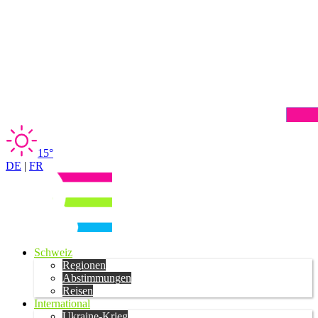
15°
DE
|
FR
Schweiz
Regionen
Abstimmungen
Reisen
International
Ukraine-Krieg