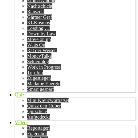
Emma Amour
Nachtschicht
Rauszeit
Gärtner Graf
KI-Kosmos
Loading …
Down by Law
Move on up
Watts On
Rat der Weisen
MoneyTalks
Sektenblog
Work in Progress
Top Job
Zugestiegen
Madame Energie
Smart gespart
Quiz
Mini-Kreuzworträtsel
Quizz den Huber
Quizzticle
Aufgedeckt
Videos
Reportagen
Fragenbot