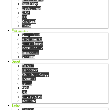
Iran-Krieg
Deutschland
USA
EU
Russland
China
Wirtschaft
Konjunktur
Arbeitsmarkt
Unternehmen
Börse und Co
Immobilien
Konsum
Sport
Fussball
Eishockey
Eismeister Zaugg
Formel 1
Tennis
Velo
Ski
Unvergessen
Resultate
Leben
Gefühle