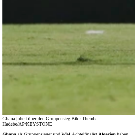
Ghana jubelt über den Gruppensieg.
Bild: Themba
Hadebe/AP/KEYSTONE
Ghana
als Gruppensieger und WM-Achtelfinalist
Algerien
haben