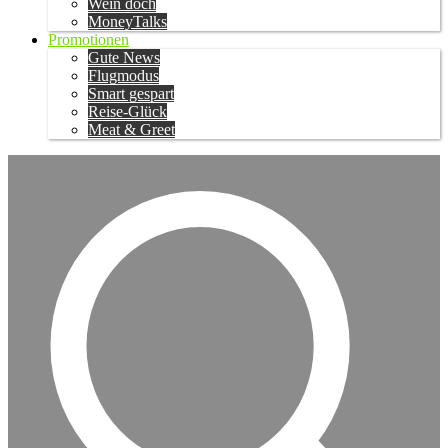
Wein doch
MoneyTalks
Promotionen
Gute News
Flugmodus
Smart gespart
Reise-Glück
Meat & Greet