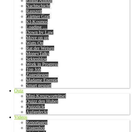
Emma Amour
Nachtschicht
Rauszeit
Gärtner Graf
KI-Kosmos
Loading …
Down by Law
Move on up
Watts On
Rat der Weisen
MoneyTalks
Sektenblog
Work in Progress
Top Job
Zugestiegen
Madame Energie
Smart gespart
Quiz
Mini-Kreuzworträtsel
Quizz den Huber
Quizzticle
Aufgedeckt
Videos
Reportagen
Fragenbot