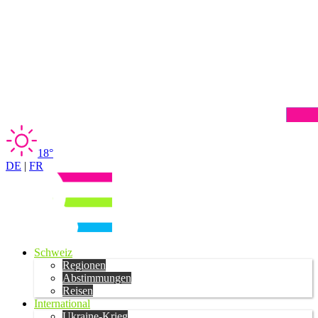
18°
DE
|
FR
Schweiz
Regionen
Abstimmungen
Reisen
International
Ukraine-Krieg