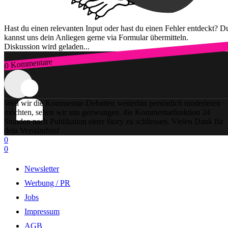
Hast du einen relevanten Input oder hast du einen Fehler entdeckt? D
kannst uns dein Anliegen gerne via Formular übermitteln.
Diskussion wird geladen...
0 Kommentare
Zum Login
Weil wir die Kommentar-Debatten weiterhin persönlich moderieren
möchten, sehen wir uns gezwungen, die Kommentarfunktion 24
Stunden nach Publikation einer Story zu schliessen. Vielen Dank für
dein Verständnis!
0
0
Newsletter
Werbung / PR
Jobs
Impressum
AGB