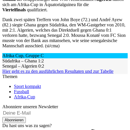
sich am Afrika-Cup in Äquatorialguinea für die
Viertelfinals
qualifiziert.
Dank zwei späten Treffern von John Boye (72.) und André Ayew
(82.) siegte Ghana gegen Südafrika, den WM-Gastgeber von 2010,
mit 2:1. Algerien, welches das Direktduell gegen Ghana 0:1
verloren hatte, bezwang Senegal 2:0. Moussa Konaté vom FC Sion
musste von der Bank aus mitansehen, wie seine senegalesische
Mannschaft ausschied. (si/cma)
Afrika Cup, Gruppe C
Südafrika – Ghana 1:2
Senegal – Algerien 0:2​
Hier geht es zu den ausführlichen Resultaten und zur Tabelle
Themen
Sport kompakt
Fussball
Afrika-Cup
Abonniere unseren Newsletter
Abonnieren
Du hast uns was zu sagen?