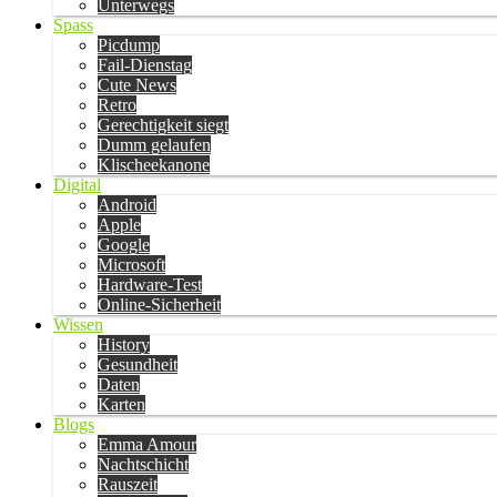
Unterwegs
Spass
Picdump
Fail-Dienstag
Cute News
Retro
Gerechtigkeit siegt
Dumm gelaufen
Klischeekanone
Digital
Android
Apple
Google
Microsoft
Hardware-Test
Online-Sicherheit
Wissen
History
Gesundheit
Daten
Karten
Blogs
Emma Amour
Nachtschicht
Rauszeit