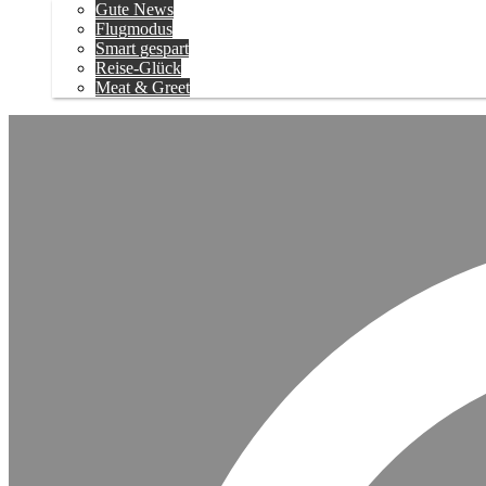
Gute News
Flugmodus
Smart gespart
Reise-Glück
Meat & Greet