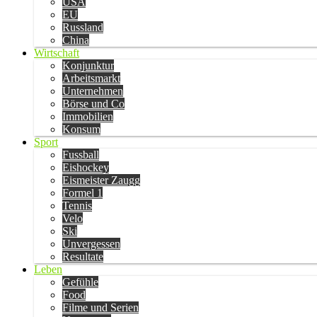
USA
EU
Russland
China
Wirtschaft
Konjunktur
Arbeitsmarkt
Unternehmen
Börse und Co
Immobilien
Konsum
Sport
Fussball
Eishockey
Eismeister Zaugg
Formel 1
Tennis
Velo
Ski
Unvergessen
Resultate
Leben
Gefühle
Food
Filme und Serien