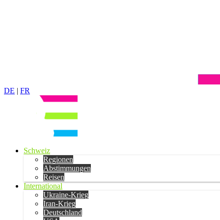
DE
|
FR
Schweiz
Regionen
Abstimmungen
Reisen
International
Ukraine-Krieg
Iran-Krieg
Deutschland