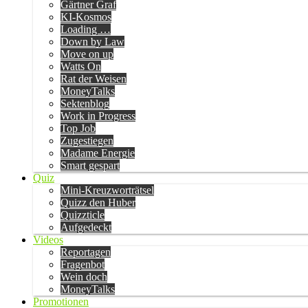
Gärtner Graf
KI-Kosmos
Loading …
Down by Law
Move on up
Watts On
Rat der Weisen
MoneyTalks
Sektenblog
Work in Progress
Top Job
Zugestiegen
Madame Energie
Smart gespart
Quiz
Mini-Kreuzworträtsel
Quizz den Huber
Quizzticle
Aufgedeckt
Videos
Reportagen
Fragenbot
Wein doch
MoneyTalks
Promotionen