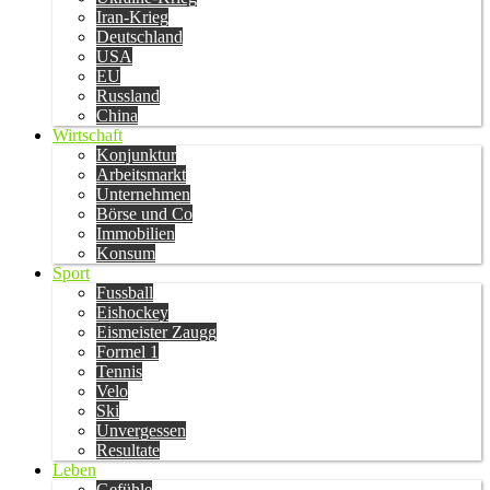
Iran-Krieg
Deutschland
USA
EU
Russland
China
Wirtschaft
Konjunktur
Arbeitsmarkt
Unternehmen
Börse und Co
Immobilien
Konsum
Sport
Fussball
Eishockey
Eismeister Zaugg
Formel 1
Tennis
Velo
Ski
Unvergessen
Resultate
Leben
Gefühle