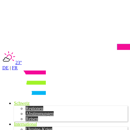
23°
DE
|
FR
Schweiz
Regionen
Abstimmungen
Reisen
International
Ukraine-Krieg