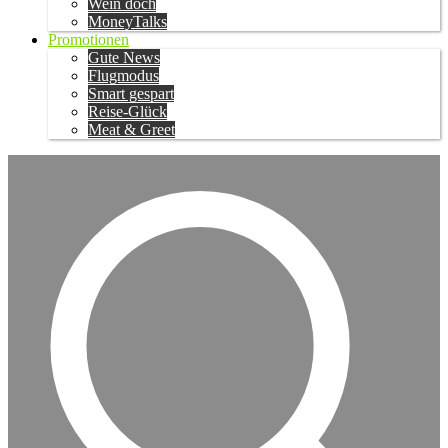
Wein doch
MoneyTalks
Promotionen
Gute News
Flugmodus
Smart gespart
Reise-Glück
Meat & Greet