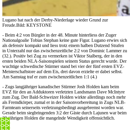
Lugano hat nach der Derby-Niederlage wieder Grund zur
Freude.
Bild: KEYSTONE
- Beim 4:2 von Bürgler in der 48. Minute hinterliess der Zuger
Nationalgoalie Tobias Stephan keine gute Figur. Lugano erwies sich
als defensiv kompakt und liess trotz einem halben Dutzend Strafen
in Unterzahl nur das zwischenzeitliche 2:2 von Dominic Lammer zu
(32.). Positiv bei Zug zu vermerken ist Viktor Stalberg, der in den
ersten beiden NLA-Saisonspielen seinem Status gerecht wurde. Der
wuchtige schwedische Stürmer stand bei vier der fünf ersten EVZ-
Meisterschaftstore auf dem Eis, drei davon erzielte er dabei selbst.
Am Samstag traf er zum zwischenzeitlichen 1:1 (4.)
- Zugs langjähriger kanadischer Stürmer Josh Holden kam beim
EVZ für den an Adduktoren verletzten Landsmann Dave McIntyre
zum Zug. Der Bald-Schweizer Holden wirkte allerdings noch mehr
als Fremdkörper, zumal er in der Saisonvorbereitung in Zugs NLB-
Farmteam seinerseits verletzungsbedingt ausgebremst worden war.
Gerade beim siegbringenden 3:2 der Gäste durch Lajunen war beim
39-jährigen Holden die mangelnde Wendigkeit offensichtlich.