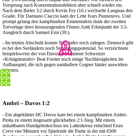
Vorsprung nach Konzentrationsfehlern aber schnell wieder ein.
Nach dem Bieler 3:2 durch Kevin Fey (16.) wechselte Langnau den
Goalie. Für Damiano Ciaccio kam der Lette Ivars Punnenovs. Und
prompt gelang den kampfstarken Emmentalern dank der zweiten
Torvorlage ihres herausragenden Finnen Antti Erkinjuntti der 3:3-
Ausgleich durch Samuel Erni (39.).
- Im letzten Abschnitt konnte Biel indes noch zulegen. Dennoch gibt
es bei den Seeländern noch Steigerungspotenzial. So verzeichnete
beispielsweise der von Davos gekommene Schweizer
«Königstransfer» Beat Forster noch einige Nachlässigkeiten im
Aufbauspiel, die sich gegen namhaftere Gegner fataler auswirken
könnten.
Ambri – Davos 1:2
- Ein abgeklärter HC Davos kam bei einem kampfstarken Ambri-
Piotta zu einem insgesamt glückhaften 2:1-Sieg. Mit einem
unhaltbaren Handgelenkschuss ins Lattenkreuz entschied Enzo
Corvi vier Minuten vor Spielende die Partie in der mit 6500