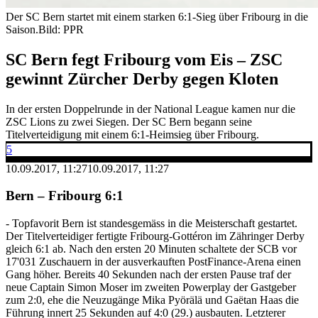
Der SC Bern startet mit einem starken 6:1-Sieg über Fribourg in die
Saison.
Bild: PPR
SC Bern fegt Fribourg vom Eis – ZSC
gewinnt Zürcher Derby gegen Kloten
In der ersten Doppelrunde in der National League kamen nur die
ZSC Lions zu zwei Siegen. Der SC Bern begann seine
Titelverteidigung mit einem 6:1-Heimsieg über Fribourg.
5
10.09.2017, 11:27
10.09.2017, 11:27
Bern – Fribourg 6:1
- Topfavorit Bern ist standesgemäss in die Meisterschaft gestartet.
Der Titelverteidiger fertigte Fribourg-Gottéron im Zähringer Derby
gleich 6:1 ab. Nach den ersten 20 Minuten schaltete der SCB vor
17'031 Zuschauern in der ausverkauften PostFinance-Arena einen
Gang höher. Bereits 40 Sekunden nach der ersten Pause traf der
neue Captain Simon Moser im zweiten Powerplay der Gastgeber
zum 2:0, ehe die Neuzugänge Mika Pyörälä und Gaëtan Haas die
Führung innert 25 Sekunden auf 4:0 (29.) ausbauten. Letzterer