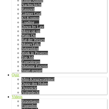
Emma Amour
Nachtschicht
Rauszeit
Gärtner Graf
KI-Kosmos
Loading …
Down by Law
Move on up
Watts On
Rat der Weisen
MoneyTalks
Sektenblog
Work in Progress
Top Job
Zugestiegen
Madame Energie
Smart gespart
Quiz
Mini-Kreuzworträtsel
Quizz den Huber
Quizzticle
Aufgedeckt
Videos
Reportagen
Fragenbot