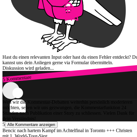
Hast du einen relevanten Input oder hast du einen Fehler entdeckt? D
kannst uns dein Anliegen gerne via Formular übermitteln.
Diskussion wird geladen...
5 Kommentare
Zum Login
Weil wir die Kommentar-Debatten weiterhin persönlich moderieren
möchten, sehen wir uns gezwungen, die Kommentarfunktion 24
Stunden nach Publikation einer Story zu schliessen. Vielen Dank für
dein Verständnis!
5
Alle Kommentare anzeigen
Bencic nach hartem Kampf im Achtelfinal in Toronto +++ Christen
mit 1. World-Tour-Sieg