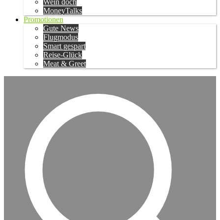
Wein doch
MoneyTalks
Promotionen
Gute News
Flugmodus
Smart gespart
Reise-Glück
Meat & Greet