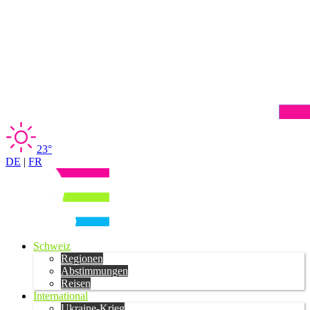
23°
DE
|
FR
Schweiz
Regionen
Abstimmungen
Reisen
International
Ukraine-Krieg