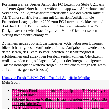
Portmann war als Spieler Junior des FC Luzern bis Stufe U21. Als
studierter Sportlehrer habe er während knapp zwei Jahrzehnten auf
Sekundar- und Gymnasialstufe unterrichtet, wie der Verein mitteilt.
Als Trainer schaffte Portmann mit Cham den Aufstieg in die
Promotion League, ehe er 2020 zum FC Luzern zurückkehrte und
dort die U15-, U19- und zuletzt U17-Junioren betreute. Der 49-
jährige Luzerner wird Nachfolger von Mario Frick, der seinen
Vertrag nicht mehr verlängerte.
Zu seinem neuen Job sagt der Luzerner: «Als gebürtiger Luzerner
blicke ich mit grosser Vorfreude auf diese Aufgabe. Ich werde alles
daran setzen, das Team so vorzubereiten, dass wir möglichst
erfolgreichen und attraktiven Fussball zeigen können. Gleichzeitig
wollen wir den eingeschlagenen Weg mit der Integration eigener
Talente konsequent weiterverfolgen und mit einem hungrigen Team
auf den Platz gehen.» (riz/sda)
Kurz vor Fussball-WM: Zehn Tote bei Angriff in Mexiko
Mehr Sport:
Effizientes Finnland mit einem Doppelpack – Titelverteidiger
USA geht unter
Fribourg hat einen Wallmark-Ersatz gefunden +++ Diaz bleibt
noch ein Jahr in Zug
«Vo Hoppers, für Hoppers»: GC-Fans möchten den eigenen