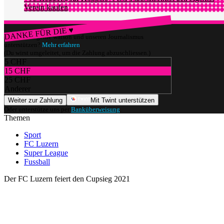
Verein kaufen
DANKE FÜR DIE ♥
Würdest du gerne watson und unseren Journalismus
unterstützen?
Mehr erfahren
(Du wirst umgeleitet, um die Zahlung abzuschliessen.)
5 CHF
15 CHF
25 CHF
Anderer
Weiter zur Zahlung
Mit Twint unterstützen
Oder unterstütze uns per
Banküberweisung
.
Themen
Sport
FC Luzern
Super League
Fussball
Der FC Luzern feiert den Cupsieg 2021