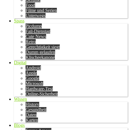
Food
Filme und Serien
Unterwegs
Spass
Picdump
Fail-Dienstag
Cute News
Retro
Gerechtigkeit siegt
Dumm gelaufen
Klischeekanone
Digital
Android
Apple
Google
Microsoft
Hardware-Test
Online-Sicherheit
Wissen
History
Gesundheit
Daten
Karten
Blogs