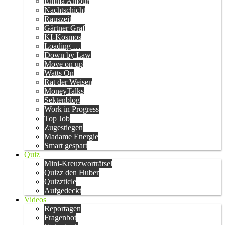
Emma Amour
Nachtschicht
Rauszeit
Gärtner Graf
KI-Kosmos
Loading …
Down by Law
Move on up
Watts On
Rat der Weisen
MoneyTalks
Sektenblog
Work in Progress
Top Job
Zugestiegen
Madame Energie
Smart gespart
Quiz
Mini-Kreuzworträtsel
Quizz den Huber
Quizzticle
Aufgedeckt
Videos
Reportagen
Fragenbot