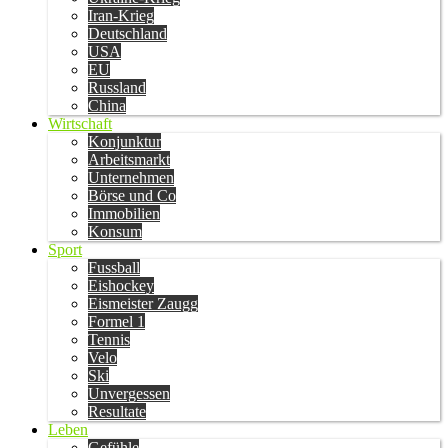
Iran-Krieg
Deutschland
USA
EU
Russland
China
Wirtschaft
Konjunktur
Arbeitsmarkt
Unternehmen
Börse und Co
Immobilien
Konsum
Sport
Fussball
Eishockey
Eismeister Zaugg
Formel 1
Tennis
Velo
Ski
Unvergessen
Resultate
Leben
Gefühle