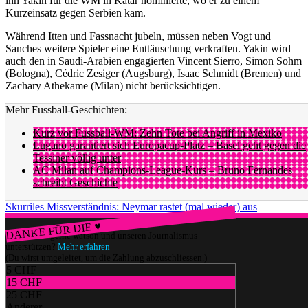
ihn Yakin für die WM in Katar nominierte, wo er zu einem
Kurzeinsatz gegen Serbien kam.
Während Itten und Fassnacht jubeln, müssen neben Vogt und
Sanches weitere Spieler eine Enttäuschung verkraften. Yakin wird
auch den in Saudi-Arabien engagierten Vincent Sierro, Simon Sohm
(Bologna), Cédric Zesiger (Augsburg), Isaac Schmidt (Bremen) und
Zachary Athekame (Milan) nicht berücksichtigen.
Mehr Fussball-Geschichten:
Kurz vor Fussball-WM: Zehn Tote bei Angriff in Mexiko
Lugano garantiert sich Europacup-Platz – Basel geht gegen die
Tessiner völlig unter
AC Milan auf Champions-League-Kurs – Bruno Fernandes
schreibt Geschichte
Skurriles Missverständnis: Neymar rastet (mal wieder) aus
DANKE FÜR DIE ♥
Würdest du gerne watson und unseren Journalismus
unterstützen?
Mehr erfahren
(Du wirst umgeleitet, um die Zahlung abzuschliessen.)
5 CHF
15 CHF
25 CHF
Anderer