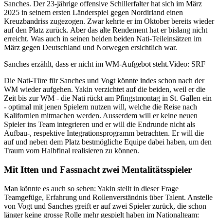
Sanches. Der 23-jährige offensive Schillerfalter hat sich im März
2025 in seinem ersten Länderspiel gegen Nordirland einen
Kreuzbandriss zugezogen. Zwar kehrte er im Oktober bereits wieder
auf den Platz zurück. Aber das alte Rendement hat er bislang nicht
erreicht. Was auch in seinen beiden beiden Nati-Teileinsätzen im
März gegen Deutschland und Norwegen ersichtlich war.
Sanches erzählt, dass er nicht im WM-Aufgebot steht.
Video: SRF
Die Nati-Türe für Sanches und Vogt könnte indes schon nach der
WM wieder aufgehen. Yakin verzichtet auf die beiden, weil er die
Zeit bis zur WM - die Nati rückt am Pfingstmontag in St. Gallen ein
- optimal mit jenen Spielern nutzen will, welche die Reise nach
Kalifornien mitmachen werden. Ausserdem will er keine neuen
Spieler ins Team integrieren und er will die Endrunde nicht als
Aufbau-, respektive Integrationsprogramm betrachten. Er will die
auf und neben dem Platz bestmögliche Equipe dabei haben, um den
Traum vom Halbfinal realisieren zu können.
Mit Itten und Fassnacht zwei Mentalitätsspieler
Man könnte es auch so sehen: Yakin stellt in dieser Frage
Teamgefüge, Erfahrung und Rollenverständnis über Talent. Anstelle
von Vogt und Sanches greift er auf zwei Spieler zurück, die schon
länger keine grosse Rolle mehr gespielt haben im Nationalteam: