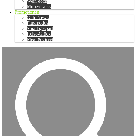
Wein doch
MoneyTalks
Promotionen
Gute News
Flugmodus
Smart gespart
Reise-Glück
Meat & Greet