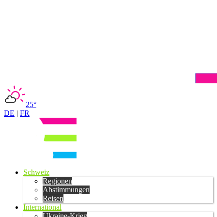
25°
DE
|
FR
Schweiz
Regionen
Abstimmungen
Reisen
International
Ukraine-Krieg