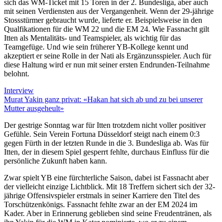
sich das WM-Ticket mit 15 Toren in der 2. Bundesliga, aber auch
mit seinen Verdiensten aus der Vergangenheit. Wenn der 29-jährige
Stossstürmer gebraucht wurde, lieferte er. Beispielsweise in den
Qualfikationen für die WM 22 und die EM 24. Wie Fassnacht gilt
Itten als Mentalitäts- und Teamspieler, als wichtig für das
Teamgefüge. Und wie sein früherer YB-Kollege kennt und
akzeptiert er seine Rolle in der Nati als Ergänzunsspieler. Auch für
diese Haltung wird er nun mit seiner ersten Endrunden-Teilnahme
belohnt.
Interview
Murat Yakin ganz privat: «Hakan hat sich ab und zu bei unserer
Mutter ausgeheult»
Der gestrige Sonntag war für Itten trotzdem nicht voller positiver
Gefühle. Sein Verein Fortuna Düsseldorf steigt nach einem 0:3
gegen Fürth in der letzten Runde in die 3. Bundesliga ab. Was für
Itten, der in diesem Spiel gesperrt fehlte, durchaus Einfluss für die
persönliche Zukunft haben kann.
Zwar spielt YB eine fürchterliche Saison, dabei ist Fassnacht aber
der vielleicht einzige Lichtblick. Mit 18 Treffern sichert sich der 32-
jährige Offensivspieler erstmals in seiner Karriere den Titel des
Torschützenkönigs. Fassnacht fehlte zwar an der EM 2024 im
Kader. Aber in Erinnerung geblieben sind seine Freudentränen, als