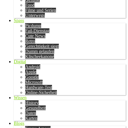
Food
Filme und Serien
Unterwegs
Spass
Picdump
Fail-Dienstag
Cute News
Retro
Gerechtigkeit siegt
Dumm gelaufen
Klischeekanone
Digital
Android
Apple
Google
Microsoft
Hardware-Test
Online-Sicherheit
Wissen
History
Gesundheit
Daten
Karten
Blogs