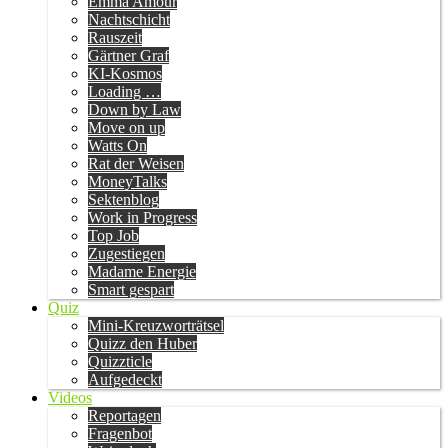
Emma Amour
Nachtschicht
Rauszeit
Gärtner Graf
KI-Kosmos
Loading …
Down by Law
Move on up
Watts On
Rat der Weisen
MoneyTalks
Sektenblog
Work in Progress
Top Job
Zugestiegen
Madame Energie
Smart gespart
Quiz
Mini-Kreuzworträtsel
Quizz den Huber
Quizzticle
Aufgedeckt
Videos
Reportagen
Fragenbot