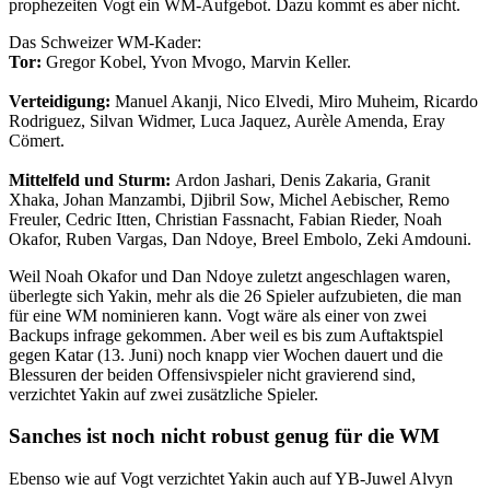
prophezeiten Vogt ein WM-Aufgebot. Dazu kommt es aber nicht.
Das Schweizer WM-Kader:
Tor:
Gregor Kobel, Yvon Mvogo, Marvin Keller.
Verteidigung:
Manuel Akanji, Nico Elvedi, Miro Muheim, Ricardo
Rodriguez, Silvan Widmer, Luca Jaquez, Aurèle Amenda, Eray
Cömert.
Mittelfeld und Sturm:
Ardon Jashari, Denis Zakaria, Granit
Xhaka, Johan Manzambi, Djibril Sow, Michel Aebischer, Remo
Freuler, Cedric Itten, Christian Fassnacht, Fabian Rieder, Noah
Okafor, Ruben Vargas, Dan Ndoye, Breel Embolo, Zeki Amdouni.
Weil Noah Okafor und Dan Ndoye zuletzt angeschlagen waren,
überlegte sich Yakin, mehr als die 26 Spieler aufzubieten, die man
für eine WM nominieren kann. Vogt wäre als einer von zwei
Backups infrage gekommen. Aber weil es bis zum Auftaktspiel
gegen Katar (13. Juni) noch knapp vier Wochen dauert und die
Blessuren der beiden Offensivspieler nicht gravierend sind,
verzichtet Yakin auf zwei zusätzliche Spieler.
Sanches ist noch nicht robust genug für die WM
Ebenso wie auf Vogt verzichtet Yakin auch auf YB-Juwel Alvyn