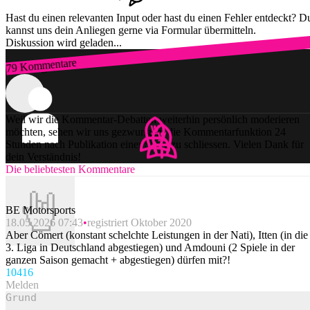
Hast du einen relevanten Input oder hast du einen Fehler entdeckt? D
kannst uns dein Anliegen gerne via Formular übermitteln.
Diskussion wird geladen...
79 Kommentare
Zum Login
Weil wir die Kommentar-Debatten weiterhin persönlich moderieren
möchten, sehen wir uns gezwungen, die Kommentarfunktion 24
Stunden nach Publikation einer Story zu schliessen. Vielen Dank für
dein Verständnis!
Die beliebtesten Kommentare
BE Motorsports
18.05.2026 07:43
registriert Oktober 2020
Aber Cömert (konstant schelchte Leistungen in der Nati), Itten (in die
3. Liga in Deutschland abgestiegen) und Amdouni (2 Spiele in der
ganzen Saison gemacht + abgestiegen) dürfen mit?!
104
16
Melden