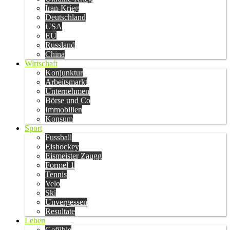
Iran-Krieg
Deutschland
USA
EU
Russland
China
Wirtschaft
Konjunktur
Arbeitsmarkt
Unternehmen
Börse und Co
Immobilien
Konsum
Sport
Fussball
Eishockey
Eismeister Zaugg
Formel 1
Tennis
Velo
Ski
Unvergessen
Resultate
Leben
Gefühle