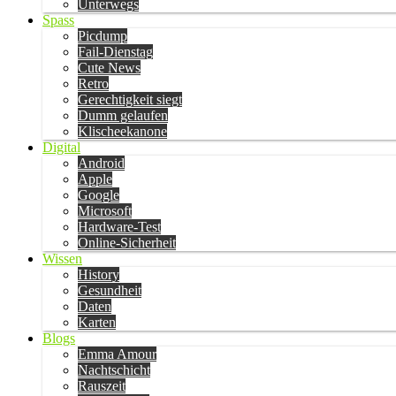
Unterwegs
Spass
Picdump
Fail-Dienstag
Cute News
Retro
Gerechtigkeit siegt
Dumm gelaufen
Klischeekanone
Digital
Android
Apple
Google
Microsoft
Hardware-Test
Online-Sicherheit
Wissen
History
Gesundheit
Daten
Karten
Blogs
Emma Amour
Nachtschicht
Rauszeit