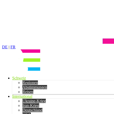
DE
|
FR
Schweiz
Regionen
Abstimmungen
Reisen
International
Ukraine-Krieg
Iran-Krieg
Deutschland