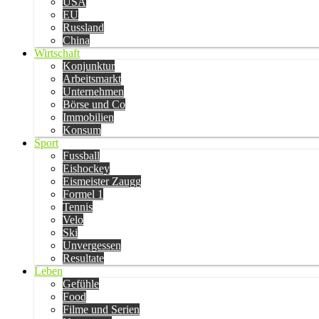
USA
EU
Russland
China
Wirtschaft
Konjunktur
Arbeitsmarkt
Unternehmen
Börse und Co
Immobilien
Konsum
Sport
Fussball
Eishockey
Eismeister Zaugg
Formel 1
Tennis
Velo
Ski
Unvergessen
Resultate
Leben
Gefühle
Food
Filme und Serien