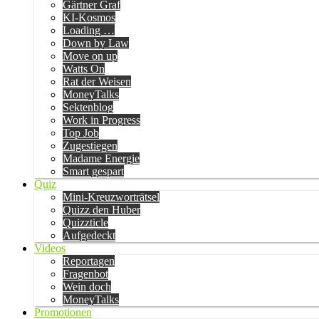
Gärtner Graf
KI-Kosmos
Loading …
Down by Law
Move on up
Watts On
Rat der Weisen
MoneyTalks
Sektenblog
Work in Progress
Top Job
Zugestiegen
Madame Energie
Smart gespart
Quiz
Mini-Kreuzworträtsel
Quizz den Huber
Quizzticle
Aufgedeckt
Videos
Reportagen
Fragenbot
Wein doch
MoneyTalks
Promotionen