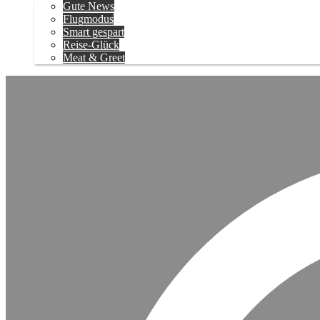
Gute News
Flugmodus
Smart gespart
Reise-Glück
Meat & Greet