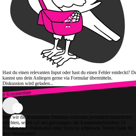
Hast du einen relevanten Input oder hast du einen Fehler entdeckt? D
kannst uns dein Anliegen gerne via Formular übermitteln.
Diskussion wird geladen...
0 Kommentare
Zum Login
Weil wir die Kommentar-Debatten weiterhin persönlich moderieren
möchten, sehen wir uns gezwungen, die Kommentarfunktion 24
Stunden nach Publikation einer Story zu schliessen. Vielen Dank für
dein Verständnis!