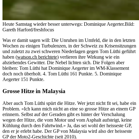
Heute Samstag wieder besser unterwegs: Dominique Aegerter.
Bild:
Gareth Harford/freshfocus
Was er damit sagen will: Die Unruhen im Umfeld, die in den letzten
Wochen zu einigen Turbulenzen, in der Schweiz zu Krisensitzungen
und zuletzt zu zwei schweren Niederlagen gegen Tom Lüthi geführt
haben (
watson.ch berichtete
) verlieren ihre Wirkung wie ein
abziehendes Gewitter. Die Nebel lichten sich. Die Folgen aber
bleiben: Tom Lüthi hat Dominique Aegerter im WM-Klassement
doch noch überholt. 4. Tom Lüthi 161 Punkte. 5. Dominique
Aegerter 151 Punkte.
Grosse Hitze in Malaysia
Aber auch Tom Lüthi spürt die Hitze. Wer jetzt nicht fit sei, habe ein
Problem. «Ich kann mich nicht an eine so grosse Hitze an einem GP
erinnern. Selbst auf der Geraden gibt es hinter der Verschalung
wegen der Hitze, die vom Motor und vom Asphalt aufsteigt, keine
Kühlung durch den Fahrtwind.» Ja, das sei wohl der heisseste GP,
den er je erlebt habe. Der GP von Malaysia wird also der heisseste
GP der Moto2-Geschichte (seit 2010).