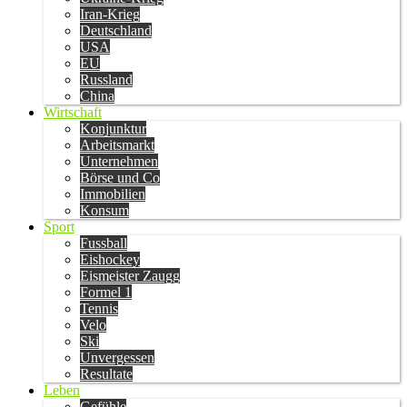
Iran-Krieg
Deutschland
USA
EU
Russland
China
Wirtschaft
Konjunktur
Arbeitsmarkt
Unternehmen
Börse und Co
Immobilien
Konsum
Sport
Fussball
Eishockey
Eismeister Zaugg
Formel 1
Tennis
Velo
Ski
Unvergessen
Resultate
Leben
Gefühle