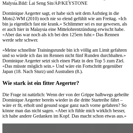
Malysia.
Bild: Lai Seng Sin/AP/KEYSTONE
Dominique Aegerter sagt, er habe sich seit dem Aufstieg in die
Moto2-WM (2010) noch nie so elend gefühlt wie am Freitag. «Ich
bin ja eigentlich fast nie krank.» Schlimmer sei es nur gewesen, als
er auch hier in Malaysia eine Mittelohrentzündung erwischt habe.
«Aber das war noch als ich bei den 125ern fuhr.» Das Rennen
werde sehr schwer.
«Meine schnellste Trainingsrunde bin ich völlig am Limit gefahren
und so würde ich das im Rennen nicht fünf Runden durchhalten.»
Dominique Aegerter setzt sich einen Platz in den Top 5 zum Ziel.
«Das müsste möglich sein.» Und wäre ein Fortschritt gegenüber
Japan (18. Nach Sturz) und Australien (8.).
Wie stark ist ein fitter Aegerter?
Die Frage ist natürlich: Wenn der von der Grippe halbwegs geheilte
Dominique Aegerter bereits wieder in die dritte Startreihe fährt –
wäre er fit, erholt und gesund sogar ganz nach vorne gefahren? So
könne man das nicht sagen. «Aber ich fühle mich wirklich besser,
ich habe andere Gedanken im Kopf. Das macht schon etwas aus.»