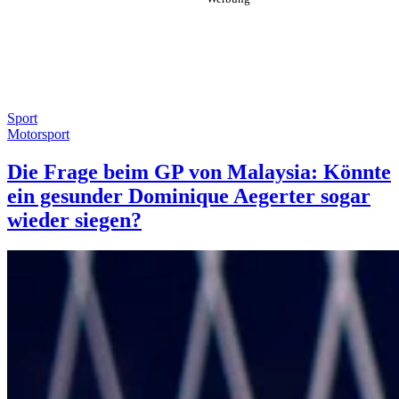
Sport
Motorsport
Die Frage beim GP von Malaysia: Könnte
ein gesunder Dominique Aegerter sogar
wieder siegen?