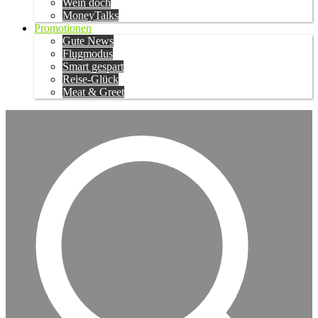
Wein doch
MoneyTalks
Promotionen
Gute News
Flugmodus
Smart gespart
Reise-Glück
Meat & Greet