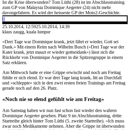
Ist die Krise überwunden? Tom Lüthi (28) ist im Abschlusstraining
zum GP von Malaysia Dominique Aegerter (24) nicht mehr
davongefahren. Es wird der heisseste GP der Moto2-Geschichte.
0
25.10.2014, 12:59
25.10.2014, 14:39
klaus zaugg, kuala lumpur
«Drei Tage war Dominique krank, jetzt fährt er wieder, Gott sei
Dank.» Mit einem Reim nach Wilhelm Busch («Drei Tage war der
Kater krank, jetzt mauzt er wieder gottseidank») lässt sich die
Rückkehr von Dominique Aegerter in die Spitzengruppe in einem
Satz erklären.
Am Mittwoch hatte er eine Grippe erwischt und noch am Freitag
fühlte er sich elend. Er war drei Tage lang krank, litt an Durchfall
und «schleppte» sich in den zwei ersten freien Trainings am Freitag
gerade noch auf den 26. Platz.
«Noch nie so elend gefühlt wie am Freitag»
Am Samstag haben wir nun fast schon fast wieder den wahren
Dominique Aegerter gesehen. Platz 9 im Abschlusstraining, dritte
Startreihe gleich hinter Tom Lüthi (5. zweite Startreihe). «Ich muss
zwar noch Medikamente nehmen. Aber die Grippe ist überwunden