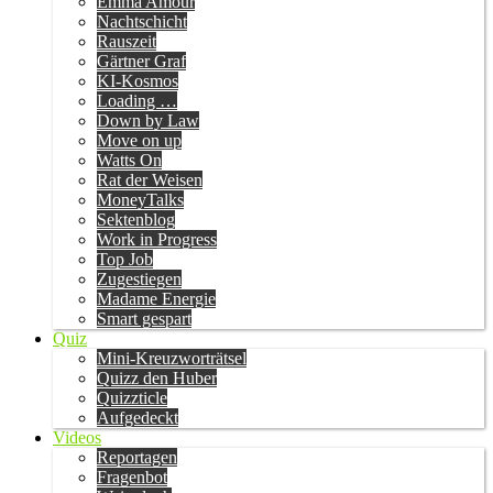
Emma Amour
Nachtschicht
Rauszeit
Gärtner Graf
KI-Kosmos
Loading …
Down by Law
Move on up
Watts On
Rat der Weisen
MoneyTalks
Sektenblog
Work in Progress
Top Job
Zugestiegen
Madame Energie
Smart gespart
Quiz
Mini-Kreuzworträtsel
Quizz den Huber
Quizzticle
Aufgedeckt
Videos
Reportagen
Fragenbot