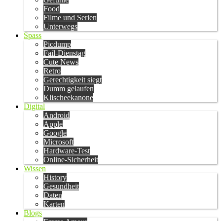
Food
Filme und Serien
Unterwegs
Spass
Picdump
Fail-Dienstag
Cute News
Retro
Gerechtigkeit siegt
Dumm gelaufen
Klischeekanone
Digital
Android
Apple
Google
Microsoft
Hardware-Test
Online-Sicherheit
Wissen
History
Gesundheit
Daten
Karten
Blogs