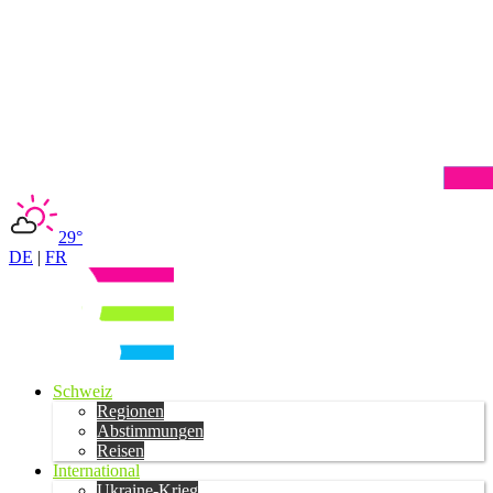
29°
DE
|
FR
Schweiz
Regionen
Abstimmungen
Reisen
International
Ukraine-Krieg