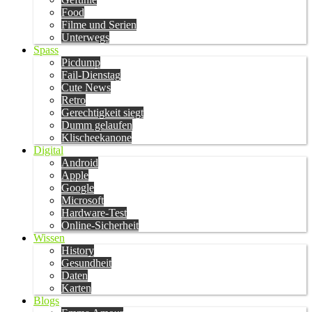
Food
Filme und Serien
Unterwegs
Spass
Picdump
Fail-Dienstag
Cute News
Retro
Gerechtigkeit siegt
Dumm gelaufen
Klischeekanone
Digital
Android
Apple
Google
Microsoft
Hardware-Test
Online-Sicherheit
Wissen
History
Gesundheit
Daten
Karten
Blogs