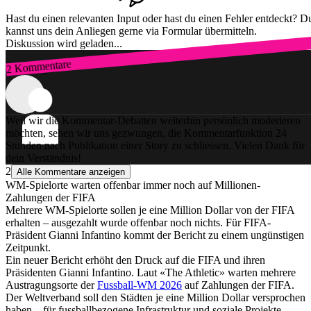
Hast du einen relevanten Input oder hast du einen Fehler entdeckt? D
kannst uns dein Anliegen gerne via Formular übermitteln.
Diskussion wird geladen...
2 Kommentare
Zum Login
Weil wir die Kommentar-Debatten weiterhin persönlich moderieren
möchten, sehen wir uns gezwungen, die Kommentarfunktion 24
Stunden nach Publikation einer Story zu schliessen. Vielen Dank für
dein Verständnis!
2
Alle Kommentare anzeigen
WM-Spielorte warten offenbar immer noch auf Millionen-
Zahlungen der FIFA
Mehrere WM-Spielorte sollen je eine Million Dollar von der FIFA
erhalten – ausgezahlt wurde offenbar noch nichts. Für FIFA-
Präsident Gianni Infantino kommt der Bericht zu einem ungünstigen
Zeitpunkt.
Ein neuer Bericht erhöht den Druck auf die FIFA und ihren
Präsidenten Gianni Infantino. Laut «The Athletic» warten mehrere
Austragungsorte der
Fussball-WM 2026
auf Zahlungen der FIFA.
Der Weltverband soll den Städten je eine Million Dollar versprochen
haben – für fussballbezogene Infrastruktur und soziale Projekte.