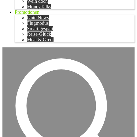
Wein doch
MoneyTalks
Promotionen
Gute News
Flugmodus
Smart gespart
Reise-Glück
Meat & Greet