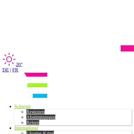
20°
DE
|
FR
Schweiz
Regionen
Abstimmungen
Reisen
International
Ukraine-Krieg