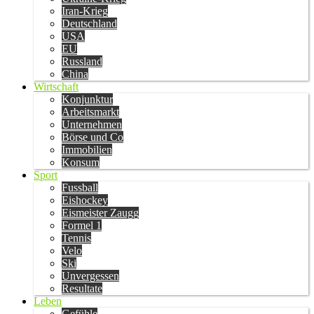
Iran-Krieg
Deutschland
USA
EU
Russland
China
Wirtschaft
Konjunktur
Arbeitsmarkt
Unternehmen
Börse und Co
Immobilien
Konsum
Sport
Fussball
Eishockey
Eismeister Zaugg
Formel 1
Tennis
Velo
Ski
Unvergessen
Resultate
Leben
Gefühle