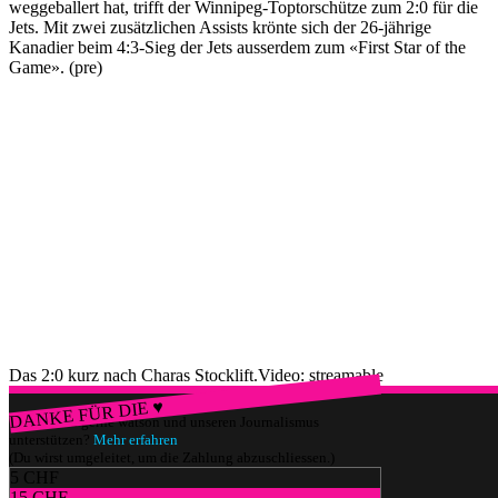
weggeballert hat, trifft der Winnipeg-Toptorschütze zum 2:0 für die
Jets. Mit zwei zusätzlichen Assists krönte sich der 26-jährige
Kanadier beim 4:3-Sieg der Jets ausserdem zum «First Star of the
Game». (pre)
Das 2:0 kurz nach Charas Stocklift.
Video: streamable
DANKE FÜR DIE ♥
Würdest du gerne watson und unseren Journalismus
unterstützen?
Mehr erfahren
(Du wirst umgeleitet, um die Zahlung abzuschliessen.)
5 CHF
15 CHF