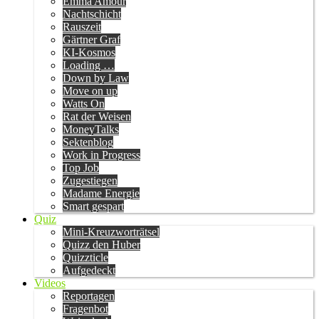
Emma Amour
Nachtschicht
Rauszeit
Gärtner Graf
KI-Kosmos
Loading …
Down by Law
Move on up
Watts On
Rat der Weisen
MoneyTalks
Sektenblog
Work in Progress
Top Job
Zugestiegen
Madame Energie
Smart gespart
Quiz
Mini-Kreuzworträtsel
Quizz den Huber
Quizzticle
Aufgedeckt
Videos
Reportagen
Fragenbot