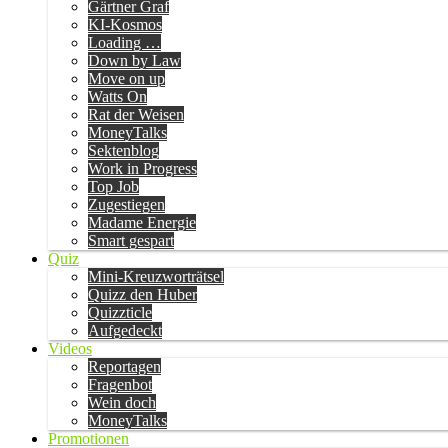
Gärtner Graf
KI-Kosmos
Loading …
Down by Law
Move on up
Watts On
Rat der Weisen
MoneyTalks
Sektenblog
Work in Progress
Top Job
Zugestiegen
Madame Energie
Smart gespart
Quiz
Mini-Kreuzworträtsel
Quizz den Huber
Quizzticle
Aufgedeckt
Videos
Reportagen
Fragenbot
Wein doch
MoneyTalks
Promotionen