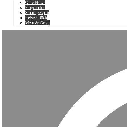
Gute News
Flugmodus
Smart gespart
Reise-Glück
Meat & Greet