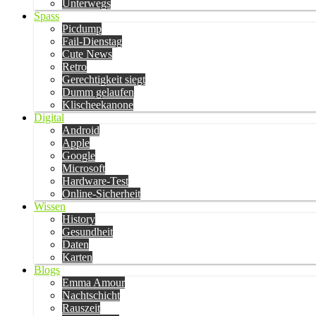
Unterwegs
Spass
Picdump
Fail-Dienstag
Cute News
Retro
Gerechtigkeit siegt
Dumm gelaufen
Klischeekanone
Digital
Android
Apple
Google
Microsoft
Hardware-Test
Online-Sicherheit
Wissen
History
Gesundheit
Daten
Karten
Blogs
Emma Amour
Nachtschicht
Rauszeit