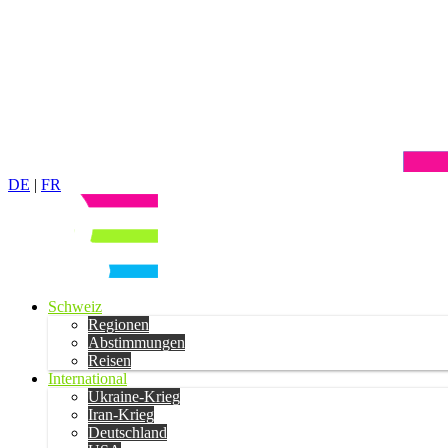
DE
|
FR
Schweiz
Regionen
Abstimmungen
Reisen
International
Ukraine-Krieg
Iran-Krieg
Deutschland