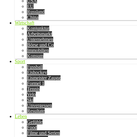
USA
EU
Russland
China
Wirtschaft
Konjunktur
Arbeitsmarkt
Unternehmen
Börse und Co
Immobilien
Konsum
Sport
Fussball
Eishockey
Eismeister Zaugg
Formel 1
Tennis
Velo
Ski
Unvergessen
Resultate
Leben
Gefühle
Food
Filme und Serien