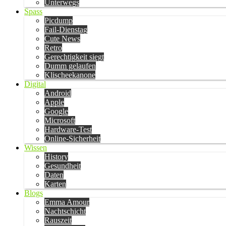
Unterwegs
Spass
Picdump
Fail-Dienstag
Cute News
Retro
Gerechtigkeit siegt
Dumm gelaufen
Klischeekanone
Digital
Android
Apple
Google
Microsoft
Hardware-Test
Online-Sicherheit
Wissen
History
Gesundheit
Daten
Karten
Blogs
Emma Amour
Nachtschicht
Rauszeit