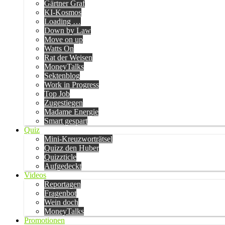
Gärtner Graf
KI-Kosmos
Loading …
Down by Law
Move on up
Watts On
Rat der Weisen
MoneyTalks
Sektenblog
Work in Progress
Top Job
Zugestiegen
Madame Energie
Smart gespart
Quiz
Mini-Kreuzworträtsel
Quizz den Huber
Quizzticle
Aufgedeckt
Videos
Reportagen
Fragenbot
Wein doch
MoneyTalks
Promotionen