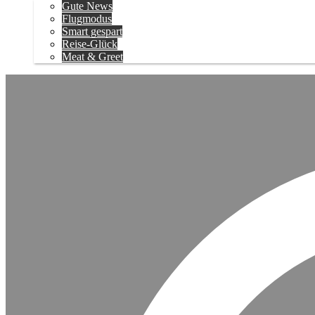
Gute News
Flugmodus
Smart gespart
Reise-Glück
Meat & Greet