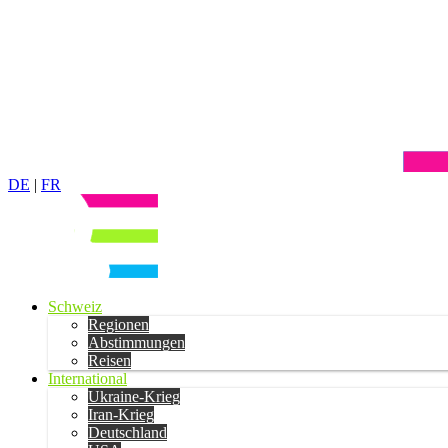
DE
|
FR
Schweiz
Regionen
Abstimmungen
Reisen
International
Ukraine-Krieg
Iran-Krieg
Deutschland