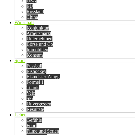
USA
EU
Russland
China
Wirtschaft
Konjunktur
Arbeitsmarkt
Unternehmen
Börse und Co
Immobilien
Konsum
Sport
Fussball
Eishockey
Eismeister Zaugg
Formel 1
Tennis
Velo
Ski
Unvergessen
Resultate
Leben
Gefühle
Food
Filme und Serien