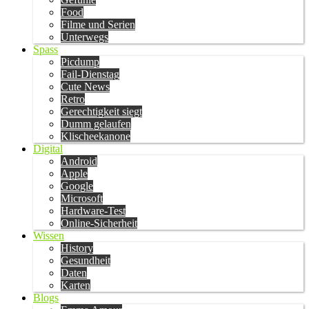
Food
Filme und Serien
Unterwegs
Spass
Picdump
Fail-Dienstag
Cute News
Retro
Gerechtigkeit siegt
Dumm gelaufen
Klischeekanone
Digital
Android
Apple
Google
Microsoft
Hardware-Test
Online-Sicherheit
Wissen
History
Gesundheit
Daten
Karten
Blogs