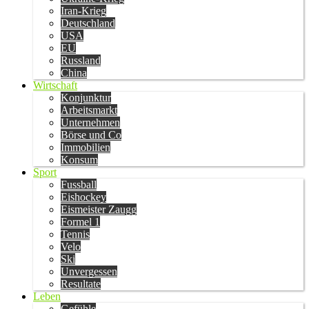
Iran-Krieg
Deutschland
USA
EU
Russland
China
Wirtschaft
Konjunktur
Arbeitsmarkt
Unternehmen
Börse und Co
Immobilien
Konsum
Sport
Fussball
Eishockey
Eismeister Zaugg
Formel 1
Tennis
Velo
Ski
Unvergessen
Resultate
Leben
Gefühle