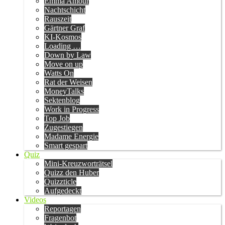
Emma Amour
Nachtschicht
Rauszeit
Gärtner Graf
KI-Kosmos
Loading …
Down by Law
Move on up
Watts On
Rat der Weisen
MoneyTalks
Sektenblog
Work in Progress
Top Job
Zugestiegen
Madame Energie
Smart gespart
Quiz
Mini-Kreuzworträtsel
Quizz den Huber
Quizzticle
Aufgedeckt
Videos
Reportagen
Fragenbot