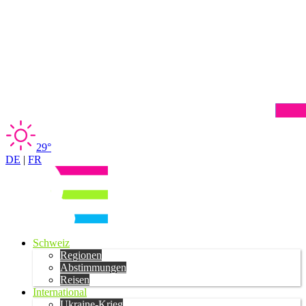
29°
DE
|
FR
Schweiz
Regionen
Abstimmungen
Reisen
International
Ukraine-Krieg