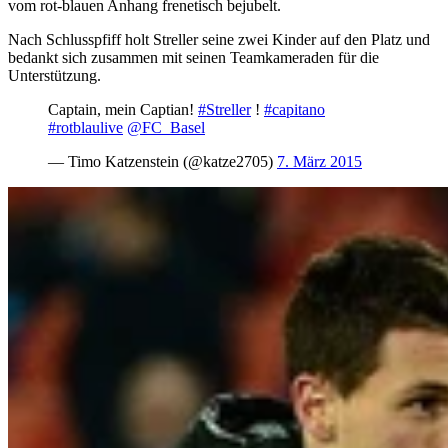
vom rot-blauen Anhang frenetisch bejubelt.
Nach Schlusspfiff holt Streller seine zwei Kinder auf den Platz und
bedankt sich zusammen mit seinen Teamkameraden für die
Unterstützung.
Captain, mein Captian!
#Streller
!
#capitano
#rotblaulive
@FC_Basel
— Timo Katzenstein (@katze2705)
7. März 2015