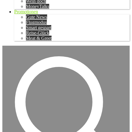
Wein doch
MoneyTalks
Promotionen
Gute News
Flugmodus
Smart gespart
Reise-Glück
Meat & Greet