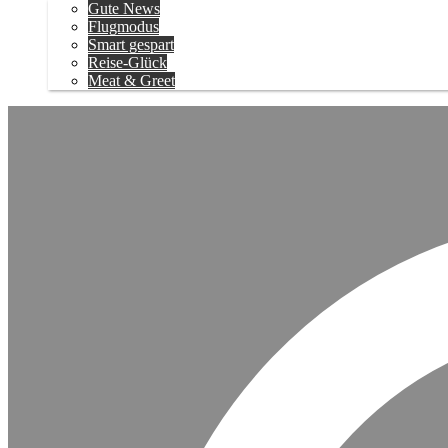
Gute News
Flugmodus
Smart gespart
Reise-Glück
Meat & Greet