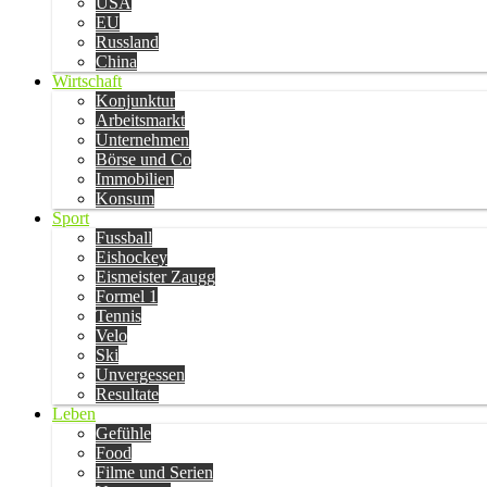
USA
EU
Russland
China
Wirtschaft
Konjunktur
Arbeitsmarkt
Unternehmen
Börse und Co
Immobilien
Konsum
Sport
Fussball
Eishockey
Eismeister Zaugg
Formel 1
Tennis
Velo
Ski
Unvergessen
Resultate
Leben
Gefühle
Food
Filme und Serien