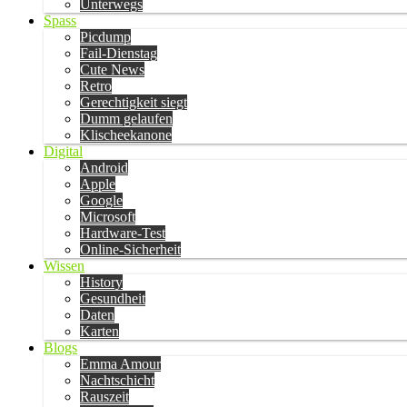
Unterwegs
Spass
Picdump
Fail-Dienstag
Cute News
Retro
Gerechtigkeit siegt
Dumm gelaufen
Klischeekanone
Digital
Android
Apple
Google
Microsoft
Hardware-Test
Online-Sicherheit
Wissen
History
Gesundheit
Daten
Karten
Blogs
Emma Amour
Nachtschicht
Rauszeit