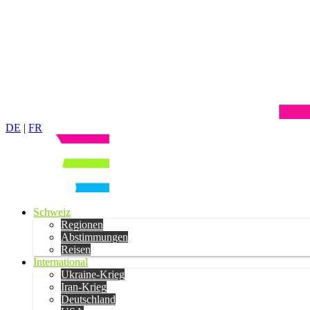
DE
|
FR
Schweiz
Regionen
Abstimmungen
Reisen
International
Ukraine-Krieg
Iran-Krieg
Deutschland