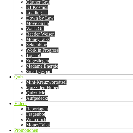
Gärtner Graf
KI-Kosmos
Loading …
Down by Law
Move on up
Watts On
Rat der Weisen
MoneyTalks
Sektenblog
Work in Progress
Top Job
Zugestiegen
Madame Energie
Smart gespart
Quiz
Mini-Kreuzworträtsel
Quizz den Huber
Quizzticle
Aufgedeckt
Videos
Reportagen
Fragenbot
Wein doch
MoneyTalks
Promotionen