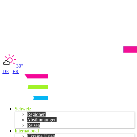
30°
DE
|
FR
Schweiz
Regionen
Abstimmungen
Reisen
International
Ukraine-Krieg