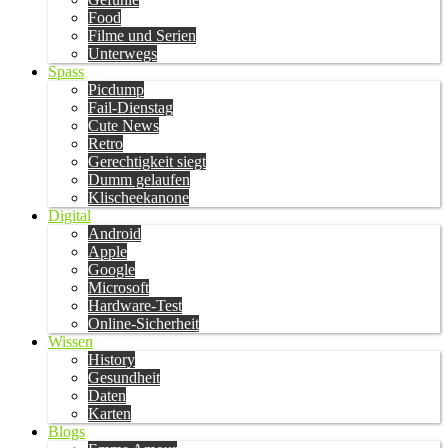
Food
Filme und Serien
Unterwegs
Spass
Picdump
Fail-Dienstag
Cute News
Retro
Gerechtigkeit siegt
Dumm gelaufen
Klischeekanone
Digital
Android
Apple
Google
Microsoft
Hardware-Test
Online-Sicherheit
Wissen
History
Gesundheit
Daten
Karten
Blogs