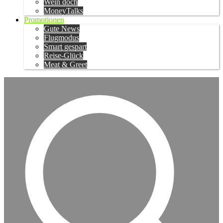
Wein doch
MoneyTalks
Promotionen
Gute News
Flugmodus
Smart gespart
Reise-Glück
Meat & Greet