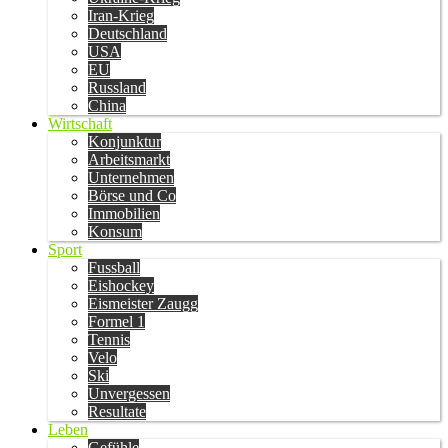
Iran-Krieg
Deutschland
USA
EU
Russland
China
Wirtschaft
Konjunktur
Arbeitsmarkt
Unternehmen
Börse und Co
Immobilien
Konsum
Sport
Fussball
Eishockey
Eismeister Zaugg
Formel 1
Tennis
Velo
Ski
Unvergessen
Resultate
Leben
Gefühle