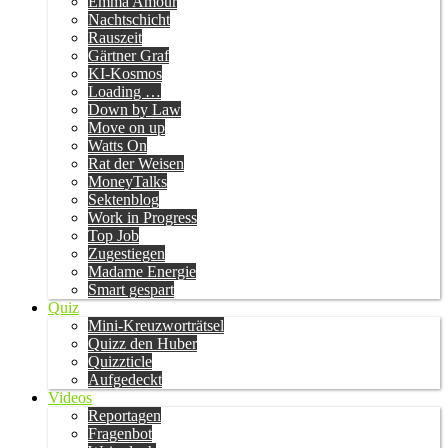
Emma Amour
Nachtschicht
Rauszeit
Gärtner Graf
KI-Kosmos
Loading …
Down by Law
Move on up
Watts On
Rat der Weisen
MoneyTalks
Sektenblog
Work in Progress
Top Job
Zugestiegen
Madame Energie
Smart gespart
Quiz
Mini-Kreuzworträtsel
Quizz den Huber
Quizzticle
Aufgedeckt
Videos
Reportagen
Fragenbot