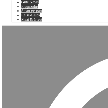
Gute News
Flugmodus
Smart gespart
Reise-Glück
Meat & Greet