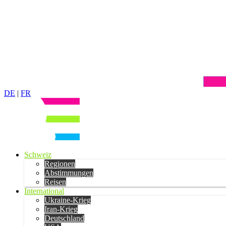
DE
|
FR
Schweiz
Regionen
Abstimmungen
Reisen
International
Ukraine-Krieg
Iran-Krieg
Deutschland