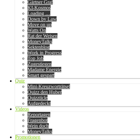
Gärtner Graf
KI-Kosmos
Loading …
Down by Law
Move on up
Watts On
Rat der Weisen
MoneyTalks
Sektenblog
Work in Progress
Top Job
Zugestiegen
Madame Energie
Smart gespart
Quiz
Mini-Kreuzworträtsel
Quizz den Huber
Quizzticle
Aufgedeckt
Videos
Reportagen
Fragenbot
Wein doch
MoneyTalks
Promotionen