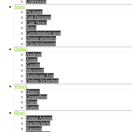
Unterwegs
Spass
Picdump
Fail-Dienstag
Cute News
Retro
Gerechtigkeit siegt
Dumm gelaufen
Klischeekanone
Digital
Android
Apple
Google
Microsoft
Hardware-Test
Online-Sicherheit
Wissen
History
Gesundheit
Daten
Karten
Blogs
Emma Amour
Nachtschicht
Rauszeit