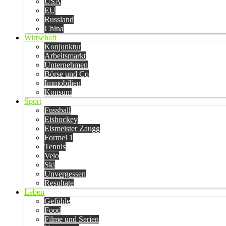
USA
EU
Russland
China
Wirtschaft
Konjunktur
Arbeitsmarkt
Unternehmen
Börse und Co
Immobilien
Konsum
Sport
Fussball
Eishockey
Eismeister Zaugg
Formel 1
Tennis
Velo
Ski
Unvergessen
Resultate
Leben
Gefühle
Food
Filme und Serien