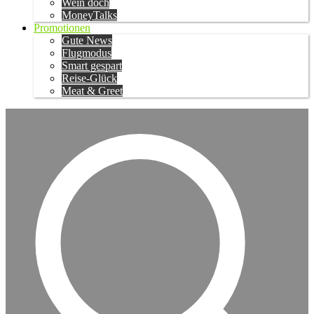
Wein doch
MoneyTalks
Promotionen
Gute News
Flugmodus
Smart gespart
Reise-Glück
Meat & Greet