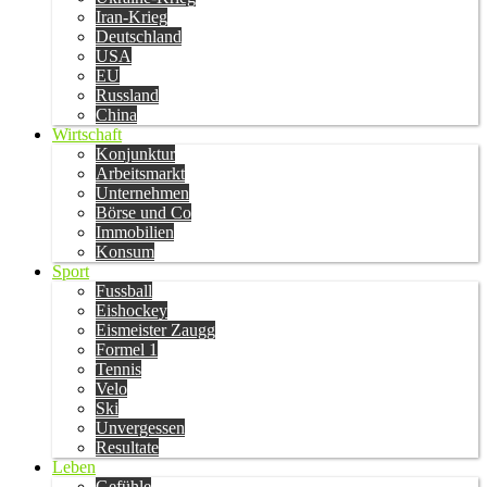
Iran-Krieg
Deutschland
USA
EU
Russland
China
Wirtschaft
Konjunktur
Arbeitsmarkt
Unternehmen
Börse und Co
Immobilien
Konsum
Sport
Fussball
Eishockey
Eismeister Zaugg
Formel 1
Tennis
Velo
Ski
Unvergessen
Resultate
Leben
Gefühle