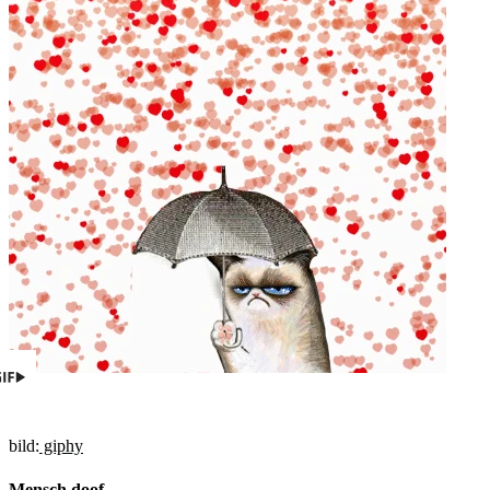
bild:
giphy
Mensch doof.