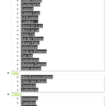
Emma Amour
Nachtschicht
Rauszeit
Gärtner Graf
KI-Kosmos
Loading …
Down by Law
Move on up
Watts On
Rat der Weisen
MoneyTalks
Sektenblog
Work in Progress
Top Job
Zugestiegen
Madame Energie
Smart gespart
Quiz
Mini-Kreuzworträtsel
Quizz den Huber
Quizzticle
Aufgedeckt
Videos
Reportagen
Fragenbot