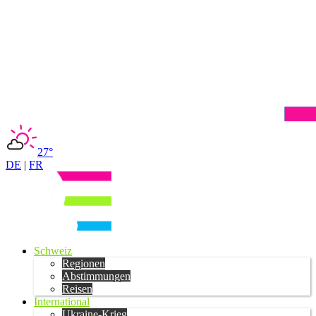
27°
DE
|
FR
Schweiz
Regionen
Abstimmungen
Reisen
International
Ukraine-Krieg