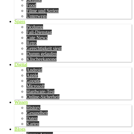
Food
Filme und Serien
Unterwegs
Spass
Picdump
Fail-Dienstag
Cute News
Retro
Gerechtigkeit siegt
Dumm gelaufen
Klischeekanone
Digital
Android
Apple
Google
Microsoft
Hardware-Test
Online-Sicherheit
Wissen
History
Gesundheit
Daten
Karten
Blogs