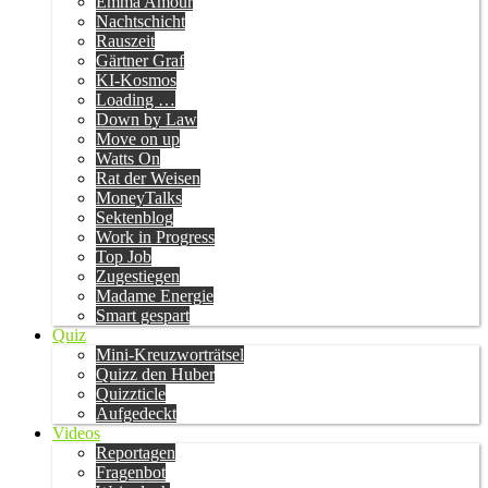
Emma Amour
Nachtschicht
Rauszeit
Gärtner Graf
KI-Kosmos
Loading …
Down by Law
Move on up
Watts On
Rat der Weisen
MoneyTalks
Sektenblog
Work in Progress
Top Job
Zugestiegen
Madame Energie
Smart gespart
Quiz
Mini-Kreuzworträtsel
Quizz den Huber
Quizzticle
Aufgedeckt
Videos
Reportagen
Fragenbot