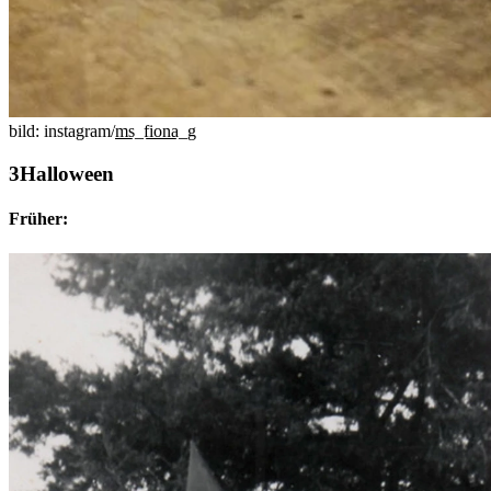
bild: instagram/
ms_fiona_g
Halloween
Früher: