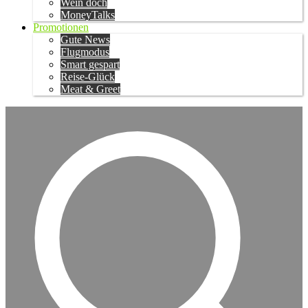
Wein doch
MoneyTalks
Promotionen
Gute News
Flugmodus
Smart gespart
Reise-Glück
Meat & Greet