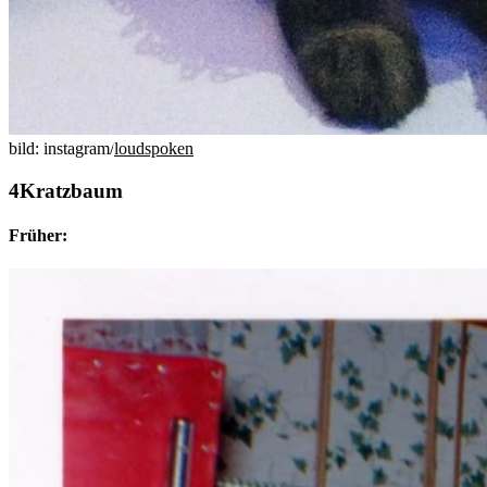
bild: instagram/
loudspoken
Kratzbaum
Früher: