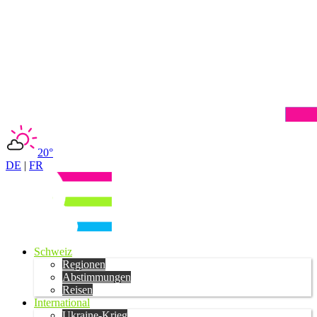
20°
DE
|
FR
Schweiz
Regionen
Abstimmungen
Reisen
International
Ukraine-Krieg