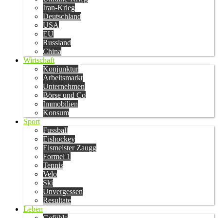
Iran-Krieg
Deutschland
USA
EU
Russland
China
Wirtschaft
Konjunktur
Arbeitsmarkt
Unternehmen
Börse und Co
Immobilien
Konsum
Sport
Fussball
Eishockey
Eismeister Zaugg
Formel 1
Tennis
Velo
Ski
Unvergessen
Resultate
Leben
Gefühle