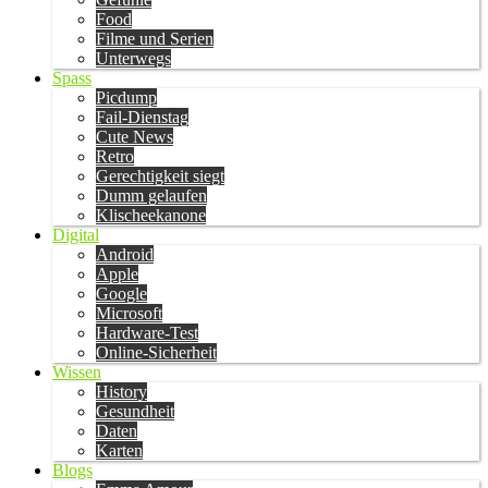
Food
Filme und Serien
Unterwegs
Spass
Picdump
Fail-Dienstag
Cute News
Retro
Gerechtigkeit siegt
Dumm gelaufen
Klischeekanone
Digital
Android
Apple
Google
Microsoft
Hardware-Test
Online-Sicherheit
Wissen
History
Gesundheit
Daten
Karten
Blogs