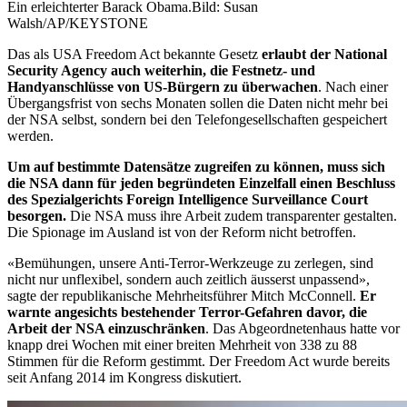
Ein erleichterter Barack Obama.
Bild: Susan
Walsh/AP/KEYSTONE
Das als USA Freedom Act bekannte Gesetz
erlaubt der National
Security Agency auch weiterhin, die Festnetz- und
Handyanschlüsse von US-Bürgern zu überwachen
. Nach einer
Übergangsfrist von sechs Monaten sollen die Daten nicht mehr bei
der NSA selbst, sondern bei den Telefongesellschaften gespeichert
werden.
Um auf bestimmte Datensätze zugreifen zu können, muss sich
die NSA dann für jeden begründeten Einzelfall einen Beschluss
des Spezialgerichts Foreign Intelligence Surveillance Court
besorgen.
Die NSA muss ihre Arbeit zudem transparenter gestalten.
Die Spionage im Ausland ist von der Reform nicht betroffen.
«Bemühungen, unsere Anti-Terror-Werkzeuge zu zerlegen, sind
nicht nur unflexibel, sondern auch zeitlich äusserst unpassend»,
sagte der republikanische Mehrheitsführer Mitch McConnell.
Er
warnte angesichts bestehender Terror-Gefahren davor, die
Arbeit der NSA einzuschränken
. Das Abgeordnetenhaus hatte vor
knapp drei Wochen mit einer breiten Mehrheit von 338 zu 88
Stimmen für die Reform gestimmt. Der Freedom Act wurde bereits
seit Anfang 2014 im Kongress diskutiert.