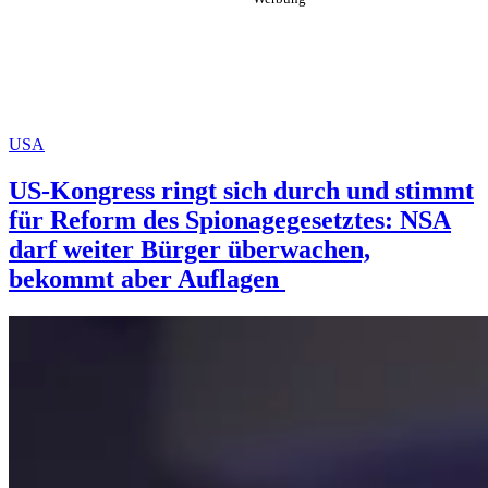
USA
US-Kongress ringt sich durch und stimmt
für Reform des Spionagegesetztes: NSA
darf weiter Bürger überwachen,
bekommt aber Auflagen