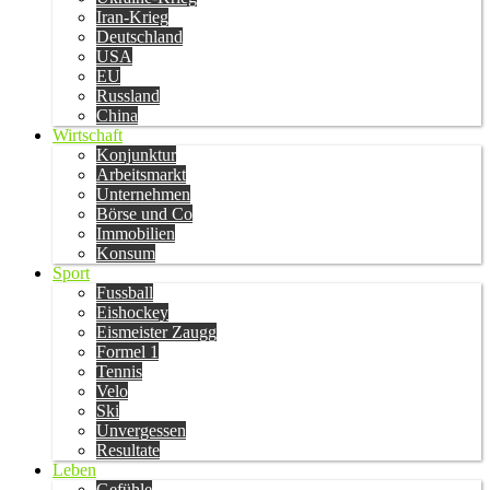
Iran-Krieg
Deutschland
USA
EU
Russland
China
Wirtschaft
Konjunktur
Arbeitsmarkt
Unternehmen
Börse und Co
Immobilien
Konsum
Sport
Fussball
Eishockey
Eismeister Zaugg
Formel 1
Tennis
Velo
Ski
Unvergessen
Resultate
Leben
Gefühle