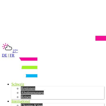
27°
DE
|
FR
Schweiz
Regionen
Abstimmungen
Reisen
International
Ukraine-Krieg