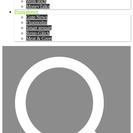
Wein doch
MoneyTalks
Promotionen
Gute News
Flugmodus
Smart gespart
Reise-Glück
Meat & Greet