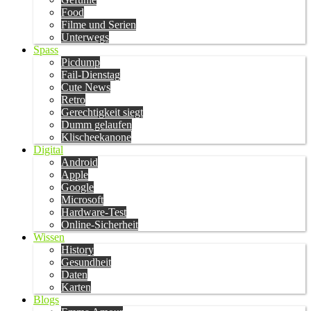
Food
Filme und Serien
Unterwegs
Spass
Picdump
Fail-Dienstag
Cute News
Retro
Gerechtigkeit siegt
Dumm gelaufen
Klischeekanone
Digital
Android
Apple
Google
Microsoft
Hardware-Test
Online-Sicherheit
Wissen
History
Gesundheit
Daten
Karten
Blogs