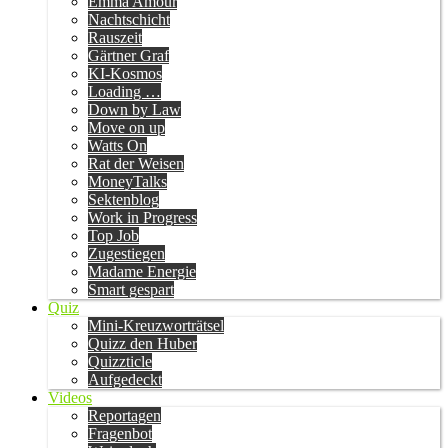
Emma Amour
Nachtschicht
Rauszeit
Gärtner Graf
KI-Kosmos
Loading …
Down by Law
Move on up
Watts On
Rat der Weisen
MoneyTalks
Sektenblog
Work in Progress
Top Job
Zugestiegen
Madame Energie
Smart gespart
Quiz
Mini-Kreuzworträtsel
Quizz den Huber
Quizzticle
Aufgedeckt
Videos
Reportagen
Fragenbot