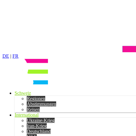
DE
|
FR
Schweiz
Regionen
Abstimmungen
Reisen
International
Ukraine-Krieg
Iran-Krieg
Deutschland