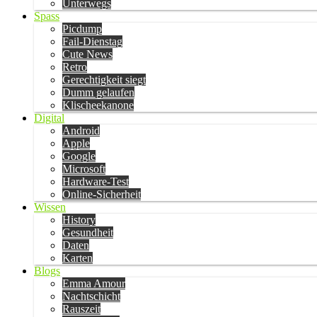
Unterwegs
Spass
Picdump
Fail-Dienstag
Cute News
Retro
Gerechtigkeit siegt
Dumm gelaufen
Klischeekanone
Digital
Android
Apple
Google
Microsoft
Hardware-Test
Online-Sicherheit
Wissen
History
Gesundheit
Daten
Karten
Blogs
Emma Amour
Nachtschicht
Rauszeit