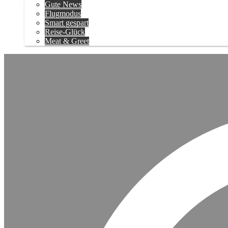
Gute News
Flugmodus
Smart gespart
Reise-Glück
Meat & Greet