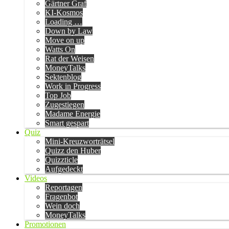
Gärtner Graf
KI-Kosmos
Loading …
Down by Law
Move on up
Watts On
Rat der Weisen
MoneyTalks
Sektenblog
Work in Progress
Top Job
Zugestiegen
Madame Energie
Smart gespart
Quiz
Mini-Kreuzworträtsel
Quizz den Huber
Quizzticle
Aufgedeckt
Videos
Reportagen
Fragenbot
Wein doch
MoneyTalks
Promotionen