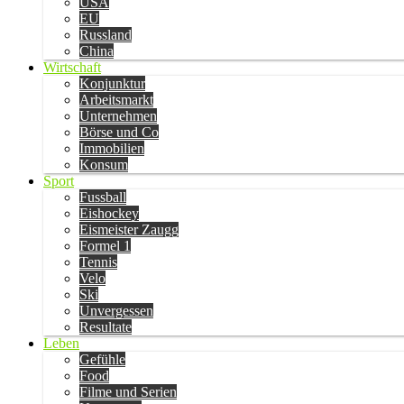
USA
EU
Russland
China
Wirtschaft
Konjunktur
Arbeitsmarkt
Unternehmen
Börse und Co
Immobilien
Konsum
Sport
Fussball
Eishockey
Eismeister Zaugg
Formel 1
Tennis
Velo
Ski
Unvergessen
Resultate
Leben
Gefühle
Food
Filme und Serien