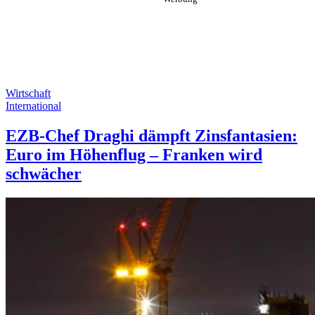
Wirtschaft
International
EZB-Chef Draghi dämpft Zinsfantasien:
Euro im Höhenflug – Franken wird
schwächer