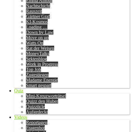
Emma Amour
Nachtschicht
Rauszeit
Gärtner Graf
KI-Kosmos
Loading …
Down by Law
Move on up
Watts On
Rat der Weisen
MoneyTalks
Sektenblog
Work in Progress
Top Job
Zugestiegen
Madame Energie
Smart gespart
Quiz
Mini-Kreuzworträtsel
Quizz den Huber
Quizzticle
Aufgedeckt
Videos
Reportagen
Fragenbot