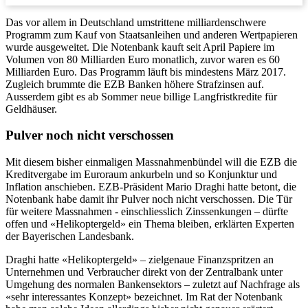
Das vor allem in Deutschland umstrittene milliardenschwere
Programm zum Kauf von Staatsanleihen und anderen Wertpapieren
wurde ausgeweitet. Die Notenbank kauft seit April Papiere im
Volumen von 80 Milliarden Euro monatlich, zuvor waren es 60
Milliarden Euro. Das Programm läuft bis mindestens März 2017.
Zugleich brummte die EZB Banken höhere Strafzinsen auf.
Ausserdem gibt es ab Sommer neue billige Langfristkredite für
Geldhäuser.
Pulver noch nicht verschossen
Mit diesem bisher einmaligen Massnahmenbündel will die EZB die
Kreditvergabe im Euroraum ankurbeln und so Konjunktur und
Inflation anschieben. EZB-Präsident Mario Draghi hatte betont, die
Notenbank habe damit ihr Pulver noch nicht verschossen. Die Tür
für weitere Massnahmen - einschliesslich Zinssenkungen – dürfte
offen und «Helikoptergeld» ein Thema bleiben, erklärten Experten
der Bayerischen Landesbank.
Draghi hatte «Helikoptergeld» – zielgenaue Finanzspritzen an
Unternehmen und Verbraucher direkt von der Zentralbank unter
Umgehung des normalen Bankensektors – zuletzt auf Nachfrage als
«sehr interessantes Konzept» bezeichnet. Im Rat der Notenbank