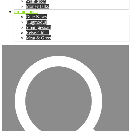
Wein doch
MoneyTalks
Promotionen
Gute News
Flugmodus
Smart gespart
Reise-Glück
Meat & Greet