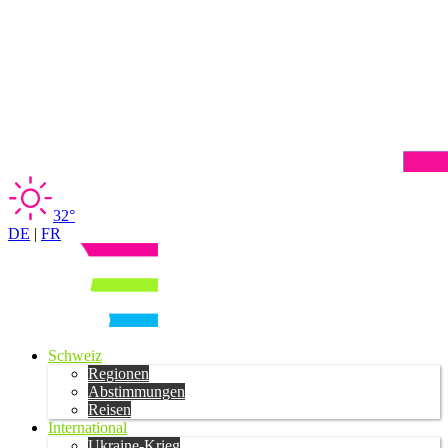
32°
DE
|
FR
Schweiz
Regionen
Abstimmungen
Reisen
International
Ukraine-Krieg