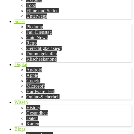
Food
Filme und Serien
Unterwegs
Spass
Picdump
Fail-Dienstag
Cute News
Retro
Gerechtigkeit siegt
Dumm gelaufen
Klischeekanone
Digital
Android
Apple
Google
Microsoft
Hardware-Test
Online-Sicherheit
Wissen
History
Gesundheit
Daten
Karten
Blogs