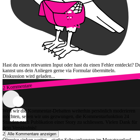
Hast du einen relevanten Input oder hast du einen Fehler entdeckt? D
kannst uns dein Anliegen gerne via Formular übermitteln.
Diskussion wird geladen...
2 Kommentare
Zum Login
Weil wir die Kommentar-Debatten weiterhin persönlich moderieren
möchten, sehen wir uns gezwungen, die Kommentarfunktion 24
Stunden nach Publikation einer Story zu schliessen. Vielen Dank für
dein Verständnis!
2
Alle Kommentare anzeigen
Ölpreise sinken weiter – starke Schwankungen im Monatsverlauf