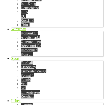
Iran-Krieg
Deutschland
USA
EU
Russland
China
Wirtschaft
Konjunktur
Arbeitsmarkt
Unternehmen
Börse und Co
Immobilien
Konsum
Sport
Fussball
Eishockey
Eismeister Zaugg
Formel 1
Tennis
Velo
Ski
Unvergessen
Resultate
Leben
Gefühle