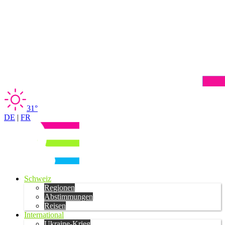
31°
DE
|
FR
Schweiz
Regionen
Abstimmungen
Reisen
International
Ukraine-Krieg