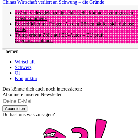
Chinas Wirtschaft verliert an Schwung – die Gründe
«Wenn vieles gleichzeitig schief geht, könnte es zum grossen
Crash kommen»
Rekordfieber mit Folgen: An den Börsen häufen sich dubiose
Deals
Trump erhöht Zölle auf EU-Autos – EU prüft
Gegenmassnahmen
Themen
Wirtschaft
Schweiz
Öl
Konjunktur
Das könnte dich auch noch interessieren:
Abonniere unseren Newsletter
Abonnieren
Du hast uns was zu sagen?