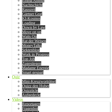
Emma Amour
Nachtschicht
Rauszeit
Gärtner Graf
KI-Kosmos
Loading …
Down by Law
Move on up
Watts On
Rat der Weisen
MoneyTalks
Sektenblog
Work in Progress
Top Job
Zugestiegen
Madame Energie
Smart gespart
Quiz
Mini-Kreuzworträtsel
Quizz den Huber
Quizzticle
Aufgedeckt
Videos
Reportagen
Fragenbot