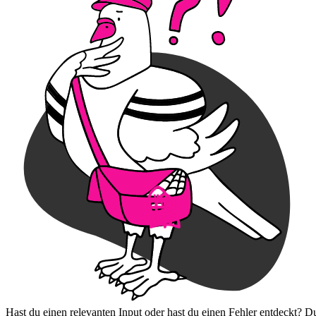
Hast du einen relevanten Input oder hast du einen Fehler entdeckt? D