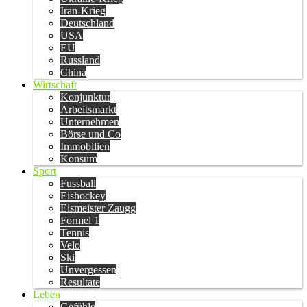
Iran-Krieg
Deutschland
USA
EU
Russland
China
Wirtschaft
Konjunktur
Arbeitsmarkt
Unternehmen
Börse und Co
Immobilien
Konsum
Sport
Fussball
Eishockey
Eismeister Zaugg
Formel 1
Tennis
Velo
Ski
Unvergessen
Resultate
Leben
Gefühle