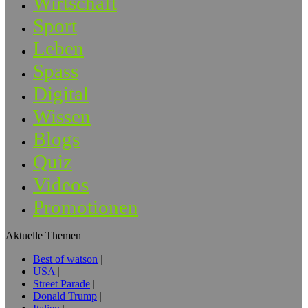
Wirtschaft
Sport
Leben
Spass
Digital
Wissen
Blogs
Quiz
Videos
Promotionen
Aktuelle Themen
Best of watson
USA
Street Parade
Donald Trump