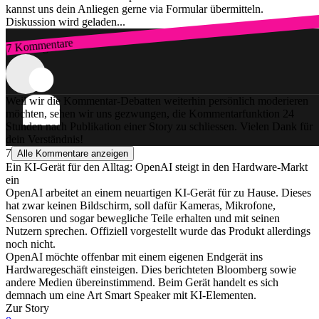
kannst uns dein Anliegen gerne via Formular übermitteln.
Diskussion wird geladen...
7 Kommentare
Zum Login
Weil wir die Kommentar-Debatten weiterhin persönlich moderieren
möchten, sehen wir uns gezwungen, die Kommentarfunktion 24
Stunden nach Publikation einer Story zu schliessen. Vielen Dank für
dein Verständnis!
7
Alle Kommentare anzeigen
Ein KI-Gerät für den Alltag: OpenAI steigt in den Hardware-Markt
ein
OpenAI arbeitet an einem neuartigen KI-Gerät für zu Hause. Dieses
hat zwar keinen Bildschirm, soll dafür Kameras, Mikrofone,
Sensoren und sogar bewegliche Teile erhalten und mit seinen
Nutzern sprechen. Offiziell vorgestellt wurde das Produkt allerdings
noch nicht.
OpenAI möchte offenbar mit einem eigenen Endgerät ins
Hardwaregeschäft einsteigen. Dies berichteten Bloomberg sowie
andere Medien übereinstimmend. Beim Gerät handelt es sich
demnach um eine Art Smart Speaker mit KI-Elementen.
Zur Story