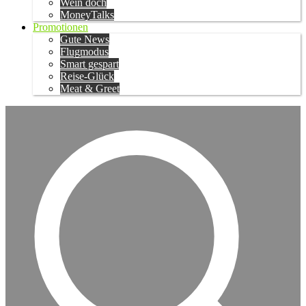
Wein doch
MoneyTalks
Promotionen
Gute News
Flugmodus
Smart gespart
Reise-Glück
Meat & Greet