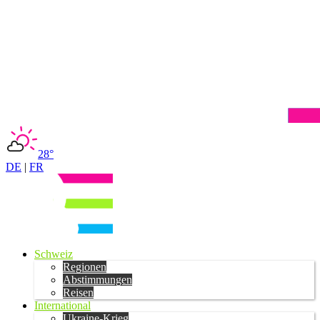
28°
DE
|
FR
Schweiz
Regionen
Abstimmungen
Reisen
International
Ukraine-Krieg