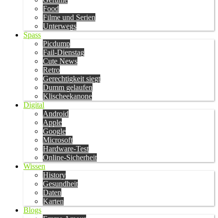
Food
Filme und Serien
Unterwegs
Spass
Picdump
Fail-Dienstag
Cute News
Retro
Gerechtigkeit siegt
Dumm gelaufen
Klischeekanone
Digital
Android
Apple
Google
Microsoft
Hardware-Test
Online-Sicherheit
Wissen
History
Gesundheit
Daten
Karten
Blogs