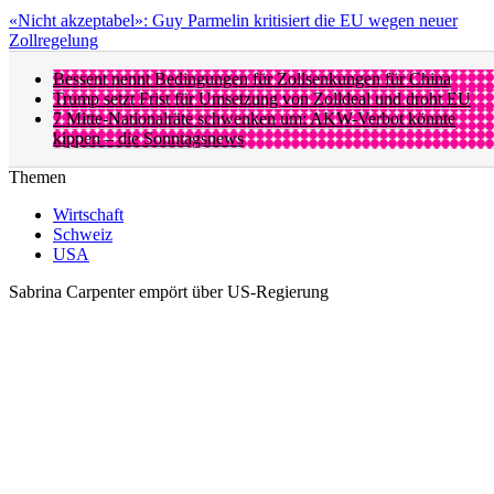
«Nicht akzeptabel»: Guy Parmelin kritisiert die EU wegen neuer
Zollregelung
Bessent nennt Bedingungen für Zollsenkungen für China
Trump setzt Frist für Umsetzung von Zolldeal und droht EU
7 Mitte-Nationalräte schwenken um: AKW-Verbot könnte
kippen – die Sonntagsnews
Themen
Wirtschaft
Schweiz
USA
Sabrina Carpenter empört über US-Regierung