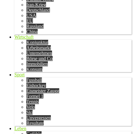
Iran-Krieg
Deutschland
USA
EU
Russland
China
Wirtschaft
Konjunktur
Arbeitsmarkt
Unternehmen
Börse und Co
Immobilien
Konsum
Sport
Fussball
Eishockey
Eismeister Zaugg
Formel 1
Tennis
Velo
Ski
Unvergessen
Resultate
Leben
Gefühle