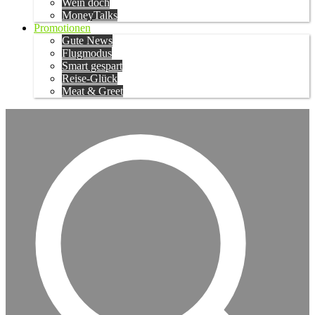
Wein doch
MoneyTalks
Promotionen
Gute News
Flugmodus
Smart gespart
Reise-Glück
Meat & Greet