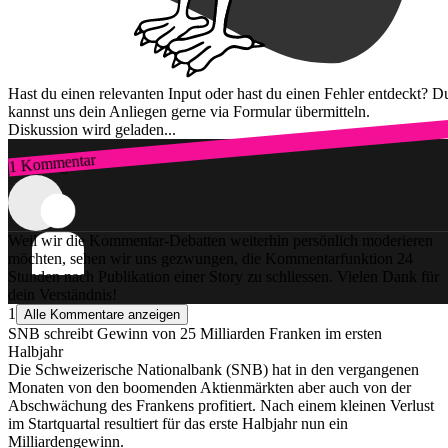
Hast du einen relevanten Input oder hast du einen Fehler entdeckt? D
kannst uns dein Anliegen gerne via Formular übermitteln.
Diskussion wird geladen...
1 Kommentar
Zum Login
Weil wir die Kommentar-Debatten weiterhin persönlich moderieren
möchten, sehen wir uns gezwungen, die Kommentarfunktion 24
Stunden nach Publikation einer Story zu schliessen. Vielen Dank für
dein Verständnis!
1
Alle Kommentare anzeigen
SNB schreibt Gewinn von 25 Milliarden Franken im ersten
Halbjahr
Die Schweizerische Nationalbank (SNB) hat in den vergangenen
Monaten von den boomenden Aktienmärkten aber auch von der
Abschwächung des Frankens profitiert. Nach einem kleinen Verlust
im Startquartal resultiert für das erste Halbjahr nun ein
Milliardengewinn.