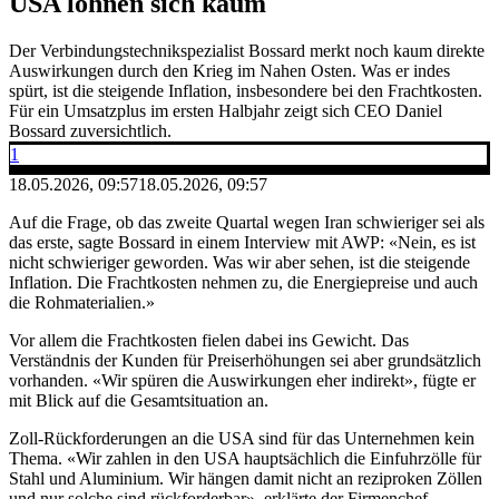
USA lohnen sich kaum
Der Verbindungstechnikspezialist Bossard merkt noch kaum direkte
Auswirkungen durch den Krieg im Nahen Osten. Was er indes
spürt, ist die steigende Inflation, insbesondere bei den Frachtkosten.
Für ein Umsatzplus im ersten Halbjahr zeigt sich CEO Daniel
Bossard zuversichtlich.
1
18.05.2026, 09:57
18.05.2026, 09:57
Auf die Frage, ob das zweite Quartal wegen Iran schwieriger sei als
das erste, sagte Bossard in einem Interview mit AWP: «Nein, es ist
nicht schwieriger geworden. Was wir aber sehen, ist die steigende
Inflation. Die Frachtkosten nehmen zu, die Energiepreise und auch
die Rohmaterialien.»
Vor allem die Frachtkosten fielen dabei ins Gewicht. Das
Verständnis der Kunden für Preiserhöhungen sei aber grundsätzlich
vorhanden. «Wir spüren die Auswirkungen eher indirekt», fügte er
mit Blick auf die Gesamtsituation an.
Zoll-Rückforderungen an die USA sind für das Unternehmen kein
Thema. «Wir zahlen in den USA hauptsächlich die Einfuhrzölle für
Stahl und Aluminium. Wir hängen damit nicht an reziproken Zöllen
und nur solche sind rückforderbar», erklärte der Firmenchef.