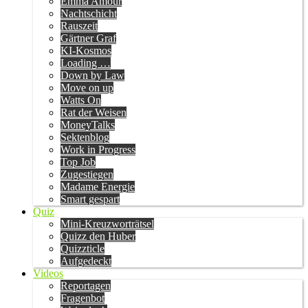
Emma Amour
Nachtschicht
Rauszeit
Gärtner Graf
KI-Kosmos
Loading …
Down by Law
Move on up
Watts On
Rat der Weisen
MoneyTalks
Sektenblog
Work in Progress
Top Job
Zugestiegen
Madame Energie
Smart gespart
Quiz
Mini-Kreuzworträtsel
Quizz den Huber
Quizzticle
Aufgedeckt
Videos
Reportagen
Fragenbot