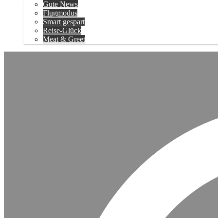
Gute News
Flugmodus
Smart gespart
Reise-Glück
Meat & Greet