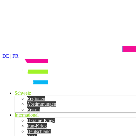
DE
|
FR
Schweiz
Regionen
Abstimmungen
Reisen
International
Ukraine-Krieg
Iran-Krieg
Deutschland