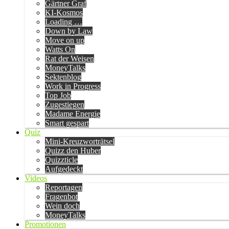
Gärtner Graf
KI-Kosmos
Loading …
Down by Law
Move on up
Watts On
Rat der Weisen
MoneyTalks
Sektenblog
Work in Progress
Top Job
Zugestiegen
Madame Energie
Smart gespart
Quiz
Mini-Kreuzworträtsel
Quizz den Huber
Quizzticle
Aufgedeckt
Videos
Reportagen
Fragenbot
Wein doch
MoneyTalks
Promotionen