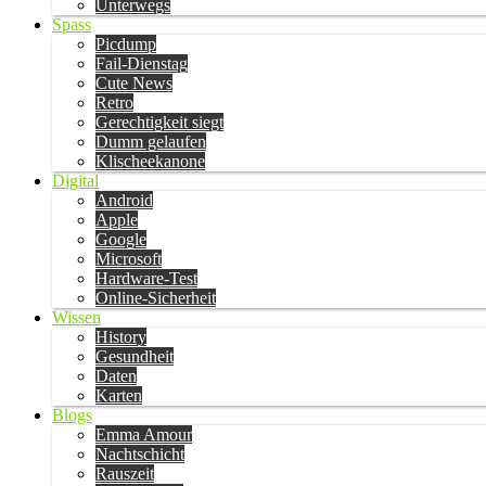
Unterwegs
Spass
Picdump
Fail-Dienstag
Cute News
Retro
Gerechtigkeit siegt
Dumm gelaufen
Klischeekanone
Digital
Android
Apple
Google
Microsoft
Hardware-Test
Online-Sicherheit
Wissen
History
Gesundheit
Daten
Karten
Blogs
Emma Amour
Nachtschicht
Rauszeit