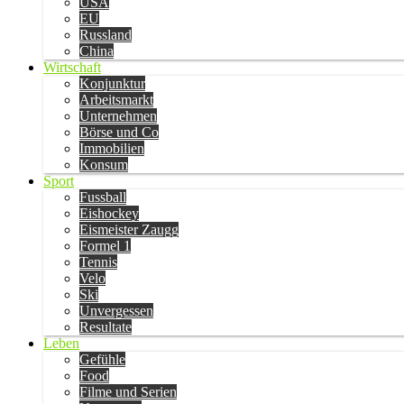
USA
EU
Russland
China
Wirtschaft
Konjunktur
Arbeitsmarkt
Unternehmen
Börse und Co
Immobilien
Konsum
Sport
Fussball
Eishockey
Eismeister Zaugg
Formel 1
Tennis
Velo
Ski
Unvergessen
Resultate
Leben
Gefühle
Food
Filme und Serien