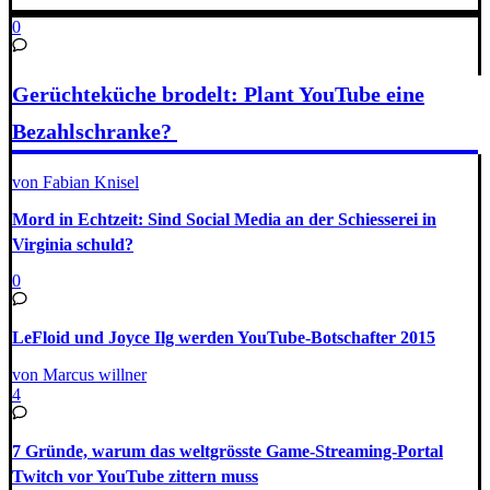
0
Gerüchteküche brodelt: Plant YouTube eine
Bezahlschranke?
von Fabian Knisel
Mord in Echtzeit: Sind Social Media an der Schiesserei in
Virginia schuld?
0
LeFloid und Joyce Ilg werden YouTube-Botschafter 2015
von Marcus willner
4
7 Gründe, warum das weltgrösste Game-Streaming-Portal
Twitch vor YouTube zittern muss