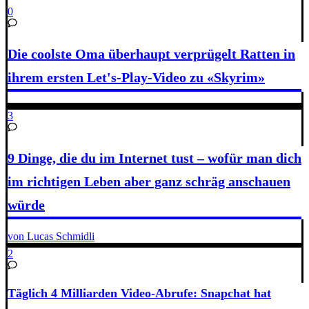
0
Die coolste Oma überhaupt verprügelt Ratten in
ihrem ersten Let's-Play-Video zu «Skyrim»
3
9 Dinge, die du im Internet tust – wofür man dich
im richtigen Leben aber ganz schräg anschauen
würde
von Lucas Schmidli
2
Täglich 4 Milliarden Video-Abrufe: Snapchat hat