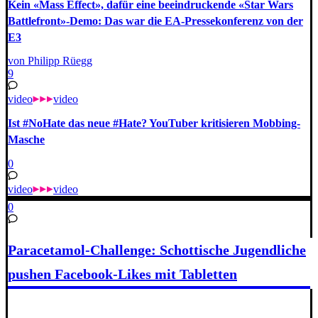
Kein «Mass Effect», dafür eine beeindruckende «Star Wars
Battlefront»-Demo: Das war die EA-Pressekonferenz von der
E3
von Philipp Rüegg
9
video
video
Ist #NoHate das neue #Hate? YouTuber kritisieren Mobbing-
Masche
0
video
video
0
Paracetamol-Challenge: Schottische Jugendliche
pushen Facebook-Likes mit Tabletten