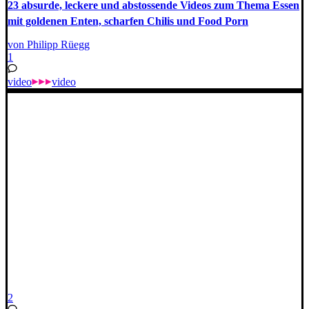
23 absurde, leckere und abstossende Videos zum Thema Essen
mit goldenen Enten, scharfen Chilis und Food Porn
von Philipp Rüegg
1
video
video
2