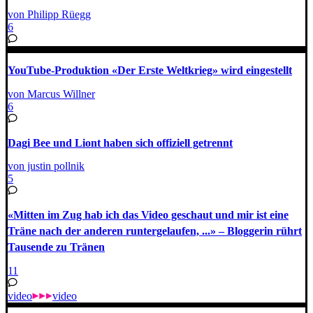
von Philipp Rüegg
6
YouTube-Produktion «Der Erste Weltkrieg» wird eingestellt
von Marcus Willner
6
Dagi Bee und Liont haben sich offiziell getrennt
von justin pollnik
5
«Mitten im Zug hab ich das Video geschaut und mir ist eine
Träne nach der anderen runtergelaufen, ...» – Bloggerin rührt
Tausende zu Tränen
11
video
video