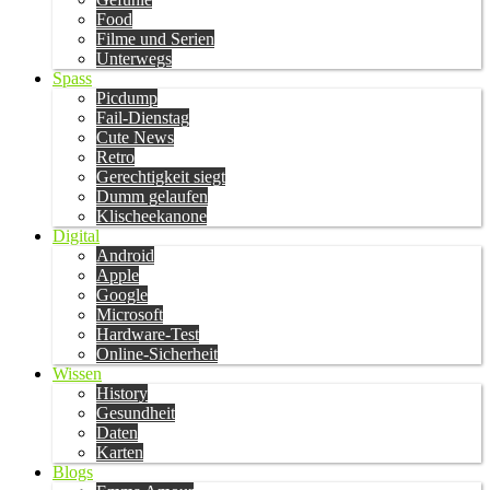
Food
Filme und Serien
Unterwegs
Spass
Picdump
Fail-Dienstag
Cute News
Retro
Gerechtigkeit siegt
Dumm gelaufen
Klischeekanone
Digital
Android
Apple
Google
Microsoft
Hardware-Test
Online-Sicherheit
Wissen
History
Gesundheit
Daten
Karten
Blogs