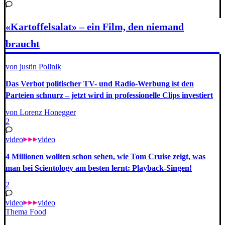
«Kartoffelsalat» – ein Film, den niemand
braucht
von justin Pollnik
Das Verbot politischer TV- und Radio-Werbung ist den
Parteien schnurz – jetzt wird in professionelle Clips investiert
von Lorenz Honegger
2
video
video
4 Millionen wollten schon sehen, wie Tom Cruise zeigt, was
man bei Scientology am besten lernt: Playback-Singen!
2
video
video
Thema Food