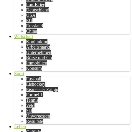
Iran-Krieg
Deutschland
USA
EU
Russland
China
Wirtschaft
Konjunktur
Arbeitsmarkt
Unternehmen
Börse und Co
Immobilien
Konsum
Sport
Fussball
Eishockey
Eismeister Zaugg
Formel 1
Tennis
Velo
Ski
Unvergessen
Resultate
Leben
Gefühle