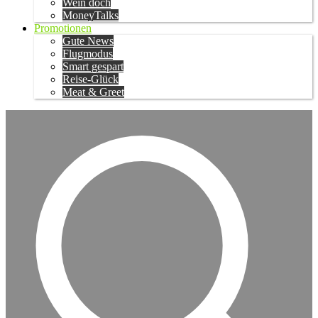
Wein doch
MoneyTalks
Promotionen
Gute News
Flugmodus
Smart gespart
Reise-Glück
Meat & Greet