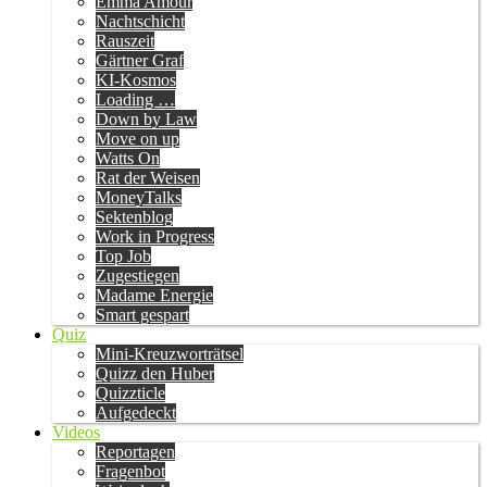
Emma Amour
Nachtschicht
Rauszeit
Gärtner Graf
KI-Kosmos
Loading …
Down by Law
Move on up
Watts On
Rat der Weisen
MoneyTalks
Sektenblog
Work in Progress
Top Job
Zugestiegen
Madame Energie
Smart gespart
Quiz
Mini-Kreuzworträtsel
Quizz den Huber
Quizzticle
Aufgedeckt
Videos
Reportagen
Fragenbot