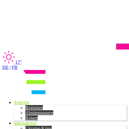
17°
DE
|
FR
Schweiz
Regionen
Abstimmungen
Reisen
International
Ukraine-Krieg