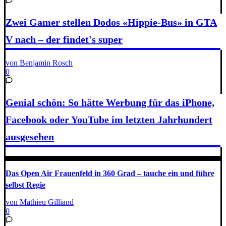
Zwei Gamer stellen Dodos «Hippie-Bus» in GTA
V nach – der findet's super
von Benjamin Rosch
0
Genial schön: So hätte Werbung für das iPhone,
Facebook oder YouTube im letzten Jahrhundert
ausgesehen
Das Open Air Frauenfeld in 360 Grad – tauche ein und führe
selbst Regie
von Mathieu Gilliand
0