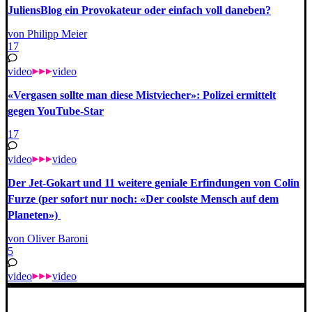
JuliensBlog ein Provokateur oder einfach voll daneben?
von Philipp Meier
17
video
video
«Vergasen sollte man diese Mistviecher»: Polizei ermittelt
gegen YouTube-Star
17
video
video
Der Jet-Gokart und 11 weitere geniale Erfindungen von Colin
Furze (per sofort nur noch: «Der coolste Mensch auf dem
Planeten»)
von Oliver Baroni
5
video
video