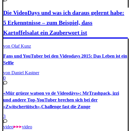
Die VideoDays und was ich daraus gelernt habe:
5 Erkenntnisse – zum Beispiel, dass
Kartoffelsalat ein Zauberwort ist
von Olaf Kunz
Fans und YouTuber bei den Videodays 2015: Das Leben ist ein
Selfie
von Daniel Kastner
0
«Mür grüeze watson vo de Videodäys»: MrTrashpack, izzi
und andere Top-YouTuber brechen sich bei der
«Zwitschertütsch»-Challenge fast die Zunge
3
video
video