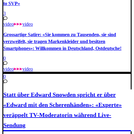
to SVP»
3
video
video
Grossartige Satire: «Sie kommen zu Tausenden, sie sind
verzweifelt, sie tragen Markenkleider und besitzen
Smartphones»: Willkommen in Deutschland, Ostdeutsche!
0
video
video
0
Statt über Edward Snowden spricht er über
«Edward mit den Scherenhänden»: «Experte»
veräppelt TV-Moderatorin während Live-
Sendung