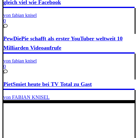
gleich viel wie Facebook
von fabian knisel
0
PewDiePie schafft als erster YouTuber weltweit 10
Milliarden Videoaufrufe
von fabian knisel
0
PietSmiet heute bei TV Total zu Gast
von FABIAN KNISEL