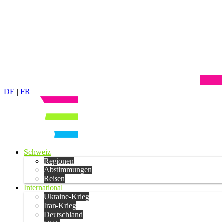
DE
|
FR
Schweiz
Regionen
Abstimmungen
Reisen
International
Ukraine-Krieg
Iran-Krieg
Deutschland