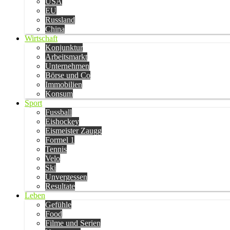
USA
EU
Russland
China
Wirtschaft
Konjunktur
Arbeitsmarkt
Unternehmen
Börse und Co
Immobilien
Konsum
Sport
Fussball
Eishockey
Eismeister Zaugg
Formel 1
Tennis
Velo
Ski
Unvergessen
Resultate
Leben
Gefühle
Food
Filme und Serien