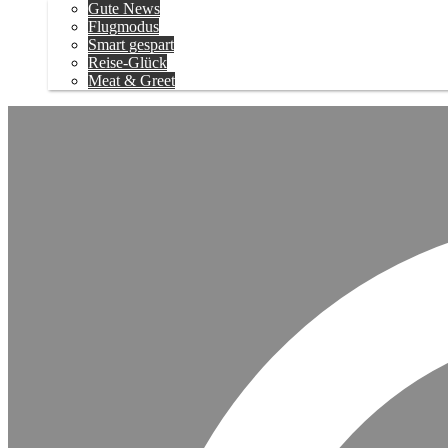
Gute News
Flugmodus
Smart gespart
Reise-Glück
Meat & Greet