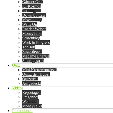
Gärtner Graf
KI-Kosmos
Loading …
Down by Law
Move on up
Watts On
Rat der Weisen
MoneyTalks
Sektenblog
Work in Progress
Top Job
Zugestiegen
Madame Energie
Smart gespart
Quiz
Mini-Kreuzworträtsel
Quizz den Huber
Quizzticle
Aufgedeckt
Videos
Reportagen
Fragenbot
Wein doch
MoneyTalks
Promotionen