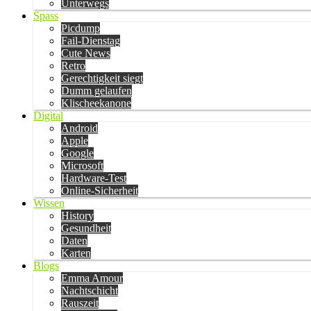
Unterwegs
Spass
Picdump
Fail-Dienstag
Cute News
Retro
Gerechtigkeit siegt
Dumm gelaufen
Klischeekanone
Digital
Android
Apple
Google
Microsoft
Hardware-Test
Online-Sicherheit
Wissen
History
Gesundheit
Daten
Karten
Blogs
Emma Amour
Nachtschicht
Rauszeit