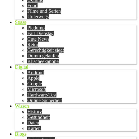
Food
Filme und Serien
Unterwegs
Spass
Picdump
Fail-Dienstag
Cute News
Retro
Gerechtigkeit siegt
Dumm gelaufen
Klischeekanone
Digital
Android
Apple
Google
Microsoft
Hardware-Test
Online-Sicherheit
Wissen
History
Gesundheit
Daten
Karten
Blogs