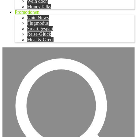
Wein doch
MoneyTalks
Promotionen
Gute News
Flugmodus
Smart gespart
Reise-Glück
Meat & Greet