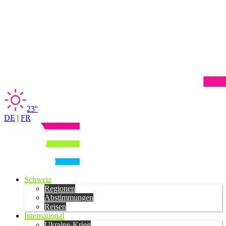
23°
DE
|
FR
Schweiz
Regionen
Abstimmungen
Reisen
International
Ukraine-Krieg