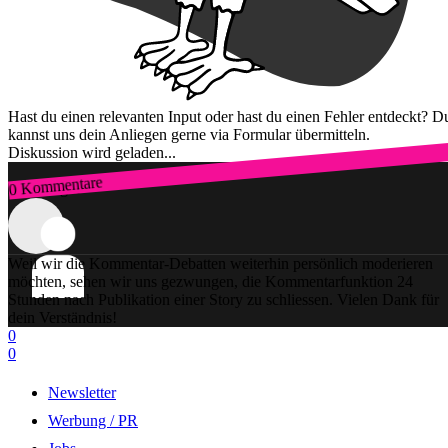
Hast du einen relevanten Input oder hast du einen Fehler entdeckt? D
kannst uns dein Anliegen gerne via Formular übermitteln.
Diskussion wird geladen...
0 Kommentare
Zum Login
Weil wir die Kommentar-Debatten weiterhin persönlich moderieren
möchten, sehen wir uns gezwungen, die Kommentarfunktion 24
Stunden nach Publikation einer Story zu schliessen. Vielen Dank für
dein Verständnis!
0
0
Newsletter
Werbung / PR