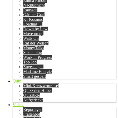
Emma Amour
Nachtschicht
Rauszeit
Gärtner Graf
KI-Kosmos
Loading …
Down by Law
Move on up
Watts On
Rat der Weisen
MoneyTalks
Sektenblog
Work in Progress
Top Job
Zugestiegen
Madame Energie
Smart gespart
Quiz
Mini-Kreuzworträtsel
Quizz den Huber
Quizzticle
Aufgedeckt
Videos
Reportagen
Fragenbot