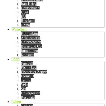
Iran-Krieg
Deutschland
USA
EU
Russland
China
Wirtschaft
Konjunktur
Arbeitsmarkt
Unternehmen
Börse und Co
Immobilien
Konsum
Sport
Fussball
Eishockey
Eismeister Zaugg
Formel 1
Tennis
Velo
Ski
Unvergessen
Resultate
Leben
Gefühle