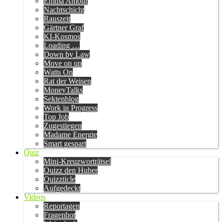
Emma Amour
Nachtschicht
Rauszeit
Gärtner Graf
KI-Kosmos
Loading …
Down by Law
Move on up
Watts On
Rat der Weisen
MoneyTalks
Sektenblog
Work in Progress
Top Job
Zugestiegen
Madame Energie
Smart gespart
Quiz
Mini-Kreuzworträtsel
Quizz den Huber
Quizzticle
Aufgedeckt
Videos
Reportagen
Fragenbot