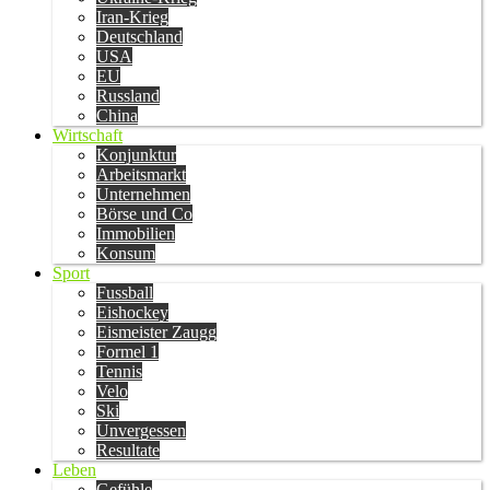
Iran-Krieg
Deutschland
USA
EU
Russland
China
Wirtschaft
Konjunktur
Arbeitsmarkt
Unternehmen
Börse und Co
Immobilien
Konsum
Sport
Fussball
Eishockey
Eismeister Zaugg
Formel 1
Tennis
Velo
Ski
Unvergessen
Resultate
Leben
Gefühle