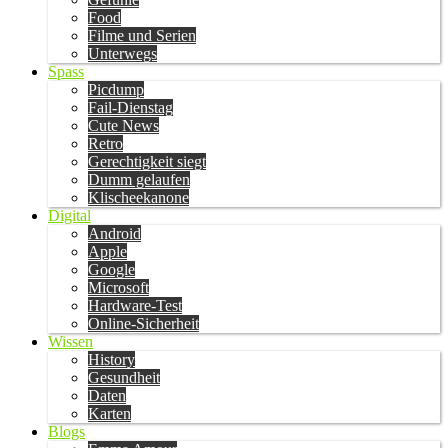
Food
Filme und Serien
Unterwegs
Spass
Picdump
Fail-Dienstag
Cute News
Retro
Gerechtigkeit siegt
Dumm gelaufen
Klischeekanone
Digital
Android
Apple
Google
Microsoft
Hardware-Test
Online-Sicherheit
Wissen
History
Gesundheit
Daten
Karten
Blogs