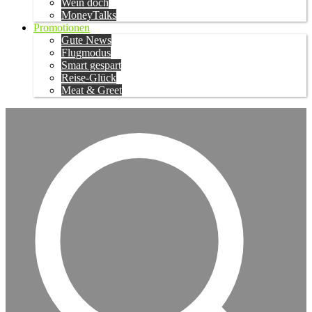
Wein doch
MoneyTalks
Promotionen
Gute News
Flugmodus
Smart gespart
Reise-Glück
Meat & Greet