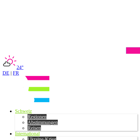
24°
DE
|
FR
Schweiz
Regionen
Abstimmungen
Reisen
International
Ukraine-Krieg