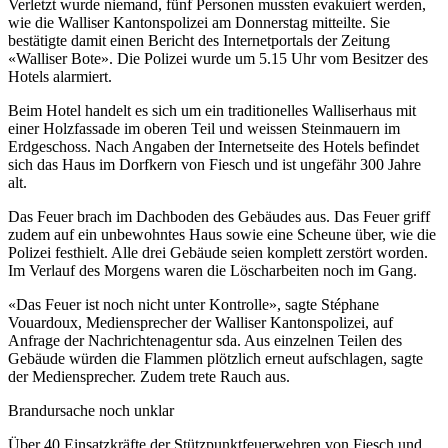
Verletzt wurde niemand, fünf Personen mussten evakuiert werden,
wie die Walliser Kantonspolizei am Donnerstag mitteilte. Sie
bestätigte damit einen Bericht des Internetportals der Zeitung
«Walliser Bote». Die Polizei wurde um 5.15 Uhr vom Besitzer des
Hotels alarmiert.
Beim Hotel handelt es sich um ein traditionelles Walliserhaus mit
einer Holzfassade im oberen Teil und weissen Steinmauern im
Erdgeschoss. Nach Angaben der Internetseite des Hotels befindet
sich das Haus im Dorfkern von Fiesch und ist ungefähr 300 Jahre
alt.
Das Feuer brach im Dachboden des Gebäudes aus. Das Feuer griff
zudem auf ein unbewohntes Haus sowie eine Scheune über, wie die
Polizei festhielt. Alle drei Gebäude seien komplett zerstört worden.
Im Verlauf des Morgens waren die Löscharbeiten noch im Gang.
«Das Feuer ist noch nicht unter Kontrolle», sagte Stéphane
Vouardoux, Mediensprecher der Walliser Kantonspolizei, auf
Anfrage der Nachrichtenagentur sda. Aus einzelnen Teilen des
Gebäude würden die Flammen plötzlich erneut aufschlagen, sagte
der Mediensprecher. Zudem trete Rauch aus.
Brandursache noch unklar
Über 40 Einsatzkräfte der Stützpunktfeuerwehren von Fiesch und