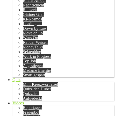
Emma Amour
Nachtschicht
Rauszeit
Gärtner Graf
KI-Kosmos
Loading …
Down by Law
Move on up
Watts On
Rat der Weisen
MoneyTalks
Sektenblog
Work in Progress
Top Job
Zugestiegen
Madame Energie
Smart gespart
Quiz
Mini-Kreuzworträtsel
Quizz den Huber
Quizzticle
Aufgedeckt
Videos
Reportagen
Fragenbot