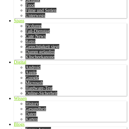
Food
Filme und Serien
Unterwegs
Spass
Picdump
Fail-Dienstag
Cute News
Retro
Gerechtigkeit siegt
Dumm gelaufen
Klischeekanone
Digital
Android
Apple
Google
Microsoft
Hardware-Test
Online-Sicherheit
Wissen
History
Gesundheit
Daten
Karten
Blogs