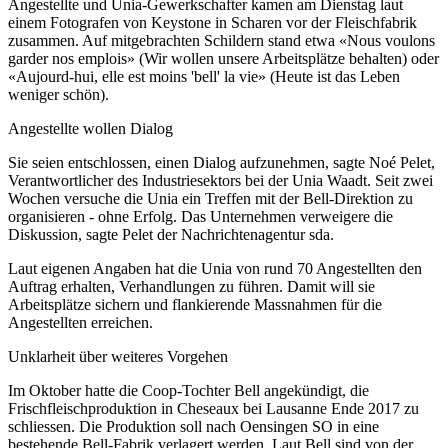
Angestellte und Unia-Gewerkschafter kamen am Dienstag laut
einem Fotografen von Keystone in Scharen vor der Fleischfabrik
zusammen. Auf mitgebrachten Schildern stand etwa «Nous voulons
garder nos emplois» (Wir wollen unsere Arbeitsplätze behalten) oder
«Aujourd-hui, elle est moins 'bell' la vie» (Heute ist das Leben
weniger schön).
Angestellte wollen Dialog
Sie seien entschlossen, einen Dialog aufzunehmen, sagte Noé Pelet,
Verantwortlicher des Industriesektors bei der Unia Waadt. Seit zwei
Wochen versuche die Unia ein Treffen mit der Bell-Direktion zu
organisieren - ohne Erfolg. Das Unternehmen verweigere die
Diskussion, sagte Pelet der Nachrichtenagentur sda.
Laut eigenen Angaben hat die Unia von rund 70 Angestellten den
Auftrag erhalten, Verhandlungen zu führen. Damit will sie
Arbeitsplätze sichern und flankierende Massnahmen für die
Angestellten erreichen.
Unklarheit über weiteres Vorgehen
Im Oktober hatte die Coop-Tochter Bell angekündigt, die
Frischfleischproduktion in Cheseaux bei Lausanne Ende 2017 zu
schliessen. Die Produktion soll nach Oensingen SO in eine
bestehende Bell-Fabrik verlagert werden. Laut Bell sind von der