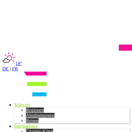
18°
DE
|
FR
Schweiz
Regionen
Abstimmungen
Reisen
International
Ukraine-Krieg