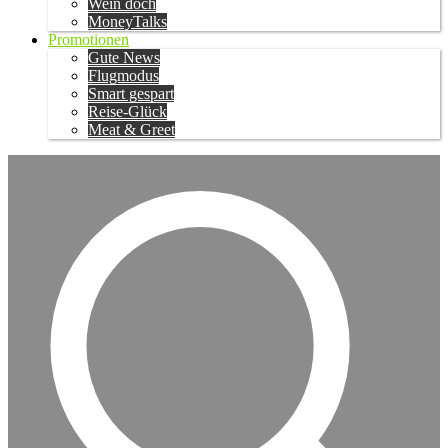
Wein doch
MoneyTalks
Promotionen
Gute News
Flugmodus
Smart gespart
Reise-Glück
Meat & Greet