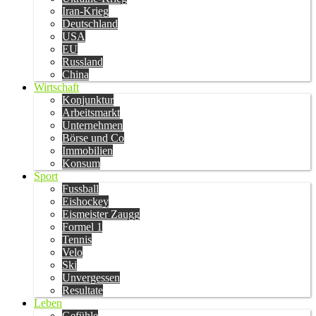
Iran-Krieg
Deutschland
USA
EU
Russland
China
Wirtschaft
Konjunktur
Arbeitsmarkt
Unternehmen
Börse und Co
Immobilien
Konsum
Sport
Fussball
Eishockey
Eismeister Zaugg
Formel 1
Tennis
Velo
Ski
Unvergessen
Resultate
Leben
Gefühle