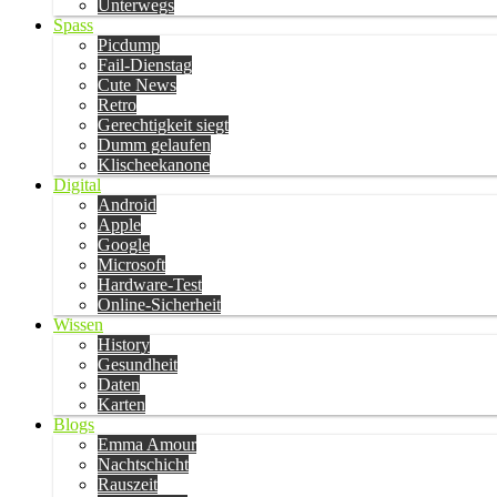
Unterwegs
Spass
Picdump
Fail-Dienstag
Cute News
Retro
Gerechtigkeit siegt
Dumm gelaufen
Klischeekanone
Digital
Android
Apple
Google
Microsoft
Hardware-Test
Online-Sicherheit
Wissen
History
Gesundheit
Daten
Karten
Blogs
Emma Amour
Nachtschicht
Rauszeit