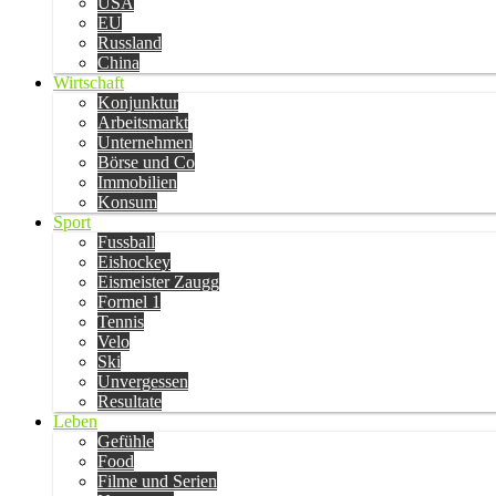
USA
EU
Russland
China
Wirtschaft
Konjunktur
Arbeitsmarkt
Unternehmen
Börse und Co
Immobilien
Konsum
Sport
Fussball
Eishockey
Eismeister Zaugg
Formel 1
Tennis
Velo
Ski
Unvergessen
Resultate
Leben
Gefühle
Food
Filme und Serien