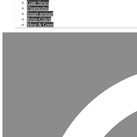
Gute News
Flugmodus
Smart gespart
Reise-Glück
Meat & Greet