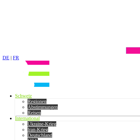
DE
|
FR
Schweiz
Regionen
Abstimmungen
Reisen
International
Ukraine-Krieg
Iran-Krieg
Deutschland