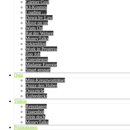
Gärtner Graf
KI-Kosmos
Loading …
Down by Law
Move on up
Watts On
Rat der Weisen
MoneyTalks
Sektenblog
Work in Progress
Top Job
Zugestiegen
Madame Energie
Smart gespart
Quiz
Mini-Kreuzworträtsel
Quizz den Huber
Quizzticle
Aufgedeckt
Videos
Reportagen
Fragenbot
Wein doch
MoneyTalks
Promotionen