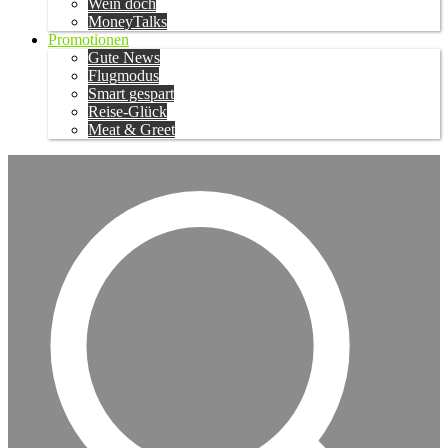
Wein doch
MoneyTalks
Promotionen
Gute News
Flugmodus
Smart gespart
Reise-Glück
Meat & Greet