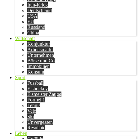
Iran-Krieg
Deutschland
USA
EU
Russland
China
Wirtschaft
Konjunktur
Arbeitsmarkt
Unternehmen
Börse und Co
Immobilien
Konsum
Sport
Fussball
Eishockey
Eismeister Zaugg
Formel 1
Tennis
Velo
Ski
Unvergessen
Resultate
Leben
Gefühle