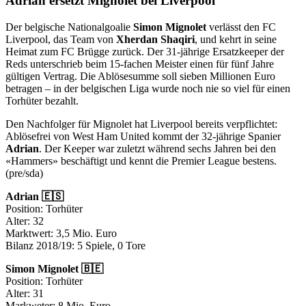
Adrian ersetzt Mignolet bei Liverpool
Der belgische Nationalgoalie
Simon Mignolet
verlässt den FC
Liverpool, das Team von
Xherdan Shaqiri
, und kehrt in seine
Heimat zum FC Brügge zurück. Der 31-jährige Ersatzkeeper der
Reds unterschrieb beim 15-fachen Meister einen für fünf Jahre
gültigen Vertrag. Die Ablösesumme soll sieben Millionen Euro
betragen – in der belgischen Liga wurde noch nie so viel für einen
Torhüter bezahlt.
Den Nachfolger für Mignolet hat Liverpool bereits verpflichtet:
Ablösefrei von West Ham United kommt der 32-jährige Spanier
Adrian
. Der Keeper war zuletzt während sechs Jahren bei den
«Hammers» beschäftigt und kennt die Premier League bestens.
(pre/sda)
Adrian 🇪🇸
Position: Torhüter
Alter: 32
Marktwert: 3,5 Mio. Euro
Bilanz 2018/19: 5 Spiele, 0 Tore
Simon Mignolet 🇧🇪
Position: Torhüter
Alter: 31
Markweter: 8 Mio. Euro