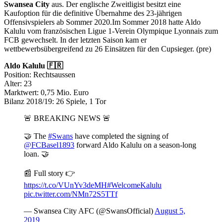
Swansea City
aus. Der englische Zweitligist besitzt eine
Kaufoption für die definitive Übernahme des 23-jährigen
Offensivspielers ab Sommer 2020.Im Sommer 2018 hatte Aldo
Kalulu vom französischen Ligue 1-Verein Olympique Lyonnais zum
FCB gewechselt. In der letzten Saison kam er
wettbewerbsübergreifend zu 26 Einsätzen für den Cupsieger. (pre)
Aldo Kalulu 🇫🇷
Position: Rechtsaussen
Alter: 23
Marktwert: 0,75 Mio. Euro
Bilanz 2018/19: 26 Spiele, 1 Tor
🚨 BREAKING NEWS 🚨
🤝 The
#Swans
have completed the signing of
@FCBasel1893
forward Aldo Kalulu on a season-long
loan. 🤝
📰 Full story 👉
https://t.co/VUnYv3deMH
#WelcomeKalulu
pic.twitter.com/NMn72S5TTf
— Swansea City AFC (@SwansOfficial)
August 5,
2019