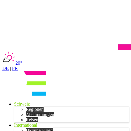
20°
DE
|
FR
Schweiz
Regionen
Abstimmungen
Reisen
International
Ukraine-Krieg