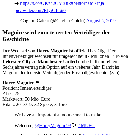
➡️
https://t.co/OKzh2QVXuk
#bentornatoNinja
pic.twitter.com/RlyrOPiqi0
— Cagliari Calcio (@CagliariCalcio)
August 5, 2019
Maguire wird zum teuersten Verteidiger der
Geschichte
Der Wechsel von
Harry Maguire
ist offiziell bestätigt. Der
Innenverteidiger wechselt für umgerechnet 87 Millionen Euro von
Leicester City
zu
Manchester United
und erhält dort einen
Sechsjahresvertrag mit Option auf ein weiteres Jahr. Damit ist
Maguire der teuerste Verteidiger der Fussballgeschichte. (zap)
Harry Maguire 🏴󠁧󠁢󠁥󠁮󠁧󠁿
Position: Innenverteidiger
Alter: 26
Marktwert: 50 Mio. Euro
Bilanz 2018/19: 32 Spiele, 3 Tore
We have an important announcement to make...
Welcome,
@HarryMaguire93
👋
#MUFC