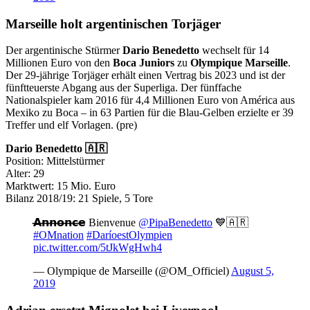
Marseille holt argentinischen Torjäger
Der argentinische Stürmer
Dario Benedetto
wechselt für 14
Millionen Euro von den
Boca Juniors
zu
Olympique Marseille
.
Der 29-jährige Torjäger erhält einen Vertrag bis 2023 und ist der
fünftteuerste Abgang aus der Superliga. Der fünffache
Nationalspieler kam 2016 für 4,4 Millionen Euro von América aus
Mexiko zu Boca – in 63 Partien für die Blau-Gelben erzielte er 39
Treffer und elf Vorlagen. (pre)
Dario Benedetto 🇦🇷
Position: Mittelstürmer
Alter: 29
Marktwert: 15 Mio. Euro
Bilanz 2018/19: 21 Spiele, 5 Tore
𝗔̶𝗻̶𝗻̶𝗼̶𝗻̶𝗰̶𝗲̶ Bienvenue
@PipaBenedetto
💙🇦🇷
#OMnation
#DaríoestOlympien
pic.twitter.com/5tJkWgHwh4
— Olympique de Marseille (@OM_Officiel)
August 5,
2019