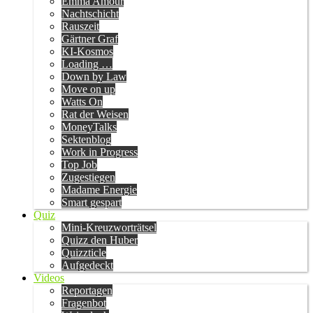
Emma Amour
Nachtschicht
Rauszeit
Gärtner Graf
KI-Kosmos
Loading …
Down by Law
Move on up
Watts On
Rat der Weisen
MoneyTalks
Sektenblog
Work in Progress
Top Job
Zugestiegen
Madame Energie
Smart gespart
Quiz
Mini-Kreuzworträtsel
Quizz den Huber
Quizzticle
Aufgedeckt
Videos
Reportagen
Fragenbot