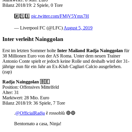
Bilanz 2018/19: 2 Spiele, 0 Tore
#️⃣1️⃣3️⃣
pic.twitter.com/FMjV5Ymx7H
— Liverpool FC (@LFC)
August 5, 2019
Inter verleiht Nainggolan
Erst im letzten Sommer holte
Inter Mailand
Radja Nainggolan
für
38 Millionen Euro von der AS Roma. Unter dem neuen Trainer
Antonio Conte spielt er jedoch keine Rolle und deshalb wird der 31-
jährige nun für ein Jahr an Ex-Klub Cagliari Calcio ausgeliehen.
(zap)
Radja Nainggolan 🇧🇪
Position: Offensives Mittelfeld
Alter: 31
Marktwert: 28 Mio. Euro
Bilanz 2018/19: 36 Spiele, 7 Tore
.
@OfficialRadja
è rossoblù 🔴🔵
Bentornato a casa, Ninja!