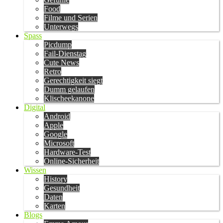
Food
Filme und Serien
Unterwegs
Spass
Picdump
Fail-Dienstag
Cute News
Retro
Gerechtigkeit siegt
Dumm gelaufen
Klischeekanone
Digital
Android
Apple
Google
Microsoft
Hardware-Test
Online-Sicherheit
Wissen
History
Gesundheit
Daten
Karten
Blogs