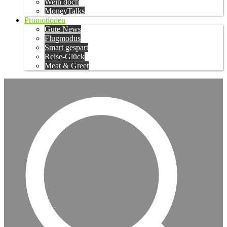
Wein doch
MoneyTalks
Promotionen
Gute News
Flugmodus
Smart gespart
Reise-Glück
Meat & Greet