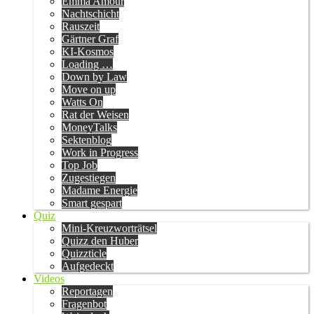
Emma Amour
Nachtschicht
Rauszeit
Gärtner Graf
KI-Kosmos
Loading …
Down by Law
Move on up
Watts On
Rat der Weisen
MoneyTalks
Sektenblog
Work in Progress
Top Job
Zugestiegen
Madame Energie
Smart gespart
Quiz
Mini-Kreuzworträtsel
Quizz den Huber
Quizzticle
Aufgedeckt
Videos
Reportagen
Fragenbot