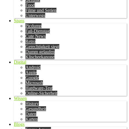
Food
Filme und Serien
Unterwegs
Spass
Picdump
Fail-Dienstag
Cute News
Retro
Gerechtigkeit siegt
Dumm gelaufen
Klischeekanone
Digital
Android
Apple
Google
Microsoft
Hardware-Test
Online-Sicherheit
Wissen
History
Gesundheit
Daten
Karten
Blogs