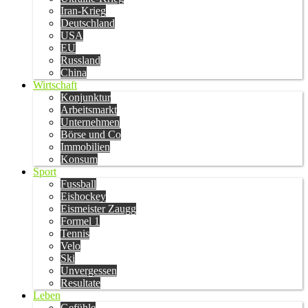
Iran-Krieg
Deutschland
USA
EU
Russland
China
Wirtschaft
Konjunktur
Arbeitsmarkt
Unternehmen
Börse und Co
Immobilien
Konsum
Sport
Fussball
Eishockey
Eismeister Zaugg
Formel 1
Tennis
Velo
Ski
Unvergessen
Resultate
Leben
Gefühle