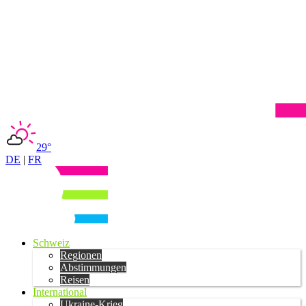
29°
DE
|
FR
Schweiz
Regionen
Abstimmungen
Reisen
International
Ukraine-Krieg