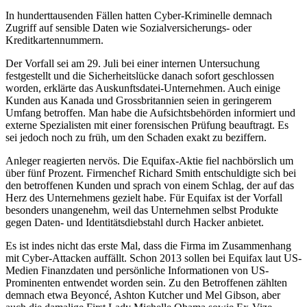
In hunderttausenden Fällen hatten Cyber-Kriminelle demnach
Zugriff auf sensible Daten wie Sozialversicherungs- oder
Kreditkartennummern.
Der Vorfall sei am 29. Juli bei einer internen Untersuchung
festgestellt und die Sicherheitslücke danach sofort geschlossen
worden, erklärte das Auskunftsdatei-Unternehmen. Auch einige
Kunden aus Kanada und Grossbritannien seien in geringerem
Umfang betroffen. Man habe die Aufsichtsbehörden informiert und
externe Spezialisten mit einer forensischen Prüfung beauftragt. Es
sei jedoch noch zu früh, um den Schaden exakt zu beziffern.
Anleger reagierten nervös. Die Equifax-Aktie fiel nachbörslich um
über fünf Prozent. Firmenchef Richard Smith entschuldigte sich bei
den betroffenen Kunden und sprach von einem Schlag, der auf das
Herz des Unternehmens gezielt habe. Für Equifax ist der Vorfall
besonders unangenehm, weil das Unternehmen selbst Produkte
gegen Daten- und Identitätsdiebstahl durch Hacker anbietet.
Es ist indes nicht das erste Mal, dass die Firma im Zusammenhang
mit Cyber-Attacken auffällt. Schon 2013 sollen bei Equifax laut US-
Medien Finanzdaten und persönliche Informationen von US-
Prominenten entwendet worden sein. Zu den Betroffenen zählten
demnach etwa Beyoncé, Ashton Kutcher und Mel Gibson, aber