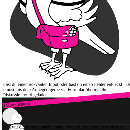
Hast du einen relevanten Input oder hast du einen Fehler entdeckt? D
kannst uns dein Anliegen gerne via Formular übermitteln.
Diskussion wird geladen...
0 Kommentare
Zum Login
Weil wir die Kommentar-Debatten weiterhin persönlich moderieren